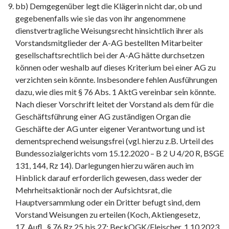
bb) Demgegenüber legt die Klägerin nicht dar, ob und
gegebenenfalls wie sie das von ihr angenommene
dienstvertragliche Weisungsrecht hinsichtlich ihrer als
Vorstandsmitglieder der A-AG bestellten Mitarbeiter
gesellschaftsrechtlich bei der A-AG hätte durchsetzen
können oder weshalb auf dieses Kriterium bei einer AG zu
verzichten sein könnte. Insbesondere fehlen Ausführungen
dazu, wie dies mit § 76 Abs. 1 AktG vereinbar sein könnte.
Nach dieser Vorschrift leitet der Vorstand als dem für die
Geschäftsführung einer AG zuständigen Organ die
Geschäfte der AG unter eigener Verantwortung und ist
dementsprechend weisungsfrei (vgl. hierzu z.B. Urteil des
Bundessozialgerichts vom 15.12.2020 – B 2 U 4/20 R, BSGE
131, 144, Rz 14). Darlegungen hierzu wären auch im
Hinblick darauf erforderlich gewesen, dass weder der
Mehrheitsaktionär noch der Aufsichtsrat, die
Hauptversammlung oder ein Dritter befugt sind, dem
Vorstand Weisungen zu erteilen (Koch, Aktiengesetz,
17. Aufl., § 76 Rz 25 bis 27; BeckOGK/Fleischer, 1.10.2023,