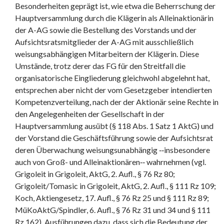
Besonderheiten geprägt ist, wie etwa die Beherrschung der
Hauptversammlung durch die Klägerin als Alleinaktionärin
der A-AG sowie die Bestellung des Vorstands und der
Aufsichtsratsmitglieder der A-AG mit ausschließlich
weisungsabhängigen Mitarbeitern der Klägerin. Diese
Umstände, trotz derer das FG für den Streitfall die
organisatorische Eingliederung gleichwohl abgelehnt hat,
entsprechen aber nicht der vom Gesetzgeber intendierten
Kompetenzverteilung, nach der der Aktionär seine Rechte in
den Angelegenheiten der Gesellschaft in der
Hauptversammlung ausübt (§ 118 Abs. 1 Satz 1 AktG) und
der Vorstand die Geschäftsführung sowie der Aufsichtsrat
deren Überwachung weisungsunabhängig ‑‑insbesondere
auch von Groß- und Alleinaktionären‑‑ wahrnehmen (vgl.
Grigoleit in Grigoleit, AktG, 2. Aufl., § 76 Rz 80;
Grigoleit/Tomasic in Grigoleit, AktG, 2. Aufl., § 111 Rz 109;
Koch, Aktiengesetz, 17. Aufl., § 76 Rz 25 und § 111 Rz 89;
MüKoAktG/Spindler, 6. Aufl., § 76 Rz 31 und 34 und § 111
Rz 162). Ausführungen dazu, dass sich die Bedeutung der