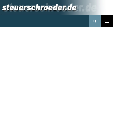
Suchen
Steuerberater Schröder Berlin
Springe
PRIMÄR
zum
MENÜ
Inhalt