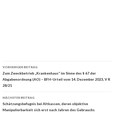
Beitrags-
VORHERIGER BEITRAG
Navigation
Zum Zweckbetrieb „Krankenhaus“ im Sinne des § 67 der
Abgabenordnung (AO) – BFH-Urteil vom 14. Dezember 2023, V R
28/21
NÄCHSTER BEITRAG
Schätzungsbefugnis bei Altkassen, deren objektive
Manipulierbarkeit sich erst nach Jahren des Gebrauchs