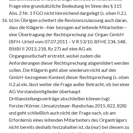
Frage eine grundsätzliche Bedeutung im Sinne des § 115
Abs. 2 Nr. 1 FGO nicht hinreichend dargelegt (s. oben II.2.).
b) Im Übrigen scheitert die Revisionszulassung auch daran,
dass die Klägerin ‑‑hier bezogen auf leitende Mitarbeiter‑‑
eine Übertragung der Rechtsprechung zur Organ-GmbH
(BFH-Urteil vom 07.07.2011 – V R 53/10, BFHE 234, 548,
BStBl II 2013, 218, Rz 27) auf eine AG als
Organgesellschaft erstrebt, wobei zudem die
Anforderungen dieser Rechtsprechung abgemildert werden
sollen. Die Klägerin geht aber wiederum nicht auf den
GmbH-bezogenen Kontext dieser Rechtsprechung (s. oben
II.2.a) ein, lässt weiter die Frage außer Betracht, ob bei einer
AG Vorstandsmitglieder überhaupt
Drittanstellungsverträge abschließen können (vgl.
Forster/Körner, Umsatzsteuer-Rundschau 2015, 822, 828)
und geht schließlich auch nicht der Frage nach, ob am
Erfordernis eines leitenden Mitarbeiters des Organträgers
nicht bereits deshalb festzuhalten ist, da (nur) bei diesem zu