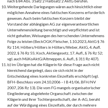
nach § 84 Abs. 3 Satz 2 Halbsatz 2 AktG berufen.
Weitergehende Darlegungen wären auch hinsichtlich einer
möglichen Annahme eines faktischen Konzerns erforderlich
gewesen. Auch beim faktischen Konzern bleibt der
Vorstand der abhängigen AG zur eigenverantwortlichen
Unternehmensleitung berechtigt und verpflichtet und ist
nicht gehalten, Weisungen des herrschenden Unternehmens
Folge zu leisten (BeckOGK/Fleischer, 1.10.2023, AktG § 76
Rz 114; Hölters/Hölters in Hölters/Weber, AktG, 4. Aufl.
2022, § 76 Rz 55; Koch, Aktiengesetz, 17. Aufl., § 76 Rz 52;
vgl. auch MüKoAktG/Altmeppen, 6. Aufl., § 311 Rz 407).
b) Im Übrigen hat die Klägerin für diese Frage auch nicht
hinreichend dargelegt, dass sie sich nicht in der
Entscheidung eines konkreten Einzelfalls erschöpft (vgl.
BFH-Beschluss vom 24.10.2006 – I B 41/06, BFH/NV
2007, 206 Rz 13). Die vom FG mangels organisatorischer
Eingliederung abgelehnte Organschaft zwischen der
Klägerin und ihrer Tochtergesellschaft, der A-AG, beruht
auf der Würdigung eines Einzelfalls, der durch mehrere