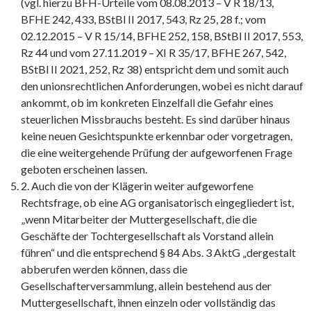
(vgl. hierzu BFH-Urteile vom 08.08.2013 – V R 18/13,
BFHE 242, 433, BStBl II 2017, 543, Rz 25, 28 f.; vom
02.12.2015 – V R 15/14, BFHE 252, 158, BStBl II 2017, 553,
Rz 44 und vom 27.11.2019 – XI R 35/17, BFHE 267, 542,
BStBl II 2021, 252, Rz 38) entspricht dem und somit auch
den unionsrechtlichen Anforderungen, wobei es nicht darauf
ankommt, ob im konkreten Einzelfall die Gefahr eines
steuerlichen Missbrauchs besteht. Es sind darüber hinaus
keine neuen Gesichtspunkte erkennbar oder vorgetragen,
die eine weitergehende Prüfung der aufgeworfenen Frage
geboten erscheinen lassen.
2. Auch die von der Klägerin weiter aufgeworfene
Rechtsfrage, ob eine AG organisatorisch eingegliedert ist,
„wenn Mitarbeiter der Muttergesellschaft, die die
Geschäfte der Tochtergesellschaft als Vorstand allein
führen“ und die entsprechend § 84 Abs. 3 AktG „dergestalt
abberufen werden können, dass die
Gesellschafterversammlung, allein bestehend aus der
Muttergesellschaft, ihnen einzeln oder vollständig das