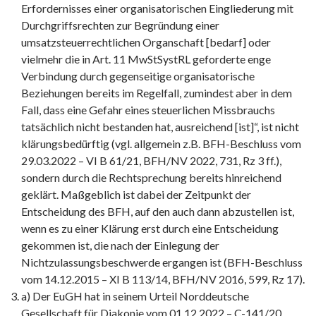
Erfordernisses einer organisatorischen Eingliederung mit
Durchgriffsrechten zur Begründung einer
umsatzsteuerrechtlichen Organschaft [bedarf] oder
vielmehr die in Art. 11 MwStSystRL geforderte enge
Verbindung durch gegenseitige organisatorische
Beziehungen bereits im Regelfall, zumindest aber in dem
Fall, dass eine Gefahr eines steuerlichen Missbrauchs
tatsächlich nicht bestanden hat, ausreichend [ist]“, ist nicht
klärungsbedürftig (vgl. allgemein z.B. BFH-Beschluss vom
29.03.2022 – VI B 61/21, BFH/NV 2022, 731, Rz 3 ff.),
sondern durch die Rechtsprechung bereits hinreichend
geklärt. Maßgeblich ist dabei der Zeitpunkt der
Entscheidung des BFH, auf den auch dann abzustellen ist,
wenn es zu einer Klärung erst durch eine Entscheidung
gekommen ist, die nach der Einlegung der
Nichtzulassungsbeschwerde ergangen ist (BFH-Beschluss
vom 14.12.2015 – XI B 113/14, BFH/NV 2016, 599, Rz 17).
a) Der EuGH hat in seinem Urteil Norddeutsche
Gesellschaft für Diakonie vom 01.12.2022 – C-141/20,