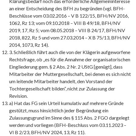
Klärungsbedarf noch das erforderliche Allgemeininteresse
an einer Entscheidung des BFH zu begründen (vgl. BFH-
Beschlüsse vom 03.02.2016 – V B 122/15, BFH/NV 2016,
1062, Rz 13; vom 09.10.2018 – VIII B 49/18, BFH/NV
2019, 17, Rz 5; vom 08.05.2018 – VIII B 24/17, BFH/NV
2018, 822, Rz 5 und vom 27.03.2014 – X B 75/13, BFH/NV
2014, 1073, Rz 14).
3. Schließlich führt auch die von der Klägerin aufgeworfene
Rechtsfrage, ob „es für die Annahme der organisatorischen
Eingliederung gem. § 2 Abs. 2 Nr. 2 UStG [genügt], dass
Mitarbeiter der Muttergesellschaft, bei denen es sich nicht
um leitende Mitarbeiter handelt, den Vorstand der
Tochtergesellschaft bilden“, nicht zur Zulassung der
Revision.
a) Hat das FG sein Urteil kumulativ auf mehrere Gründe
gestützt, muss hinsichtlich jeder Begründung ein
Zulassungsgrund im Sinne des § 115 Abs. 2 FGO dargelegt
werden und vorliegen (BFH-Beschluss vom 03.11.2023 –
VI B 2/23, BFH/NV 2024, 13, Rz 11).