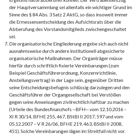
der Hauptversammlung sei allenfalls ein wichtiger Grund im
Sinne des § 84 Abs. 3 Satz 2 AktG, so dass insoweit immer
die Ermessensentscheidung des Aufsichtsrats über die
Abberufung des Vorstandsmitglieds zwischengeschaltet
sei.
Die organisatorische Eingliederung ergebe sich auch nicht
ausnahmsweise durch andere institutionell abgesicherte
organisatorische Maßnahmen. Der Organträger müsse
hierfür durch schriftlich fixierte Vereinbarungen (zum
Beispiel Geschäftsführerordnung, Konzernrichtlinie,
Anstellungsvertrag) in der Lage sein, gegenüber Dritten
seine Entscheidungsbefugnis schlüssig darzulegen und den
Geschäftsführer der Organgesellschaft bei Verstößen
gegen seine Anweisungen zivilrechtlich haftbar zu machen
(Urteile des Bundesfinanzhofs ‑‑BFH‑‑ vom 12.10.2016 –
XI R 30/14, BFHE 255, 467, BStBl II 2017, 597 und vom
05.12.2007 – V R 26/06, BFHE 219, 463, BStBl II 2008,
451). Solche Vereinbarungen lägen im Streitfall nicht vor.