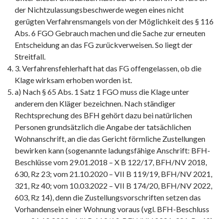
der Nichtzulassungsbeschwerde wegen eines nicht
gerügten Verfahrensmangels von der Möglichkeit des § 116
Abs. 6 FGO Gebrauch machen und die Sache zur erneuten
Entscheidung an das FG zurückverweisen. So liegt der
Streitfall.
3. Verfahrensfehlerhaft hat das FG offengelassen, ob die
Klage wirksam erhoben worden ist.
a) Nach § 65 Abs. 1 Satz 1 FGO muss die Klage unter
anderem den Kläger bezeichnen. Nach ständiger
Rechtsprechung des BFH gehört dazu bei natürlichen
Personen grundsätzlich die Angabe der tatsächlichen
Wohnanschrift, an die das Gericht förmliche Zustellungen
bewirken kann (sogenannte ladungsfähige Anschrift: BFH-
Beschlüsse vom 29.01.2018 – X B 122/17, BFH/NV 2018,
630, Rz 23; vom 21.10.2020 – VII B 119/19, BFH/NV 2021,
321, Rz 40; vom 10.03.2022 – VII B 174/20, BFH/NV 2022,
603, Rz 14), denn die Zustellungsvorschriften setzen das
Vorhandensein einer Wohnung voraus (vgl. BFH-Beschluss