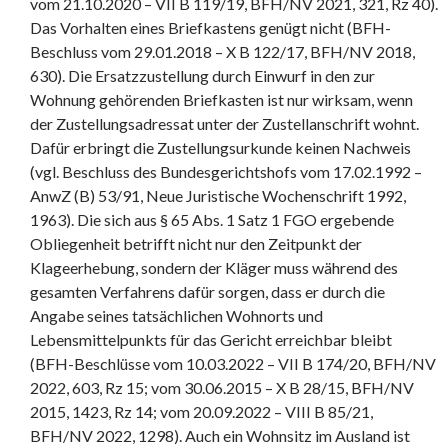
vom 21.10.2020 – VII B 119/19, BFH/NV 2021, 321, Rz 40).
Das Vorhalten eines Briefkastens genügt nicht (BFH-
Beschluss vom 29.01.2018 – X B 122/17, BFH/NV 2018,
630). Die Ersatzzustellung durch Einwurf in den zur
Wohnung gehörenden Briefkasten ist nur wirksam, wenn
der Zustellungsadressat unter der Zustellanschrift wohnt.
Dafür erbringt die Zustellungsurkunde keinen Nachweis
(vgl. Beschluss des Bundesgerichtshofs vom 17.02.1992 –
AnwZ (B) 53/91, Neue Juristische Wochenschrift 1992,
1963). Die sich aus § 65 Abs. 1 Satz 1 FGO ergebende
Obliegenheit betrifft nicht nur den Zeitpunkt der
Klageerhebung, sondern der Kläger muss während des
gesamten Verfahrens dafür sorgen, dass er durch die
Angabe seines tatsächlichen Wohnorts und
Lebensmittelpunkts für das Gericht erreichbar bleibt
(BFH-Beschlüsse vom 10.03.2022 – VII B 174/20, BFH/NV
2022, 603, Rz 15; vom 30.06.2015 – X B 28/15, BFH/NV
2015, 1423, Rz 14; vom 20.09.2022 – VIII B 85/21,
BFH/NV 2022, 1298). Auch ein Wohnsitz im Ausland ist