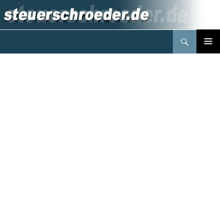
Suchen
Steuerberater Schröder Berlin
Springe
PRIMÄR
zum
MENÜ
Inhalt