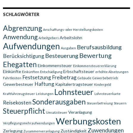
SCHLAGWÖRTER
Abgrenzung
Anschaffungs- oder Herstellungskosten
Anwendung
Arbeitslohn
Arbeitgebers
Aufwendungen
Berufsausbildung
Ausgaben
Bewertung
Besteuerung
Berücksichtigung
Ehegatten
Einkommensteuer
Einkommensteuererklärung
Einkünfte
Erbschaftsteuer
Einkünften
Entschädigung
erhöhte Absetzungen
Festsetzung
Freibetrag
Fahrtkosten
Gebäude
Gewerbebetrieb
Haftung
Gewerbesteuer
Kapitalertragsteuer
Kindergeld
Lohnsteuer
Kraftfahrzeugsteuer
Leistungen
Lohnsteuerkarte
Sonderausgaben
Reisekosten
Steuerbefreiung
Steuern
Steuerpflicht
Veranlagung
Umsatzsteuer
Werbungskosten
Verpflegungsmehraufwendungen
Zuwendungen
Zerlegung
Zuständigkeit
Zusammenveranlagung