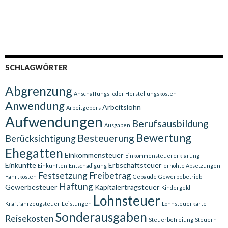
SCHLAGWÖRTER
Abgrenzung
Anschaffungs- oder Herstellungskosten
Anwendung
Arbeitslohn
Arbeitgebers
Aufwendungen
Berufsausbildung
Ausgaben
Bewertung
Besteuerung
Berücksichtigung
Ehegatten
Einkommensteuer
Einkommensteuererklärung
Einkünfte
Erbschaftsteuer
Einkünften
Entschädigung
erhöhte Absetzungen
Festsetzung
Freibetrag
Fahrtkosten
Gebäude
Gewerbebetrieb
Haftung
Gewerbesteuer
Kapitalertragsteuer
Kindergeld
Lohnsteuer
Kraftfahrzeugsteuer
Leistungen
Lohnsteuerkarte
Sonderausgaben
Reisekosten
Steuerbefreiung
Steuern