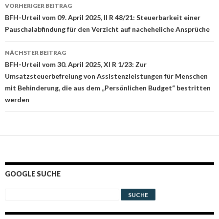
Beitrags-
VORHERIGER BEITRAG
Navigation
BFH-Urteil vom 09. April 2025, II R 48/21: Steuerbarkeit einer
Pauschalabfindung für den Verzicht auf nacheheliche Ansprüche
NÄCHSTER BEITRAG
BFH-Urteil vom 30. April 2025, XI R 1/23: Zur
Umsatzsteuerbefreiung von Assistenzleistungen für Menschen
mit Behinderung, die aus dem „Persönlichen Budget“ bestritten
werden
GOOGLE SUCHE