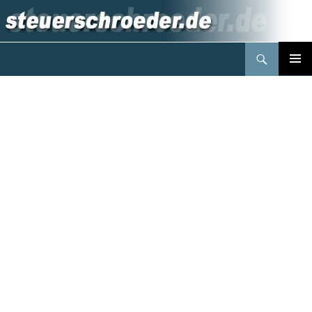
Suchen
Steuerberater Schröder Berlin
Springe
PRIMÄR
zum
MENÜ
Inhalt