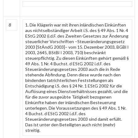
8
1. Die Klägerin war mit ihren inländischen Einkünften
aus nichtselbständiger Arbeit i.S. des § 49 Abs. 1 Nr. 4
EStG 2002 (i.d.F. des Zweiten Gesetzes zur Änderung
steuerlicher Vorschriften –Steueränderungsgesetz
2003 [StÄndG 2003]– vom 15. Dezember 2003, BGBl I
2003, 2645, BStBl I 2003, 710) beschränkt
steuerpflichtig. Zu diesen Einkünften gehört gemäß §
49 Abs. 1 Nr. 4 Buchst. d EStG 2002 i.d.F. des
Steueränderungsgesetzes 2003 auch die in Rede
stehende Abfindung. Denn diese wurde nach den
bindenden tatrichterlichen Feststellungen als
Entschädigung i.S. des § 24 Nr. 1 EStG 2002 für die
Auflösung eines Dienstverhältnisses gezahlt, und die
für die zuvor ausgeübte Tätigkeit bezogenen
Einkünfte haben der inländischen Besteuerung
unterlegen. Die Voraussetzungen des § 49 Abs. 1 Nr.
4 Buchst. d EStG 2002 i.d.F. des
Steueränderungsgesetzes 2003 sind damit erfüllt.
Das ist unter den Beteiligten auch nicht (mehr)
streitig.