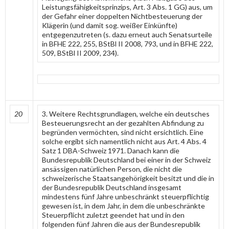
Leistungsfähigkeitsprinzips, Art. 3 Abs. 1 GG) aus, um
der Gefahr einer doppelten Nichtbesteuerung der
Klägerin (und damit sog. weißer Einkünfte)
entgegenzutreten (s. dazu erneut auch Senatsurteile
in BFHE 222, 255, BStBl II 2008, 793, und in BFHE 222,
509, BStBl II 2009, 234).
20
3. Weitere Rechtsgrundlagen, welche ein deutsches
Besteuerungsrecht an der gezahlten Abfindung zu
begründen vermöchten, sind nicht ersichtlich. Eine
solche ergibt sich namentlich nicht aus Art. 4 Abs. 4
Satz 1 DBA-Schweiz 1971. Danach kann die
Bundesrepublik Deutschland bei einer in der Schweiz
ansässigen natürlichen Person, die nicht die
schweizerische Staatsangehörigkeit besitzt und die in
der Bundesrepublik Deutschland insgesamt
mindestens fünf Jahre unbeschränkt steuerpflichtig
gewesen ist, in dem Jahr, in dem die unbeschränkte
Steuerpflicht zuletzt geendet hat und in den
folgenden fünf Jahren die aus der Bundesrepublik