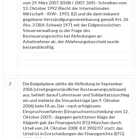
vom 29. März 2007, BStBl I 2007, 369)– Schreiben vom
13. Oktober 1992 (Recht der Internationalen
Wirtschaft –RIW– 1993, 82) und die darin bekannt
gegebene Verständigungsvereinbarung gemäß Art. 26
Abs. 3 DBA-Schweiz 1971 mit der Eidgenössischen
Steuerverwaltung zu der Frage des
Besteuerungsrechts bei Abfindungen an
Arbeitnehmer ab; der Ablehnungsbescheid wurde
bestandskräftig.
3
Die Beigeladene zahlte die Abfindung im September
2006 (streitgegenständlicher Besteuerungszeitraum)
aus, behielt darauf Lohnsteuer und Solidaritätszuschlag
ein und meldete die Steuerbeträge (am 9. Oktober
2006) beim FA an. Der –nach erfolglosem
Einspruchsverfahren (Einspruchsentscheidung vom 12.
Oktober 2007)– dagegen gerichteten Klage der
Klägerin gab das Finanzgericht (FG) München durch
Urteil vom 24. Oktober 2008 8 K 3902/07 statt; das
Urteil ist in Entscheidungen der Finanzgerichte (EFG)