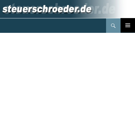
Suchen
Steuerberater Schröder Berlin
Springe
PRIMÄR
zum
MENÜ
Inhalt