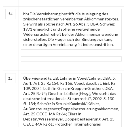
14
bb) Die Vereinbarung betrifft die Auslegung des
zwischenstaatlichen vereinbarten Abkommenstextes.
Sie wird als solche nach Art. 26 Abs. 3 DBA-Schweiz
1971 ermöglicht und soll eine weitgehende
Widerspruchsfreiheit bei der Abkommensanwendung
sicherstellen. Die Frage nach der Bindungswirkung
einer derartigen Vereinbarung ist indes umstritten.
15
Überwiegend (s. z.B. Lehner in Vogel/Lehner, DBA, 5.
Aufl., Art. 25 Rz 154, Rz 166; Vogel, daselbst, Einl. Rz
109, 200 f.; Lüthi in Gosch/Kroppen/Grotherr, DBA,
Art. 25 Rz 94; Gosch in Lüdicke [Hrsg.], Wo steht das
deutsche Internationale Steuerrecht?, 2009, S. 130
ff., 134; Schmitz in Strunk/Kaminski/ Köhler,
Außensteuergesetz/Doppelbesteuerungsabkommen,
Art. 25 OECD-MA Rz 64; Eilers in
Debatin/Wassermeyer, Doppelbesteuerung, Art. 25
OECD-MA Rz 61; Frotscher, Internationales