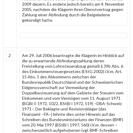
2009 dauern. Es endete jedoch bereits am 4. November
2005, nachdem die Klägerin ihren Dienstvertrag gegen
Zahlung einer Abfindung durch die Beigeladene
gekündigt hatte.
2
Am 29. Juli 2006 beantragte die Klägerin im Hinblick auf
die zu erwartende Abfindungszahlung deren
Freistellung vom Lohnsteuerabzug gemäß § 39b Abs. 6
des Einkommensteuergesetzes (EStG 2002) i.V.m. Art.
15 Abs. 1 des Abkommens zwischen der
Bundesrepublik Deutschland und der Schweizerischen
Eidgenossenschaft zur Vermeidung der
Doppelbesteuerung auf dem Gebiete der Steuern vom
Einkommen und vom Vermögen vom 11. August 1971
(BGBl II 1972, 1022, BStBl I 1972, 519) –DBA-Schweiz
1971–. Der Beklagte und Revisionskläger (das
Finanzamt –FA–) lehnte dies unter Hinweis auf das
Schreiben des Bundesministeriums der Finanzen (BMF)
vom 20. Mai 1997 (BStBl I 1997, 560) i.V.m. dessen –
zwischenzeitlich aufgehobenen (vgl. BMF-Schreiben