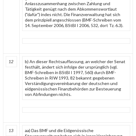
Anlasszusammenhang zwischen Zahlung und
Tätigkeit genügt nach dem Abkommenswortlaut
("dafür") indes nicht. Die Finanzverwaltung hat sich
dem prinzipiell angeschlossen (BMF-Schreiben vom
14. September 2006, BStBl I 2006, 532, dort Tz. 6.3).
12
b) An dieser Rechtsauffassung, an welcher der Senat
festhält, ändert sich infolge der ursprünglich (vgl.
BMF-Schreiben in BStBl I 1997, 560) durch BMF-
Schreiben in RIW 1993, 82 bekannt gegebenen
Verständigungsvereinbarung der deutschen und
eidgenössischen Finanzbehörden zur Besteuerung
von Abfindungen nichts.
13
aa) Das BMF und die Eidgenössische
Steuerverwaltung haben sich in jener Vereinbarung