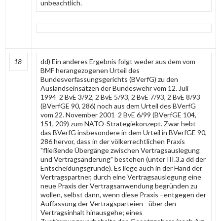
unbeachtlich.
18
dd) Ein anderes Ergebnis folgt weder aus dem vom
BMF herangezogenen Urteil des
Bundesverfassungsgerichts (BVerfG) zu den
Auslandseinsätzen der Bundeswehr vom 12. Juli
1994 2 BvE 3/92, 2 BvE 5/93, 2 BvE 7/93, 2 BvE 8/93
(BVerfGE 90, 286) noch aus dem Urteil des BVerfG
vom 22. November 2001 2 BvE 6/99 (BVerfGE 104,
151, 209) zum NATO-Strategiekonzept. Zwar hebt
das BVerfG insbesondere in dem Urteil in BVerfGE 90,
286 hervor, dass in der völkerrechtlichen Praxis
"fließende Übergänge zwischen Vertragsauslegung
und Vertragsänderung" bestehen (unter III.3.a dd der
Entscheidungsgründe). Es liege auch in der Hand der
Vertragspartner, durch eine Vertragsauslegung eine
neue Praxis der Vertragsanwendung begründen zu
wollen, selbst dann, wenn diese Praxis –entgegen der
Auffassung der Vertragsparteien– über den
Vertragsinhalt hinausgehe; eines