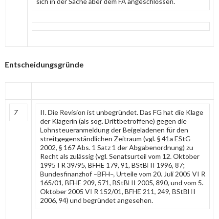
sich in der Sache aber dem FA angeschlossen.
Entscheidungsgründe
7
II. Die Revision ist unbegründet. Das FG hat die Klage
der Klägerin (als sog. Drittbetroffene) gegen die
Lohnsteueranmeldung der Beigeladenen für den
streitgegenständlichen Zeitraum (vgl. § 41a EStG
2002, § 167 Abs. 1 Satz 1 der Abgabenordnung) zu
Recht als zulässig (vgl. Senatsurteil vom 12. Oktober
1995 I R 39/95, BFHE 179, 91, BStBl II 1996, 87;
Bundesfinanzhof –BFH–, Urteile vom 20. Juli 2005 VI R
165/01, BFHE 209, 571, BStBl II 2005, 890, und vom 5.
Oktober 2005 VI R 152/01, BFHE 211, 249, BStBl II
2006, 94) und begründet angesehen.