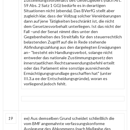
Zustimmungsvorbehalts des Gesetzgebers (nach Art.
59 Abs. 2 Satz 1 GG) bedürfe es in derartigen
Situationen nicht (ebenda). Das BVerfG stellt aber
zugleich klar, dass der Vollzug solcher Vereinbarungen
dann auf jene Tätigkeiten beschränkt ist, die nicht
dem Gesetzesvorbehalt unterliegen. Ist das nicht der
Fall –und der Senat nimmt dies unter den
Gegebenheiten des Streitfalls für den steuerrechtlich
belastenden Zugriff auf die in Rede stehende
Abfindungszahlung aus den dargelegten Erwägungen
an– "besteht ein Handlungsverbot, solange nicht
entweder das nationale Zustimmungsgesetz den
innerstaatlichen Rechtsanwendungsbefehl erteilt
oder das Parlament eine sonstige ausreichende
Ermächtigungsgrundlage geschaffen hat" (unter
III.3.a ee der Entscheidungsgründe), woran es
vorliegend jedoch fehlt.
19
ee) Aus demselben Grund scheidet schließlich die
vom BMF angemahnte verfassungskonforme
Auslegung des Abkommens (nach Maßgabe des