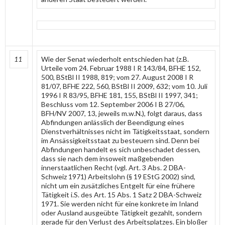
11
Wie der Senat wiederholt entschieden hat (z.B.
Urteile vom 24. Februar 1988 I R 143/84, BFHE 152,
500, BStBl II 1988, 819; vom 27. August 2008 I R
81/07, BFHE 222, 560, BStBl II 2009, 632; vom 10. Juli
1996 I R 83/95, BFHE 181, 155, BStBl II 1997, 341;
Beschluss vom 12. September 2006 I B 27/06,
BFH/NV 2007, 13, jeweils m.w.N.), folgt daraus, dass
Abfindungen anlässlich der Beendigung eines
Dienstverhältnisses nicht im Tätigkeitsstaat, sondern
im Ansässigkeitsstaat zu besteuern sind. Denn bei
Abfindungen handelt es sich unbeschadet dessen,
dass sie nach dem insoweit maßgebenden
innerstaatlichen Recht (vgl. Art. 3 Abs. 2 DBA-
Schweiz 1971) Arbeitslohn (§ 19 EStG 2002) sind,
nicht um ein zusätzliches Entgelt für eine frühere
Tätigkeit i.S. des Art. 15 Abs. 1 Satz 2 DBA-Schweiz
1971. Sie werden nicht für eine konkrete im Inland
oder Ausland ausgeübte Tätigkeit gezahlt, sondern
gerade für den Verlust des Arbeitsplatzes. Ein bloßer