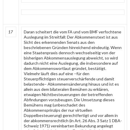
17
Daran scheitert die vom FA und vom BMF verfochtene
Auslegung im Streitfall: Der Abkommenstext ist aus
Sicht des erkennenden Senats aus den
beschriebenen Gründen hinreichend eindeutig. Wenn
eine Staatenpraxis dennoch wechselseitig von der
bisherigen Abkommensauslegung abweicht, so wird
dadurch nicht eine Auslegung, die insbesondere auf
dem Abkommenswortlaut gründet, bestätigt.
Vielmehr läuft dies auf eine –für den
Steuerpflichtigen steuerverschärfende und damit
belastende– Abkommensänderung hinaus und ist es
allein aus dem bilateralen Bemühen zu erklären,
etwaigen Nichtbesteuerungen der betreffenden
Abfindungen vorzubeugen. Die Umsetzung dieses
Bemühens mag (unbeschadet des
Abkommensprinzips der nur virtuellen
Doppelbesteuerung) gerechtfertigt und vor allem in
der abkommensrechtlich (in Art. 26 Abs. 3 Satz 1 DBA-
Schweiz 1971) vereinbarten Bekundung angelegt