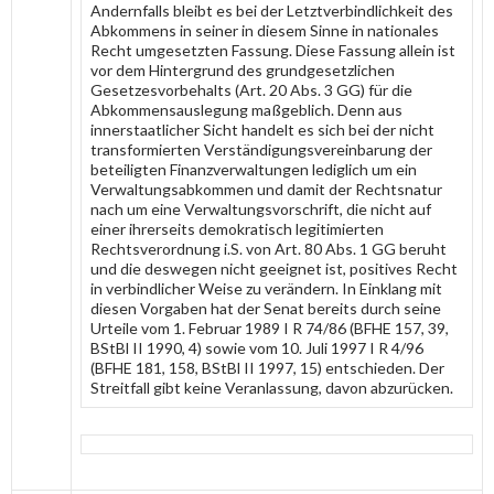
Andernfalls bleibt es bei der Letztverbindlichkeit des
Abkommens in seiner in diesem Sinne in nationales
Recht umgesetzten Fassung. Diese Fassung allein ist
vor dem Hintergrund des grundgesetzlichen
Gesetzesvorbehalts (Art. 20 Abs. 3 GG) für die
Abkommensauslegung maßgeblich. Denn aus
innerstaatlicher Sicht handelt es sich bei der nicht
transformierten Verständigungsvereinbarung der
beteiligten Finanzverwaltungen lediglich um ein
Verwaltungsabkommen und damit der Rechtsnatur
nach um eine Verwaltungsvorschrift, die nicht auf
einer ihrerseits demokratisch legitimierten
Rechtsverordnung i.S. von Art. 80 Abs. 1 GG beruht
und die deswegen nicht geeignet ist, positives Recht
in verbindlicher Weise zu verändern. In Einklang mit
diesen Vorgaben hat der Senat bereits durch seine
Urteile vom 1. Februar 1989 I R 74/86 (BFHE 157, 39,
BStBl II 1990, 4) sowie vom 10. Juli 1997 I R 4/96
(BFHE 181, 158, BStBl II 1997, 15) entschieden. Der
Streitfall gibt keine Veranlassung, davon abzurücken.