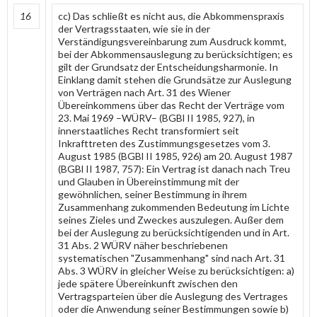
16
cc) Das schließt es nicht aus, die Abkommenspraxis
der Vertragsstaaten, wie sie in der
Verständigungsvereinbarung zum Ausdruck kommt,
bei der Abkommensauslegung zu berücksichtigen; es
gilt der Grundsatz der Entscheidungsharmonie. In
Einklang damit stehen die Grundsätze zur Auslegung
von Verträgen nach Art. 31 des Wiener
Übereinkommens über das Recht der Verträge vom
23. Mai 1969 –WÜRV– (BGBl II 1985, 927), in
innerstaatliches Recht transformiert seit
Inkrafttreten des Zustimmungsgesetzes vom 3.
August 1985 (BGBl II 1985, 926) am 20. August 1987
(BGBl II 1987, 757): Ein Vertrag ist danach nach Treu
und Glauben in Übereinstimmung mit der
gewöhnlichen, seiner Bestimmung in ihrem
Zusammenhang zukommenden Bedeutung im Lichte
seines Zieles und Zweckes auszulegen. Außer dem
bei der Auslegung zu berücksichtigenden und in Art.
31 Abs. 2 WÜRV näher beschriebenen
systematischen "Zusammenhang" sind nach Art. 31
Abs. 3 WÜRV in gleicher Weise zu berücksichtigen: a)
jede spätere Übereinkunft zwischen den
Vertragsparteien über die Auslegung des Vertrages
oder die Anwendung seiner Bestimmungen sowie b)