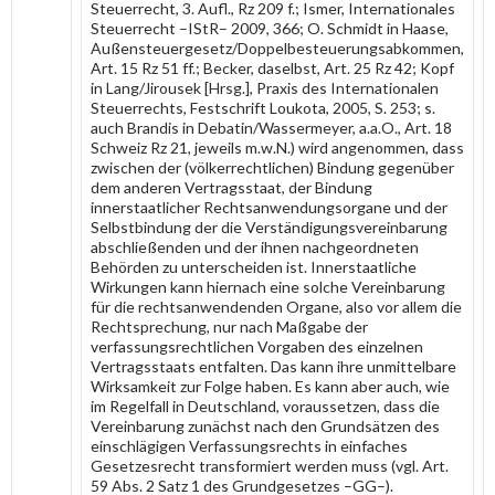
Steuerrecht, 3. Aufl., Rz 209 f.; Ismer, Internationales
Steuerrecht –IStR– 2009, 366; O. Schmidt in Haase,
Außensteuergesetz/Doppelbesteuerungsabkommen,
Art. 15 Rz 51 ff.; Becker, daselbst, Art. 25 Rz 42; Kopf
in Lang/Jirousek [Hrsg.], Praxis des Internationalen
Steuerrechts, Festschrift Loukota, 2005, S. 253; s.
auch Brandis in Debatin/Wassermeyer, a.a.O., Art. 18
Schweiz Rz 21, jeweils m.w.N.) wird angenommen, dass
zwischen der (völkerrechtlichen) Bindung gegenüber
dem anderen Vertragsstaat, der Bindung
innerstaatlicher Rechtsanwendungsorgane und der
Selbstbindung der die Verständigungsvereinbarung
abschließenden und der ihnen nachgeordneten
Behörden zu unterscheiden ist. Innerstaatliche
Wirkungen kann hiernach eine solche Vereinbarung
für die rechtsanwendenden Organe, also vor allem die
Rechtsprechung, nur nach Maßgabe der
verfassungsrechtlichen Vorgaben des einzelnen
Vertragsstaats entfalten. Das kann ihre unmittelbare
Wirksamkeit zur Folge haben. Es kann aber auch, wie
im Regelfall in Deutschland, voraussetzen, dass die
Vereinbarung zunächst nach den Grundsätzen des
einschlägigen Verfassungsrechts in einfaches
Gesetzesrecht transformiert werden muss (vgl. Art.
59 Abs. 2 Satz 1 des Grundgesetzes –GG–).