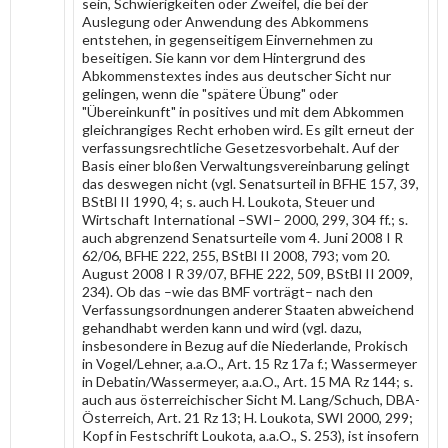
sein, Schwierigkeiten oder Zweifel, die bei der
Auslegung oder Anwendung des Abkommens
entstehen, in gegenseitigem Einvernehmen zu
beseitigen. Sie kann vor dem Hintergrund des
Abkommenstextes indes aus deutscher Sicht nur
gelingen, wenn die "spätere Übung" oder
"Übereinkunft" in positives und mit dem Abkommen
gleichrangiges Recht erhoben wird. Es gilt erneut der
verfassungsrechtliche Gesetzesvorbehalt. Auf der
Basis einer bloßen Verwaltungsvereinbarung gelingt
das deswegen nicht (vgl. Senatsurteil in BFHE 157, 39,
BStBl II 1990, 4; s. auch H. Loukota, Steuer und
Wirtschaft International –SWI– 2000, 299, 304 ff.; s.
auch abgrenzend Senatsurteile vom 4. Juni 2008 I R
62/06, BFHE 222, 255, BStBl II 2008, 793; vom 20.
August 2008 I R 39/07, BFHE 222, 509, BStBl II 2009,
234). Ob das –wie das BMF vorträgt– nach den
Verfassungsordnungen anderer Staaten abweichend
gehandhabt werden kann und wird (vgl. dazu,
insbesondere in Bezug auf die Niederlande, Prokisch
in Vogel/Lehner, a.a.O., Art. 15 Rz 17a f.; Wassermeyer
in Debatin/Wassermeyer, a.a.O., Art. 15 MA Rz 144; s.
auch aus österreichischer Sicht M. Lang/Schuch, DBA-
Österreich, Art. 21 Rz 13; H. Loukota, SWI 2000, 299;
Kopf in Festschrift Loukota, a.a.O., S. 253), ist insofern