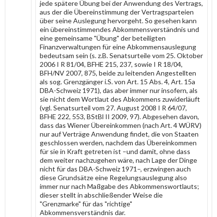
jede spätere Übung bei der Anwendung des Vertrags,
aus der die Übereinstimmung der Vertragsparteien
über seine Auslegung hervorgeht. So gesehen kann
ein übereinstimmendes Abkommensverständnis und
eine gemeinsame "Übung" der beteiligten
Finanzverwaltungen für eine Abkommensauslegung
bedeutsam sein (s. z.B. Senatsurteile vom 25. Oktober
2006 I R 81/04, BFHE 215, 237, sowie I R 18/04,
BFH/NV 2007, 875, beide zu leitenden Angestellten
als sog. Grenzgänger i.S. von Art. 15 Abs. 4, Art. 15a
DBA-Schweiz 1971), das aber immer nur insofern, als
sie nicht dem Wortlaut des Abkommens zuwiderläuft
(vgl. Senatsurteil vom 27. August 2008 I R 64/07,
BFHE 222, 553, BStBl II 2009, 97). Abgesehen davon,
dass das Wiener Übereinkommen (nach Art. 4 WÜRV)
nur auf Verträge Anwendung findet, die von Staaten
geschlossen werden, nachdem das Übereinkommen
für sie in Kraft getreten ist –und damit, ohne dass
dem weiter nachzugehen wäre, nach Lage der Dinge
nicht für das DBA-Schweiz 1971–, erzwingen auch
diese Grundsätze eine Regelungsauslegung also
immer nur nach Maßgabe des Abkommenswortlauts;
dieser stellt in abschließender Weise die
"Grenzmarke" für das "richtige"
Abkommensverständnis dar.