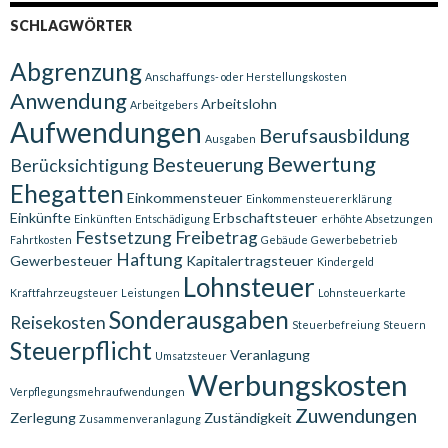
SCHLAGWÖRTER
Abgrenzung
Anschaffungs- oder Herstellungskosten
Anwendung
Arbeitslohn
Arbeitgebers
Aufwendungen
Berufsausbildung
Ausgaben
Bewertung
Besteuerung
Berücksichtigung
Ehegatten
Einkommensteuer
Einkommensteuererklärung
Einkünfte
Erbschaftsteuer
Einkünften
Entschädigung
erhöhte Absetzungen
Festsetzung
Freibetrag
Fahrtkosten
Gebäude
Gewerbebetrieb
Haftung
Gewerbesteuer
Kapitalertragsteuer
Kindergeld
Lohnsteuer
Kraftfahrzeugsteuer
Leistungen
Lohnsteuerkarte
Sonderausgaben
Reisekosten
Steuerbefreiung
Steuern
Steuerpflicht
Veranlagung
Umsatzsteuer
Werbungskosten
Verpflegungsmehraufwendungen
Zuwendungen
Zerlegung
Zuständigkeit
Zusammenveranlagung