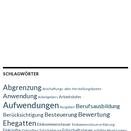
SCHLAGWÖRTER
Abgrenzung
Anschaffungs- oder Herstellungskosten
Anwendung
Arbeitslohn
Arbeitgebers
Aufwendungen
Berufsausbildung
Ausgaben
Bewertung
Besteuerung
Berücksichtigung
Ehegatten
Einkommensteuer
Einkommensteuererklärung
Einkünfte
Erbschaftsteuer
Einkünften
Entschädigung
erhöhte Absetzungen