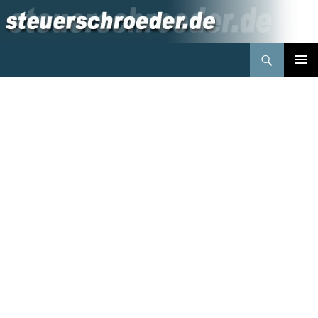
Suchen
Steuerberater Schröder Berlin
Springe
PRIMÄR
zum
MENÜ
Inhalt