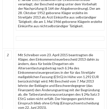
veranlagt; der Bescheid erging unter dem Vorbehalt
der Nachprüfung (§ 164 der Abgabenordnung). Der am
28. Oktober 1952 geborene Kläger erzielte im
Streitjahr 2013 als Arzt Einkünfte aus selbständiger
Tätigkeit; die am 1. Mai 1966 geborene Klägerin erzielte
Einkünfte aus nichtselbständiger Tätigkeit.
2
Mit Schreiben vom 23. April 2015 beantragten die
Kläger, den Einkommensteuerbescheid 2013 dahin zu
ändern, dass für beide Ehegatten ein
Altersentlastungsbetrag nach § 24a des
Einkommensteuergesetzes in der für das Streitjahr
maßgeblichen Fassung (EStG) in Höhe von 1.292 EUR
berücksichtigt wird. Mit Bescheid vom 7. Mai 2013
lehnte der Beklagte und Beschwerdegegner (das
Finanzamt) den Änderungsantrag mit der Begründung
ab, die Tatbestandsvoraussetzungen des § 24a Satz 3
EStG seien nicht erfüllt. Der hiergegen gerichtete
Einspruch blieb ohne Erfolg (Einspruchsentscheidung
vom 22. Juni 2015).