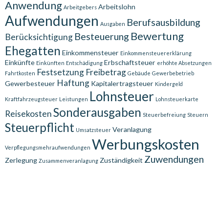
Anwendung
Arbeitslohn
Arbeitgebers
Aufwendungen
Berufsausbildung
Ausgaben
Bewertung
Besteuerung
Berücksichtigung
Ehegatten
Einkommensteuer
Einkommensteuererklärung
Einkünfte
Erbschaftsteuer
Einkünften
Entschädigung
erhöhte Absetzungen
Festsetzung
Freibetrag
Fahrtkosten
Gebäude
Gewerbebetrieb
Haftung
Gewerbesteuer
Kapitalertragsteuer
Kindergeld
Lohnsteuer
Kraftfahrzeugsteuer
Leistungen
Lohnsteuerkarte
Sonderausgaben
Reisekosten
Steuerbefreiung
Steuern
Steuerpflicht
Veranlagung
Umsatzsteuer
Werbungskosten
Verpflegungsmehraufwendungen
Zuwendungen
Zerlegung
Zuständigkeit
Zusammenveranlagung