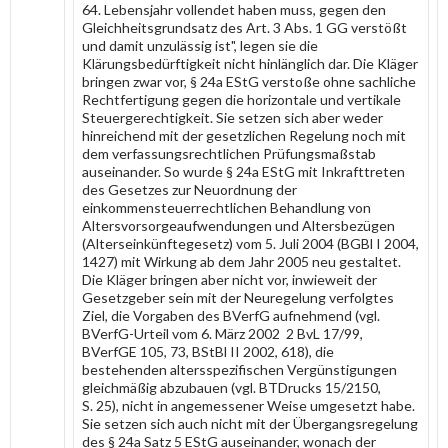
64. Lebensjahr vollendet haben muss, gegen den
Gleichheitsgrundsatz des Art. 3 Abs. 1 GG verstößt
und damit unzulässig ist", legen sie die
Klärungsbedürftigkeit nicht hinlänglich dar. Die Kläger
bringen zwar vor, § 24a EStG verstoße ohne sachliche
Rechtfertigung gegen die horizontale und vertikale
Steuergerechtigkeit. Sie setzen sich aber weder
hinreichend mit der gesetzlichen Regelung noch mit
dem verfassungsrechtlichen Prüfungsmaßstab
auseinander. So wurde § 24a EStG mit Inkrafttreten
des Gesetzes zur Neuordnung der
einkommensteuerrechtlichen Behandlung von
Altersvorsorgeaufwendungen und Altersbezügen
(Alterseinkünftegesetz) vom 5. Juli 2004 (BGBl I 2004,
1427) mit Wirkung ab dem Jahr 2005 neu gestaltet.
Die Kläger bringen aber nicht vor, inwieweit der
Gesetzgeber sein mit der Neuregelung verfolgtes
Ziel, die Vorgaben des BVerfG aufnehmend (vgl.
BVerfG-Urteil vom 6. März 2002 2 BvL 17/99,
BVerfGE 105, 73, BStBl II 2002, 618), die
bestehenden altersspezifischen Vergünstigungen
gleichmäßig abzubauen (vgl. BTDrucks 15/2150,
S. 25), nicht in angemessener Weise umgesetzt habe.
Sie setzen sich auch nicht mit der Übergangsregelung
des § 24a Satz 5 EStG auseinander, wonach der