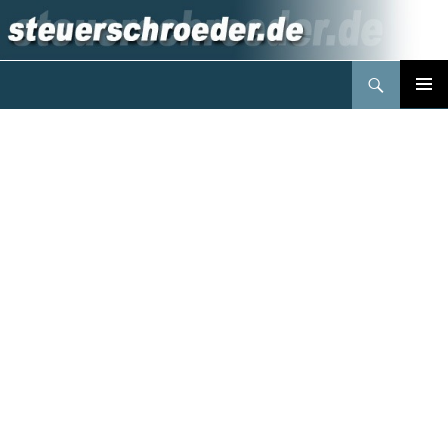
Suchen
Steuerberater Schröder Berlin
Springe
PRIMÄR
zum
MENÜ
Inhalt