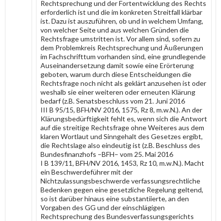
Rechtsprechung und der Fortentwicklung des Rechts
erforderlich ist und die im konkreten Streitfall klärbar
ist. Dazu ist auszuführen, ob und in welchem Umfang,
von welcher Seite und aus welchen Gründen die
Rechtsfrage umstritten ist. Vor allem sind, sofern zu
dem Problemkreis Rechtsprechung und Äußerungen
im Fachschrifttum vorhanden sind, eine grundlegende
Auseinandersetzung damit sowie eine Erörterung
geboten, warum durch diese Entscheidungen die
Rechtsfrage noch nicht als geklärt anzusehen ist oder
weshalb sie einer weiteren oder erneuten Klärung
bedarf (z.B. Senatsbeschluss vom 21. Juni 2016
III B 95/15, BFH/NV 2016, 1575, Rz 8, m.w.N.). An der
Klärungsbedürftigkeit fehlt es, wenn sich die Antwort
auf die streitige Rechtsfrage ohne Weiteres aus dem
klaren Wortlaut und Sinngehalt des Gesetzes ergibt,
die Rechtslage also eindeutig ist (z.B. Beschluss des
Bundesfinanzhofs –BFH– vom 25. Mai 2016
I B 139/11, BFH/NV 2016, 1453, Rz 10, m.w.N.). Macht
ein Beschwerdeführer mit der
Nichtzulassungsbeschwerde verfassungsrechtliche
Bedenken gegen eine gesetzliche Regelung geltend,
so ist darüber hinaus eine substantiierte, an den
Vorgaben des GG und der einschlägigen
Rechtsprechung des Bundesverfassungsgerichts