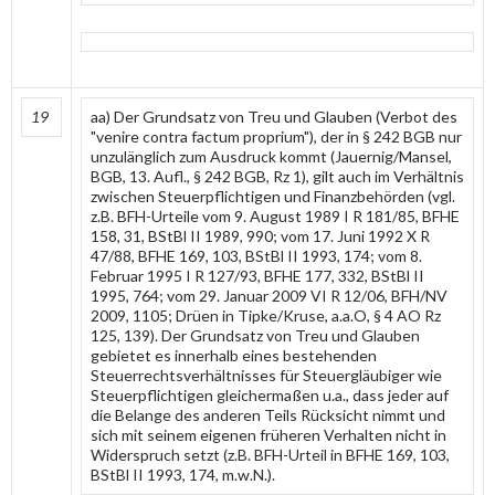
19
aa) Der Grundsatz von Treu und Glauben (Verbot des
"venire contra factum proprium"), der in § 242 BGB nur
unzulänglich zum Ausdruck kommt (Jauernig/Mansel,
BGB, 13. Aufl., § 242 BGB, Rz 1), gilt auch im Verhältnis
zwischen Steuerpflichtigen und Finanzbehörden (vgl.
z.B. BFH-Urteile vom 9. August 1989 I R 181/85, BFHE
158, 31, BStBl II 1989, 990; vom 17. Juni 1992 X R
47/88, BFHE 169, 103, BStBl II 1993, 174; vom 8.
Februar 1995 I R 127/93, BFHE 177, 332, BStBl II
1995, 764; vom 29. Januar 2009 VI R 12/06, BFH/NV
2009, 1105; Drüen in Tipke/Kruse, a.a.O, § 4 AO Rz
125, 139). Der Grundsatz von Treu und Glauben
gebietet es innerhalb eines bestehenden
Steuerrechtsverhältnisses für Steuergläubiger wie
Steuerpflichtigen gleichermaßen u.a., dass jeder auf
die Belange des anderen Teils Rücksicht nimmt und
sich mit seinem eigenen früheren Verhalten nicht in
Widerspruch setzt (z.B. BFH-Urteil in BFHE 169, 103,
BStBl II 1993, 174, m.w.N.).