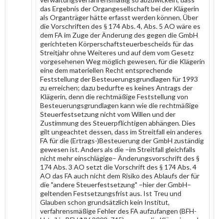
das Ergebnis der Organgesellschaft bei der Klägerin
als Organträger hätte erfasst werden können. Über
die Vorschriften des § 174 Abs. 4, Abs. 5 AO wäre es
dem FA im Zuge der Änderung des gegen die GmbH
gerichteten Körperschaftsteuerbescheids für das
Streitjahr ohne Weiteres und auf dem vom Gesetz
vorgesehenen Weg möglich gewesen, für die Klägerin
eine dem materiellen Recht entsprechende
Feststellung der Besteuerungsgrundlagen für 1993
zu erreichen; dazu bedurfte es keines Antrags der
Klägerin, denn die rechtmäßige Feststellung von
Besteuerungsgrundlagen kann wie die rechtmäßige
Steuerfestsetzung nicht vom Willen und der
Zustimmung des Steuerpflichtigen abhängen. Dies
gilt ungeachtet dessen, dass im Streitfall ein anderes
FA für die (Ertrags-)Besteuerung der GmbH zuständig
gewesen ist. Anders als die –im Streitfall gleichfalls
nicht mehr einschlägige– Änderungsvorschrift des §
174 Abs. 3 AO setzt die Vorschrift des § 174 Abs. 4
AO das FA auch nicht dem Risiko des Ablaufs der für
die "andere Steuerfestsetzung" –hier der GmbH–
geltenden Festsetzungsfrist aus. Ist Treu und
Glauben schon grundsätzlich kein Institut,
verfahrensmäßige Fehler des FA aufzufangen (BFH-