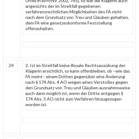
Urteil in BFH/NV 2002, 745), so war die Klägerin auch
angesichts der im Streitfall gegebenen
verfahrensrechtlichen Möglichkeiten des FA nicht
nach dem Grundsatz von Treu und Glauben gehalten,
dem FA eine gesetzeskonforme Feststellung
offenzuhalten.
24
2. Ist im Streitfall keine illoyale Rechtsausübung der
Klägerin ersichtlich, so kann offenbleiben, ob –wie das
FA meint– einem Dritten gegenüber eine Änderung
nach § 174 Abs. 4 AO wegen eines Verstoßes gegen
den Grundsatz von Treu und Glauben ausnahmsweise
auch dann möglich ist, wenn der Dritte entgegen §
174 Abs. 5 AO nicht zum Verfahren hinzugezogen
worden ist.