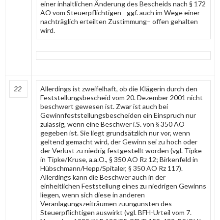
einer inhaltlichen Änderung des Bescheids nach § 172
AO vom Steuerpflichtigen –ggf. auch im Wege einer
nachträglich erteilten Zustimmung– offen gehalten
wird.
22
Allerdings ist zweifelhaft, ob die Klägerin durch den
Feststellungsbescheid vom 20. Dezember 2001 nicht
beschwert gewesen ist. Zwar ist auch bei
Gewinnfeststellungsbescheiden ein Einspruch nur
zulässig, wenn eine Beschwer i.S. von § 350 AO
gegeben ist. Sie liegt grundsätzlich nur vor, wenn
geltend gemacht wird, der Gewinn sei zu hoch oder
der Verlust zu niedrig festgestellt worden (vgl. Tipke
in Tipke/Kruse, a.a.O., § 350 AO Rz 12; Birkenfeld in
Hübschmann/Hepp/Spitaler, § 350 AO Rz 117).
Allerdings kann die Beschwer auch in der
einheitlichen Feststellung eines zu niedrigen Gewinns
liegen, wenn sich diese in anderen
Veranlagungszeiträumen zuungunsten des
Steuerpflichtigen auswirkt (vgl. BFH-Urteil vom 7.