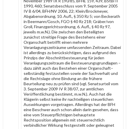
November 1989 IX R 190/85, BFHE 159, 439, BStBl II
1990, 460; Senatsbeschluss vom 9. September 2005
IV B 6/04, BFH/NV 2006, 22; Klein/Brockmeyer,
Abgabenordnung, 10. Aufl., § 350 Rz 5; von Beckerath
in Beermann/Gosch, FGO § 40 Rz 218; Gräber/von
Groll, Finanzgerichtsordnung, 6. Aufl., § 40 Rz 97,
jeweils m.w.N.). Die zwischen den Beteiligten
zunächst streitige Frage des Bestehens einer
Organschaft betrifft einen mehrere
Veranlagungszeiträume umfassenden Zeitraum. Dabei
ist allerdings zu berücksichtigen, dass aufgrund des
Prinzips der Abschnittbesteuerung für jeden
Veranlagungszeitraum die Besteuerungsgrundlagen –
dazu zählt auch das Bestehen einer Organschaft–
selbständig festzustellen sowie der Sachverhalt und
die Rechtslage ohne Bindung an die frühere
Beurteilung neu zu prüfen sind (vgl. Senatsurteil vom
3. September 2009 IV R 38/07, zur amtlichen
Veröffentlichung bestimmt, m.w.N.). Auch hat die
Klägerin selbst keine ihr nachteiligen steuerlichen
Auswirkungen vorgetragen. Allerdings hat der BFH
eine Beschwer auch schon allein darin gesehen, dass
eine vom Steuerpflichtigen behauptete
Rechtsposition allgemein mit steuerrechtlich
verbindlicher Wirkung festgestellt oder geleugnet