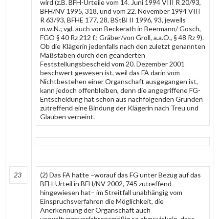
wird (z.B. BFH-Urteile vom 14. Juni 1994 VIII R 20/93,
BFH/NV 1995, 318, und vom 22. November 1994 VIII
R 63/93, BFHE 177, 28, BStBl II 1996, 93, jeweils
m.w.N.; vgl. auch von Beckerath in Beermann/ Gosch,
FGO § 40 Rz 212 f.; Gräber/von Groll, a.a.O., § 48 Rz 9).
Ob die Klägerin jedenfalls nach den zuletzt genannten
Maßstäben durch den geänderten
Feststellungsbescheid vom 20. Dezember 2001
beschwert gewesen ist, weil das FA darin vom
Nichtbestehen einer Organschaft ausgegangen ist,
kann jedoch offenbleiben, denn die angegriffene FG-
Entscheidung hat schon aus nachfolgenden Gründen
zutreffend eine Bindung der Klägerin nach Treu und
Glauben verneint.
23
(2) Das FA hatte –worauf das FG unter Bezug auf das
BFH-Urteil in BFH/NV 2002, 745 zutreffend
hingewiesen hat– im Streitfall unabhängig vom
Einspruchsverfahren die Möglichkeit, die
Anerkennung der Organschaft auch
verwaltungsverfahrensmäßig so abzuwickeln, dass