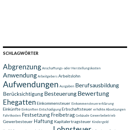
SCHLAGWÖRTER
Abgrenzung
Anschaffungs- oder Herstellungskosten
Anwendung
Arbeitslohn
Arbeitgebers
Aufwendungen
Berufsausbildung
Ausgaben
Bewertung
Besteuerung
Berücksichtigung
Ehegatten
Einkommensteuer
Einkommensteuererklärung
Einkünfte
Erbschaftsteuer
Einkünften
Entschädigung
erhöhte Absetzungen
Festsetzung
Freibetrag
Fahrtkosten
Gebäude
Gewerbebetrieb
Haftung
Gewerbesteuer
Kapitalertragsteuer
Kindergeld
Lohnsteuer