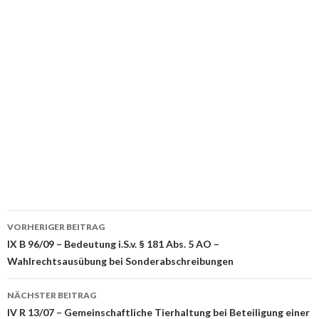
Beitrags-
VORHERIGER BEITRAG
Navigation
IX B 96/09 – Bedeutung i.S.v. § 181 Abs. 5 AO –
Wahlrechtsausübung bei Sonderabschreibungen
NÄCHSTER BEITRAG
IV R 13/07 – Gemeinschaftliche Tierhaltung bei Beteiligung einer