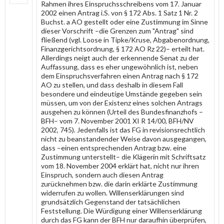
Rahmen ihres Einspruchsschreibens vom 17. Januar
2002 einen Antrag i.S. von § 172 Abs. 1 Satz 1 Nr. 2
Buchst. a AO gestellt oder eine Zustimmung im Sinne
dieser Vorschrift –die Grenzen zum "Antrag" sind
fließend (vgl. Loose in Tipke/Kruse, Abgabenordnung,
Finanzgerichtsordnung, § 172 AO Rz 22)– erteilt hat.
Allerdings neigt auch der erkennende Senat zu der
Auffassung, dass es eher ungewöhnlich ist, neben
dem Einspruchsverfahren einen Antrag nach § 172
AO zu stellen, und dass deshalb in diesem Fall
besondere und eindeutige Umstände gegeben sein
müssen, um von der Existenz eines solchen Antrags
ausgehen zu können (Urteil des Bundesfinanzhofs –
BFH– vom 7. November 2001 XI R 14/00, BFH/NV
2002, 745). Jedenfalls ist das FG in revisionsrechtlich
nicht zu beanstandender Weise davon ausgegangen,
dass –einen entsprechenden Antrag bzw. eine
Zustimmung unterstellt– die Klägerin mit Schriftsatz
vom 18. November 2004 erklärt hat, nicht nur ihren
Einspruch, sondern auch diesen Antrag
zurücknehmen bzw. die darin erklärte Zustimmung
widerrufen zu wollen. Willenserklärungen sind
grundsätzlich Gegenstand der tatsächlichen
Feststellung. Die Würdigung einer Willenserklärung
durch das FG kann der BFH nur daraufhin überprüfen,