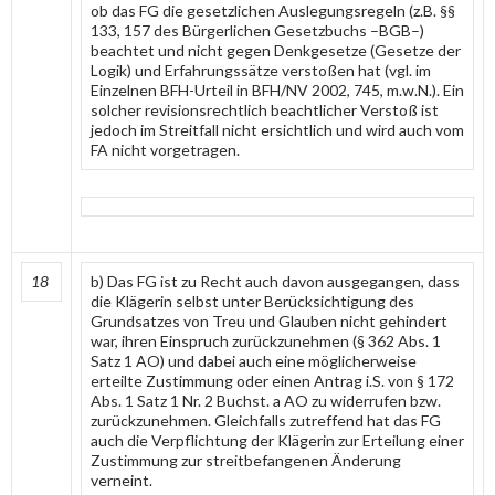
ob das FG die gesetzlichen Auslegungsregeln (z.B. §§
133, 157 des Bürgerlichen Gesetzbuchs –BGB–)
beachtet und nicht gegen Denkgesetze (Gesetze der
Logik) und Erfahrungssätze verstoßen hat (vgl. im
Einzelnen BFH-Urteil in BFH/NV 2002, 745, m.w.N.). Ein
solcher revisionsrechtlich beachtlicher Verstoß ist
jedoch im Streitfall nicht ersichtlich und wird auch vom
FA nicht vorgetragen.
18
b) Das FG ist zu Recht auch davon ausgegangen, dass
die Klägerin selbst unter Berücksichtigung des
Grundsatzes von Treu und Glauben nicht gehindert
war, ihren Einspruch zurückzunehmen (§ 362 Abs. 1
Satz 1 AO) und dabei auch eine möglicherweise
erteilte Zustimmung oder einen Antrag i.S. von § 172
Abs. 1 Satz 1 Nr. 2 Buchst. a AO zu widerrufen bzw.
zurückzunehmen. Gleichfalls zutreffend hat das FG
auch die Verpflichtung der Klägerin zur Erteilung einer
Zustimmung zur streitbefangenen Änderung
verneint.