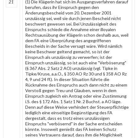
21
(1) Die Klägerin hat sich im Ausgangsverfahren darauf
berufen, dass ihr Einspruch gegen den
Änderungsbescheid vom 20. Dezember 2001
unzulässig sei, weil sie durch jenen Bescheid nicht
beschwert gewesen sei. Bei Unzulässigkeit des
Einspruchs schiede die Annahme einer illoyalen
Rechtsausübung der Klägerin schon deshalb aus, weil
dem FA eine Überprüfung des angegriffenen
Bescheids in der Sache versagt wäre. Wird nämlich
keine Beschwer geltend gemacht, so ist der
Einspruch als unzulässig zu verwerfen; ist der
Einspruch unzulässig, so ist auch eine "Verböserung"
(§ 367 Abs. 2 Satz 2 AO) unzulässig (vgl. Tipke in
Tipke/Kruse, a.a.O., § 350 AO Rz 30 und § 358 AO Rz
4, 9 und 24 ff.). In dieser Situation führte die
Rücknahme des Einspruchs auch dann nicht zu einem
Verstoß gegen Treu und Glauben, wenn in dem
Einspruch zugleich ein Antrag oder eine Zustimmung
i.S. des § 172 Abs. 1 Satz 1 Nr. 2 Buchst. a AO läge.
Denn auf diese Weise verhindert der Steuerpflichtige
lediglich eine einseitige Begünstigung des FA
dergestalt, dass es trotz eines unzulässigen
Einspruchs "verbösernd" in der Sache entscheiden
könnte. Insoweit genießt das FA keinen Schutz
seines Vertrauens darauf, dass ihm die Möglichkeit