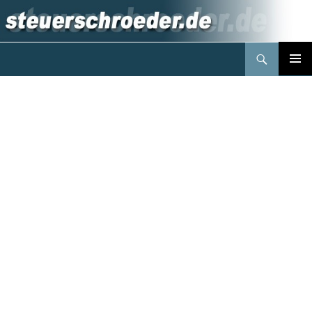
Suchen
Steuerberater Schröder Berlin
Springe
PRIMÄR
zum
MENÜ
Inhalt