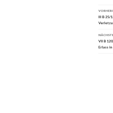
Beit
VORHERI
Navi
III B 25
Verletzu
NÄCHSTE
VII B 12
Erlass i