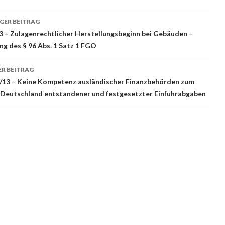
rags-
GER BEITRAG
gation
/13 – Zulagenrechtlicher Herstellungsbeginn bei Gebäuden –
ng des § 96 Abs. 1 Satz 1 FGO
R BEITRAG
0/13 – Keine Kompetenz ausländischer Finanzbehörden zum
n Deutschland entstandener und festgesetzter Einfuhrabgaben