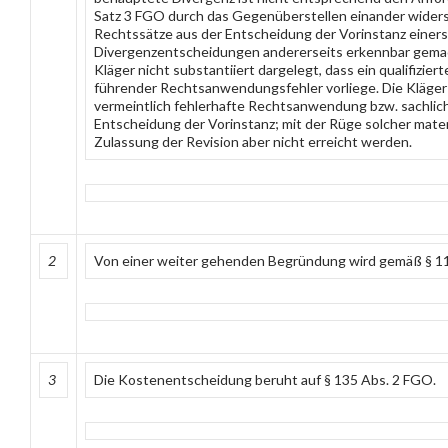
Satz 3 FGO durch das Gegenüberstellen einander wider
Rechtssätze aus der Entscheidung der Vorinstanz einers
Divergenzentscheidungen andererseits erkennbar gema
Kläger nicht substantiiert dargelegt, dass ein qualifizier
führender Rechtsanwendungsfehler vorliege. Die Kläger r
vermeintlich fehlerhafte Rechtsanwendung bzw. sachlic
Entscheidung der Vorinstanz; mit der Rüge solcher materi
Zulassung der Revision aber nicht erreicht werden.
2
Von einer weiter gehenden Begründung wird gemäß § 11
3
Die Kostenentscheidung beruht auf § 135 Abs. 2 FGO.