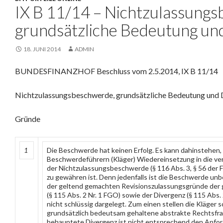
IX B 11/14 – Nichtzulassung
grundsätzliche Bedeutung un
18. JUNI 2014
ADMIN
BUNDESFINANZHOF Beschluss vom 2.5.2014, IX B 11/14
Nichtzulassungsbeschwerde, grundsätzliche Bedeutung und 
Gründe
1
Die Beschwerde hat keinen Erfolg. Es kann dahinstehen,
Beschwerdeführern (Kläger) Wiedereinsetzung in die ve
der Nichtzulassungsbeschwerde (§ 116 Abs. 3, § 56 der
zu gewähren ist. Denn jedenfalls ist die Beschwerde u
der geltend gemachten Revisionszulassungsgründe der
(§ 115 Abs. 2 Nr. 1 FGO) sowie der Divergenz (§ 115 Abs. 
nicht schlüssig dargelegt. Zum einen stellen die Kläger 
grundsätzlich bedeutsam gehaltene abstrakte Rechtsfra
behauptete Divergenz ist nicht entsprechend den Anfor