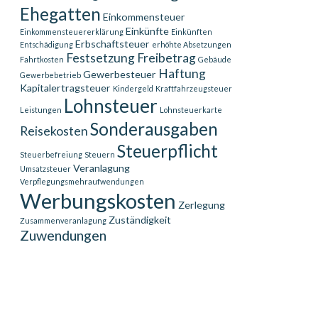
Ehegatten
Einkommensteuer
Einkünfte
Einkommensteuererklärung
Einkünften
Erbschaftsteuer
Entschädigung
erhöhte Absetzungen
Festsetzung
Freibetrag
Fahrtkosten
Gebäude
Haftung
Gewerbesteuer
Gewerbebetrieb
Kapitalertragsteuer
Kindergeld
Kraftfahrzeugsteuer
Lohnsteuer
Leistungen
Lohnsteuerkarte
Sonderausgaben
Reisekosten
Steuerpflicht
Steuerbefreiung
Steuern
Veranlagung
Umsatzsteuer
Verpflegungsmehraufwendungen
Werbungskosten
Zerlegung
Zuständigkeit
Zusammenveranlagung
Zuwendungen