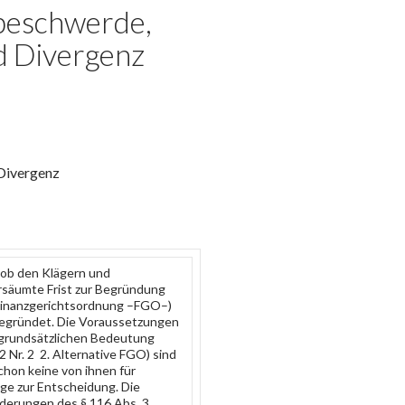
sbeschwerde,
d Divergenz
Divergenz
 ob den Klägern und
rsäumte Frist zur Begründung
 Finanzgerichtsordnung –FGO–)
nbegründet. Die Voraussetzungen
 grundsätzlichen Bedeutung
2 Nr. 2 2. Alternative FGO) sind
schon keine von ihnen für
ge zur Entscheidung. Die
derungen des § 116 Abs. 3