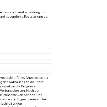
die Einspruchsentscheidung und
 und gesonderte Feststellung der
ungsabsicht fehle. Angesichts der
ng des Rathauses an die Stadt
sgesetz in die Prognose
 Werbungskosten. Nach der
spruchnahme von Sonder- und
inem endgültigen Steuervorteil,
anschließenden