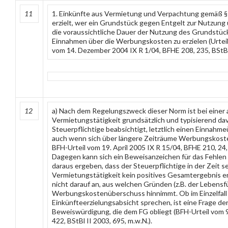
11
1. Einkünfte aus Vermietung und Verpachtung gemäß § 2
erzielt, wer ein Grundstück gegen Entgelt zur Nutzung 
die voraussichtliche Dauer der Nutzung des Grundstüc
Einnahmen über die Werbungskosten zu erzielen (Urte
vom 14. Dezember 2004 IX R 1/04, BFHE 208, 235, BStBl 
12
a) Nach dem Regelungszweck dieser Norm ist bei einer
Vermietungstätigkeit grundsätzlich und typisierend da
Steuerpflichtige beabsichtigt, letztlich einen Einnahm
auch wenn sich über längere Zeiträume Werbungskost
BFH-Urteil vom 19. April 2005 IX R 15/04, BFHE 210, 24, 
Dagegen kann sich ein Beweisanzeichen für das Fehlen 
daraus ergeben, dass der Steuerpflichtige in der Zeit s
Vermietungstätigkeit kein positives Gesamtergebnis e
nicht darauf an, aus welchen Gründen (z.B. der Lebensfü
Werbungskostenüberschuss hinnimmt. Ob im Einzelfall 
Einkünfteerzielungsabsicht sprechen, ist eine Frage d
Beweiswürdigung, die dem FG obliegt (BFH-Urteil vom 9.
422, BStBl II 2003, 695, m.w.N.).