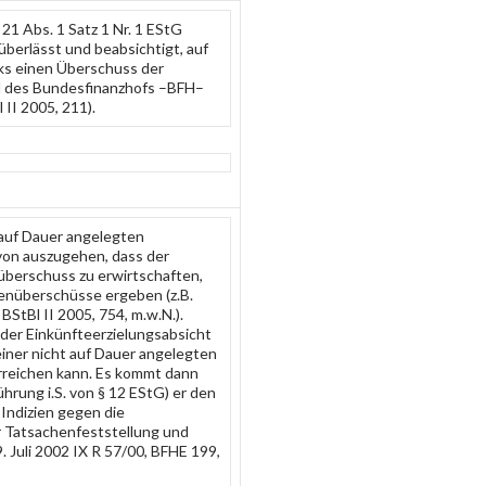
1 Abs. 1 Satz 1 Nr. 1 EStG
überlässt und beabsichtigt, auf
ks einen Überschuss der
il des Bundesfinanzhofs –BFH–
II 2005, 211).
 auf Dauer angelegten
von auszugehen, dass der
eüberschuss zu erwirtschaften,
enüberschüsse ergeben (z.B.
BStBl II 2005, 754, m.w.N.).
der Einkünfteerzielungsabsicht
einer nicht auf Dauer angelegten
rreichen kann. Es kommt dann
hrung i.S. von § 12 EStG) er den
Indizien gegen die
er Tatsachenfeststellung und
 Juli 2002 IX R 57/00, BFHE 199,