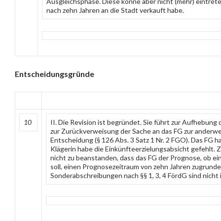
Ausgleichsphase. Diese könne aber nicht (mehr) eintrete
nach zehn Jahren an die Stadt verkauft habe.
Entscheidungsgründe
10
II. Die Revision ist begründet. Sie führt zur Aufhebun
zur Zurückverweisung der Sache an das FG zur anderw
Entscheidung (§ 126 Abs. 3 Satz 1 Nr. 2 FGO). Das FG h
Klägerin habe die Einkünfteerzielungsabsicht gefehlt. Z
nicht zu beanstanden, dass das FG der Prognose, ob ei
soll, einen Prognosezeitraum von zehn Jahren zugrunde 
Sonderabschreibungen nach §§ 1, 3, 4 FördG sind nicht 