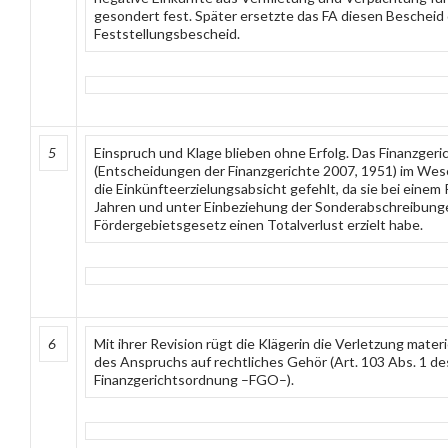
gesondert fest. Später ersetzte das FA diesen Bescheid
Feststellungsbescheid.
5
Einspruch und Klage blieben ohne Erfolg. Das Finanzgeric
(Entscheidungen der Finanzgerichte 2007, 1951) im Wese
die Einkünfteerzielungsabsicht gefehlt, da sie bei eine
Jahren und unter Einbeziehung der Sonderabschreibun
Fördergebietsgesetz einen Totalverlust erzielt habe.
6
Mit ihrer Revision rügt die Klägerin die Verletzung mater
des Anspruchs auf rechtliches Gehör (Art. 103 Abs. 1 de
Finanzgerichtsordnung –FGO–).