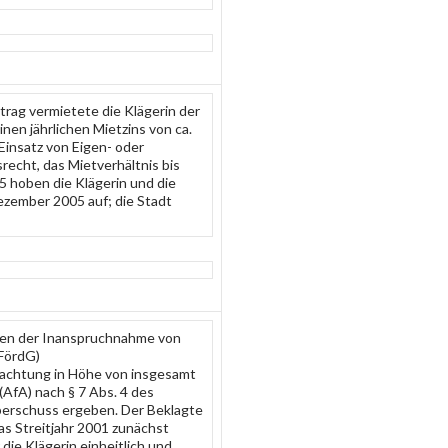
rag vermietete die Klägerin der
en jährlichen Mietzins von ca.
Einsatz von Eigen- oder
recht, das Mietverhältnis bis
 hoben die Klägerin und die
ezember 2005 auf; die Stadt
wegen der Inanspruchnahme von
FördG)
chtung in Höhe von insgesamt
AfA) nach § 7 Abs. 4 des
berschuss ergeben. Der Beklagte
as Streitjahr 2001 zunächst
ie Klägerin einheitlich und