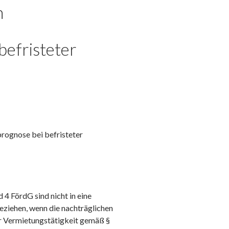
n
befristeter
rognose bei befristeter
4 FördG sind nicht in eine
eziehen, wenn die nachträglichen
er Vermietungstätigkeit gemäß §