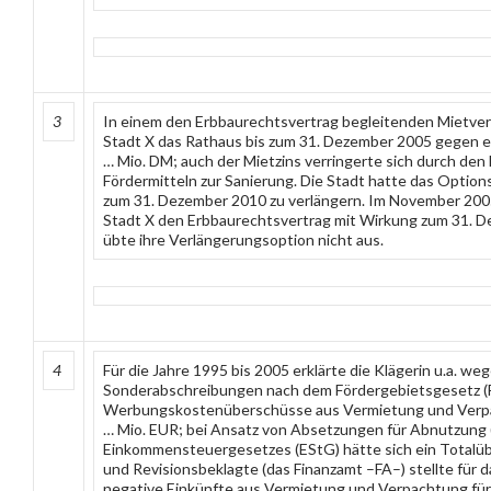
3
In einem den Erbbaurechtsvertrag begleitenden Mietvert
Stadt X das Rathaus bis zum 31. Dezember 2005 gegen ein
… Mio. DM; auch der Mietzins verringerte sich durch den 
Fördermitteln zur Sanierung. Die Stadt hatte das Options
zum 31. Dezember 2010 zu verlängern. Im November 2005
Stadt X den Erbbaurechtsvertrag mit Wirkung zum 31. D
übte ihre Verlängerungsoption nicht aus.
4
Für die Jahre 1995 bis 2005 erklärte die Klägerin u.a. 
Sonderabschreibungen nach dem Fördergebietsgesetz (
Werbungskostenüberschüsse aus Vermietung und Verpa
… Mio. EUR; bei Ansatz von Absetzungen für Abnutzung (
Einkommensteuergesetzes (EStG) hätte sich ein Totalü
und Revisionsbeklagte (das Finanzamt –FA–) stellte für d
negative Einkünfte aus Vermietung und Verpachtung für d