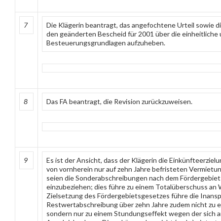
7
Die Klägerin beantragt, das angefochtene Urteil sowie 
den geänderten Bescheid für 2001 über die einheitliche
Besteuerungsgrundlagen aufzuheben.
8
Das FA beantragt, die Revision zurückzuweisen.
9
Es ist der Ansicht, dass der Klägerin die Einkünfteerziel
von vornherein nur auf zehn Jahre befristeten Vermietu
seien die Sonderabschreibungen nach dem Fördergebiet
einzubeziehen; dies führe zu einem Totalüberschuss an
Zielsetzung des Fördergebietsgesetzes führe die Inan
Restwertabschreibung über zehn Jahre zudem nicht zu e
sondern nur zu einem Stundungseffekt wegen der sich 