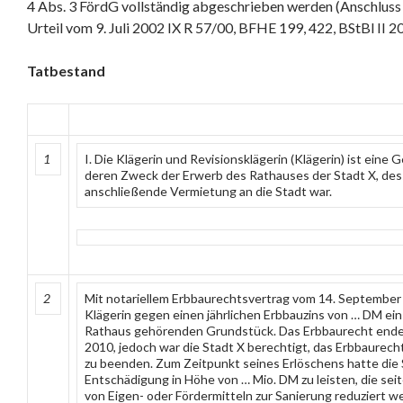
4 Abs. 3 FördG vollständig abgeschrieben werden (Anschlu
Urteil vom 9. Juli 2002 IX R 57/00, BFHE 199, 422, BStBl II 2
Tatbestand
1
I. Die Klägerin und Revisionsklägerin (Klägerin) ist eine 
deren Zweck der Erwerb des Rathauses der Stadt X, de
anschließende Vermietung an die Stadt war.
2
Mit notariellem Erbbaurechtsvertrag vom 14. September 
Klägerin gegen einen jährlichen Erbbauzins von … DM ei
Rathaus gehörenden Grundstück. Das Erbbaurecht ende
2010, jedoch war die Stadt X berechtigt, das Erbbaurec
zu beenden. Zum Zeitpunkt seines Erlöschens hatte die S
Entschädigung in Höhe von … Mio. DM zu leisten, die sei
von Eigen- oder Fördermitteln zur Sanierung reduziert w