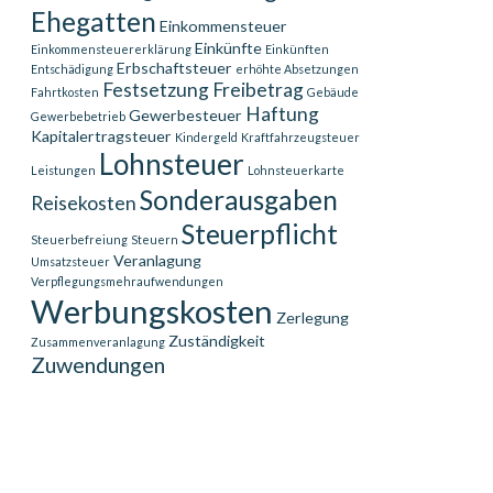
Ehegatten
Einkommensteuer
Einkünfte
Einkommensteuererklärung
Einkünften
Erbschaftsteuer
Entschädigung
erhöhte Absetzungen
Festsetzung
Freibetrag
Fahrtkosten
Gebäude
Haftung
Gewerbesteuer
Gewerbebetrieb
Kapitalertragsteuer
Kindergeld
Kraftfahrzeugsteuer
Lohnsteuer
Leistungen
Lohnsteuerkarte
Sonderausgaben
Reisekosten
Steuerpflicht
Steuerbefreiung
Steuern
Veranlagung
Umsatzsteuer
Verpflegungsmehraufwendungen
Werbungskosten
Zerlegung
Zuständigkeit
Zusammenveranlagung
Zuwendungen