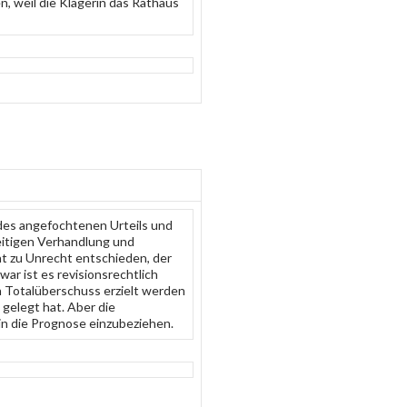
n, weil die Klägerin das Rathaus
g des angefochtenen Urteils und
eitigen Verhandlung und
at zu Unrecht entschieden, der
war ist es revisionsrechtlich
n Totalüberschuss erzielt werden
gelegt hat. Aber die
in die Prognose einzubeziehen.