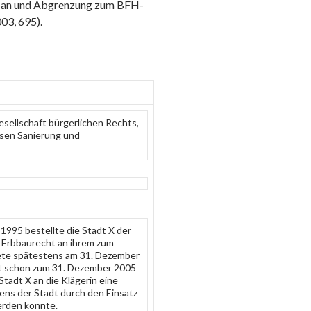
ss an und Abgrenzung zum BFH-
003, 695).
Gesellschaft bürgerlichen Rechts,
ssen Sanierung und
1995 bestellte die Stadt X der
n Erbbaurecht an ihrem zum
te spätestens am 31. Dezember
ht schon zum 31. Dezember 2005
tadt X an die Klägerin eine
tens der Stadt durch den Einsatz
erden konnte.