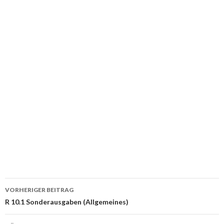
Beitrags-
VORHERIGER BEITRAG
Navigation
R 10.1 Sonderausgaben (Allgemeines)