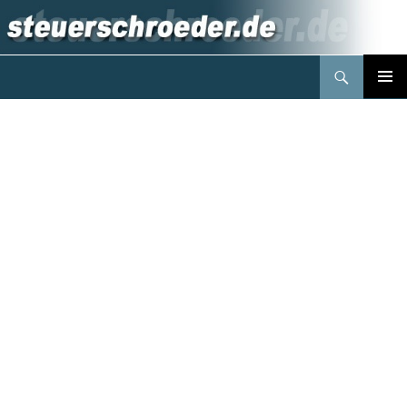
Suchen
Steuerberater Schröder Berlin
Springe
PRIMÄR
zum
MENÜ
Inhalt