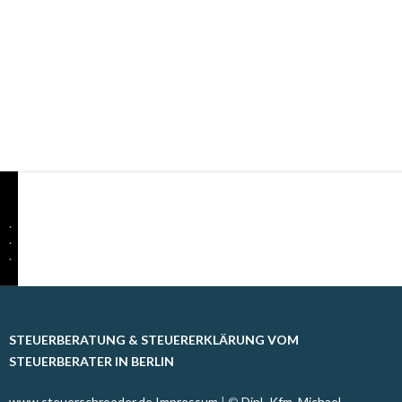
.
.
.
STEUERBERATUNG & STEUERERKLÄRUNG VOM
STEUERBERATER IN BERLIN
www.steuerschroeder.de
Impressum
| ©
Dipl.-Kfm. Michael