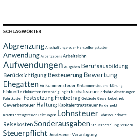
SCHLAGWÖRTER
Abgrenzung
Anschaffungs- oder Herstellungskosten
Anwendung
Arbeitslohn
Arbeitgebers
Aufwendungen
Berufsausbildung
Ausgaben
Bewertung
Besteuerung
Berücksichtigung
Ehegatten
Einkommensteuer
Einkommensteuererklärung
Einkünfte
Erbschaftsteuer
Einkünften
Entschädigung
erhöhte Absetzungen
Festsetzung
Freibetrag
Fahrtkosten
Gebäude
Gewerbebetrieb
Haftung
Gewerbesteuer
Kapitalertragsteuer
Kindergeld
Lohnsteuer
Kraftfahrzeugsteuer
Leistungen
Lohnsteuerkarte
Sonderausgaben
Reisekosten
Steuerbefreiung
Steuern
Steuerpflicht
Veranlagung
Umsatzsteuer