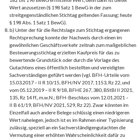
Wert anzusetzen (§ 198 Satz 1 BewG in der zum
streitgegenständlichen Stichtag geltenden Fassung; heute
§ 198 Abs. 1 Satz 1 BewG).
b) Unter der für die Rechtslage zum Stichtag ergangenen
Rechtsprechung konnte der Nachweis durch einen im
gewöhnlichen Geschäftsverkehr zeitnah zum maßgeblichen
Besteuerungsstichtag erzielten Kaufpreis für das zu
bewertende Grundstück oder durch die Vorlage des
Gutachtens eines öffentlich bestellten und vereidigten
Sachverständigen geführt werden (vgl. BFH-Urteile vom
15.03.2017 – II R 10/15, BFH/NV 2017, 1153, Rz 22, und
vom 05.12.2019 – II R 9/18, BFHE 267, 380, BStBl II 2021,
135, Rz 14 ff., m.w.N.; BFH-Beschluss vom 12.01.2021 –
II B 61/19, BFH/NV 2021, 529, Rz 22). Zwar könnten im
Einzelfall auch andere Belege schlüssig einen niedrigeren
Wert nahelegen, jedoch ist es im Rahmen einer Typisierung
zulässig, speziell an ein Sachverständigengutachten die
Vermutung einer erhöhten Wahrscheinlichkeit dafür zu