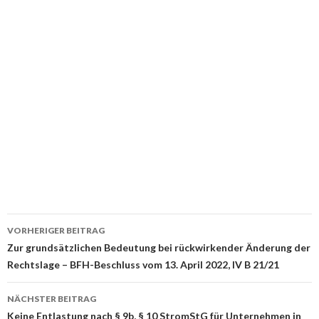
Beitrags-
VORHERIGER BEITRAG
Navigation
Zur grundsätzlichen Bedeutung bei rückwirkender Änderung der
Rechtslage – BFH-Beschluss vom 13. April 2022, IV B 21/21
NÄCHSTER BEITRAG
Keine Entlastung nach § 9b, § 10 StromStG für Unternehmen in