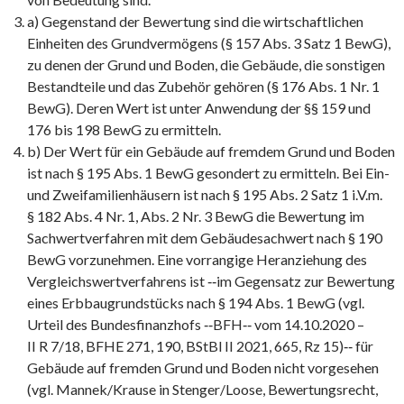
a) Gegenstand der Bewertung sind die wirtschaftlichen
Einheiten des Grundvermögens (§ 157 Abs. 3 Satz 1 BewG),
zu denen der Grund und Boden, die Gebäude, die sonstigen
Bestandteile und das Zubehör gehören (§ 176 Abs. 1 Nr. 1
BewG). Deren Wert ist unter Anwendung der §§ 159 und
176 bis 198 BewG zu ermitteln.
b) Der Wert für ein Gebäude auf fremdem Grund und Boden
ist nach § 195 Abs. 1 BewG gesondert zu ermitteln. Bei Ein-
und Zweifamilienhäusern ist nach § 195 Abs. 2 Satz 1 i.V.m.
§ 182 Abs. 4 Nr. 1, Abs. 2 Nr. 3 BewG die Bewertung im
Sachwertverfahren mit dem Gebäudesachwert nach § 190
BewG vorzunehmen. Eine vorrangige Heranziehung des
Vergleichswertverfahrens ist ‑‑im Gegensatz zur Bewertung
eines Erbbaugrundstücks nach § 194 Abs. 1 BewG (vgl.
Urteil des Bundesfinanzhofs ‑‑BFH‑‑ vom 14.10.2020 –
II R 7/18, BFHE 271, 190, BStBl II 2021, 665, Rz 15)‑‑ für
Gebäude auf fremden Grund und Boden nicht vorgesehen
(vgl. Mannek/Krause in Stenger/Loose, Bewertungsrecht,