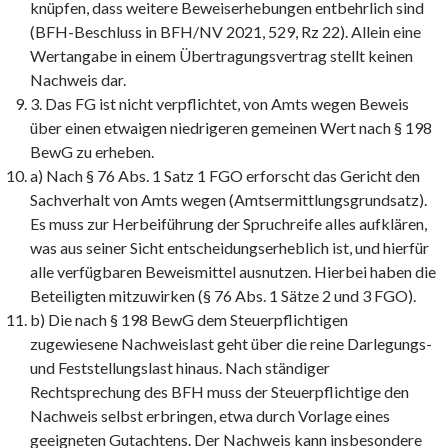
knüpfen, dass weitere Beweiserhebungen entbehrlich sind
(BFH-Beschluss in BFH/NV 2021, 529, Rz 22). Allein eine
Wertangabe in einem Übertragungsvertrag stellt keinen
Nachweis dar.
3. Das FG ist nicht verpflichtet, von Amts wegen Beweis
über einen etwaigen niedrigeren gemeinen Wert nach § 198
BewG zu erheben.
a) Nach § 76 Abs. 1 Satz 1 FGO erforscht das Gericht den
Sachverhalt von Amts wegen (Amtsermittlungsgrundsatz).
Es muss zur Herbeiführung der Spruchreife alles aufklären,
was aus seiner Sicht entscheidungserheblich ist, und hierfür
alle verfügbaren Beweismittel ausnutzen. Hierbei haben die
Beteiligten mitzuwirken (§ 76 Abs. 1 Sätze 2 und 3 FGO).
b) Die nach § 198 BewG dem Steuerpflichtigen
zugewiesene Nachweislast geht über die reine Darlegungs-
und Feststellungslast hinaus. Nach ständiger
Rechtsprechung des BFH muss der Steuerpflichtige den
Nachweis selbst erbringen, etwa durch Vorlage eines
geeigneten Gutachtens. Der Nachweis kann insbesondere