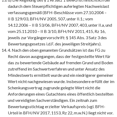
dadurch dem Steuerpflichtigen auferlegten Nachweislast
verfassungsgemäß (BFH-Beschlüsse vom 27.10.2004 –
II B 129/03, BFH/NV 2005, 507, unter II.1.; vom
14.12.2006 – II B 53/06, BFH/NV 2007, 403, unter II.a, und
vom 25.11.2010 – II B 3/10, BFH/NV 2011, 415, Rz 16,
jeweils zur Vorgängervorschrift: § 145 Abs. 3 Satz 3 des
Bewertungsgesetzes i.d.F. des jeweiligen Streitjahrs).
4. Nach den oben genannten Grundsätzen ist das FG zu
Recht davon ausgegangen, dass der festgestellte Wert für
das zu bewertende Gebäude auf fremden Grund und Boden
zutreffend im Sachwertverfahren und unter Ansatz des
Mindestwerts ermittelt wurde und ein niedrigerer gemeiner
Wert nicht nachgewiesen wurde. Insbesondere erfüllt der im
Schenkungsvertrag zugrunde gelegte Wert nicht die
Anforderungen eines Gutachtens eines öffentlich bestellten
und vereidigten Sachverständigen. Ein zeitnah zum
Bewertungsstichtag erzielter Verkaufspreis (vgl. BFH-
Urteil in BFH/NV 2017, 1153, Rz 22, m.w.N.) liegt nicht vor.