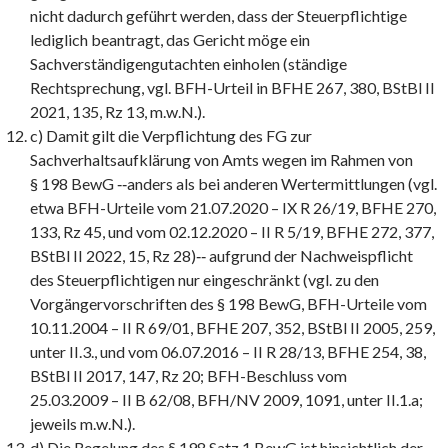
nicht dadurch geführt werden, dass der Steuerpflichtige
lediglich beantragt, das Gericht möge ein
Sachverständigengutachten einholen (ständige
Rechtsprechung, vgl. BFH-Urteil in BFHE 267, 380, BStBl II
2021, 135, Rz 13, m.w.N.).
c) Damit gilt die Verpflichtung des FG zur
Sachverhaltsaufklärung von Amts wegen im Rahmen von
§ 198 BewG ‑‑anders als bei anderen Wertermittlungen (vgl.
etwa BFH-Urteile vom 21.07.2020 – IX R 26/19, BFHE 270,
133, Rz 45, und vom 02.12.2020 – II R 5/19, BFHE 272, 377,
BStBl II 2022, 15, Rz 28)‑‑ aufgrund der Nachweispflicht
des Steuerpflichtigen nur eingeschränkt (vgl. zu den
Vorgängervorschriften des § 198 BewG, BFH-Urteile vom
10.11.2004 – II R 69/01, BFHE 207, 352, BStBl II 2005, 259,
unter II.3., und vom 06.07.2016 – II R 28/13, BFHE 254, 38,
BStBl II 2017, 147, Rz 20; BFH-Beschluss vom
25.03.2009 – II B 62/08, BFH/NV 2009, 1091, unter II.1.a;
jeweils m.w.N.).
d) Die Regelung des § 198 Satz 1 BewG ist hinsichtlich der