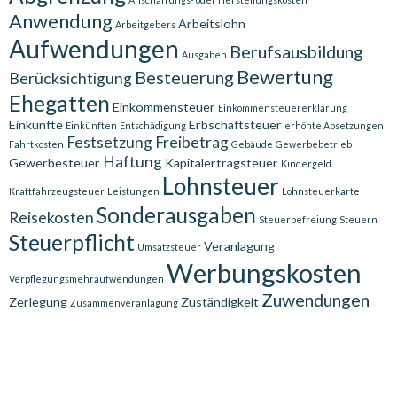
Anwendung
Arbeitslohn
Arbeitgebers
Aufwendungen
Berufsausbildung
Ausgaben
Bewertung
Besteuerung
Berücksichtigung
Ehegatten
Einkommensteuer
Einkommensteuererklärung
Einkünfte
Erbschaftsteuer
Einkünften
Entschädigung
erhöhte Absetzungen
Festsetzung
Freibetrag
Fahrtkosten
Gebäude
Gewerbebetrieb
Haftung
Gewerbesteuer
Kapitalertragsteuer
Kindergeld
Lohnsteuer
Kraftfahrzeugsteuer
Leistungen
Lohnsteuerkarte
Sonderausgaben
Reisekosten
Steuerbefreiung
Steuern
Steuerpflicht
Veranlagung
Umsatzsteuer
Werbungskosten
Verpflegungsmehraufwendungen
Zuwendungen
Zerlegung
Zuständigkeit
Zusammenveranlagung