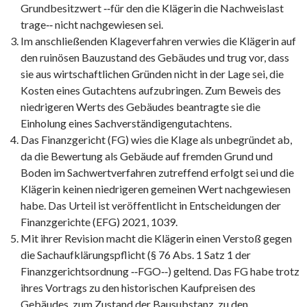
Grundbesitzwert ‑‑für den die Klägerin die Nachweislast
trage‑‑ nicht nachgewiesen sei.
Im anschließenden Klageverfahren verwies die Klägerin auf
den ruinösen Bauzustand des Gebäudes und trug vor, dass
sie aus wirtschaftlichen Gründen nicht in der Lage sei, die
Kosten eines Gutachtens aufzubringen. Zum Beweis des
niedrigeren Werts des Gebäudes beantragte sie die
Einholung eines Sachverständigengutachtens.
Das Finanzgericht (FG) wies die Klage als unbegründet ab,
da die Bewertung als Gebäude auf fremden Grund und
Boden im Sachwertverfahren zutreffend erfolgt sei und die
Klägerin keinen niedrigeren gemeinen Wert nachgewiesen
habe. Das Urteil ist veröffentlicht in Entscheidungen der
Finanzgerichte (EFG) 2021, 1039.
Mit ihrer Revision macht die Klägerin einen Verstoß gegen
die Sachaufklärungspflicht (§ 76 Abs. 1 Satz 1 der
Finanzgerichtsordnung ‑‑FGO‑‑) geltend. Das FG habe trotz
ihres Vortrags zu den historischen Kaufpreisen des
Gebäudes, zum Zustand der Bausubstanz, zu den