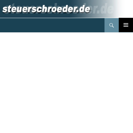
Suchen
Steuerberater Schröder Berlin
Springe
PRIMÄR
zum
MENÜ
Inhalt