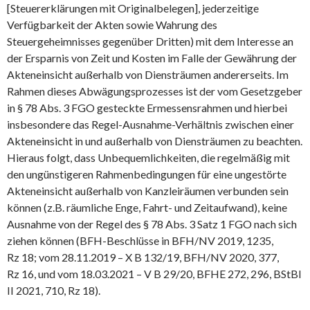
[Steuererklärungen mit Originalbelegen], jederzeitige
Verfügbarkeit der Akten sowie Wahrung des
Steuergeheimnisses gegenüber Dritten) mit dem Interesse an
der Ersparnis von Zeit und Kosten im Falle der Gewährung der
Akteneinsicht außerhalb von Diensträumen andererseits. Im
Rahmen dieses Abwägungsprozesses ist der vom Gesetzgeber
in § 78 Abs. 3 FGO gesteckte Ermessensrahmen und hierbei
insbesondere das Regel-Ausnahme-Verhältnis zwischen einer
Akteneinsicht in und außerhalb von Diensträumen zu beachten.
Hieraus folgt, dass Unbequemlichkeiten, die regelmäßig mit
den ungünstigeren Rahmenbedingungen für eine ungestörte
Akteneinsicht außerhalb von Kanzleiräumen verbunden sein
können (z.B. räumliche Enge, Fahrt- und Zeitaufwand), keine
Ausnahme von der Regel des § 78 Abs. 3 Satz 1 FGO nach sich
ziehen können (BFH-Beschlüsse in BFH/NV 2019, 1235,
Rz 18; vom 28.11.2019 – X B 132/19, BFH/NV 2020, 377,
Rz 16, und vom 18.03.2021 – V B 29/20, BFHE 272, 296, BStBl
II 2021, 710, Rz 18).