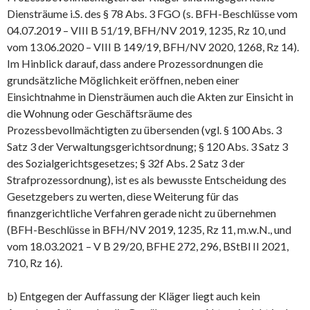
Diensträume i.S. des § 78 Abs. 3 FGO (s. BFH-Beschlüsse vom
04.07.2019 – VIII B 51/19, BFH/NV 2019, 1235, Rz 10, und
vom 13.06.2020 – VIII B 149/19, BFH/NV 2020, 1268, Rz 14).
Im Hinblick darauf, dass andere Prozessordnungen die
grundsätzliche Möglichkeit eröffnen, neben einer
Einsichtnahme in Diensträumen auch die Akten zur Einsicht in
die Wohnung oder Geschäftsräume des
Prozessbevollmächtigten zu übersenden (vgl. § 100 Abs. 3
Satz 3 der Verwaltungsgerichtsordnung; § 120 Abs. 3 Satz 3
des Sozialgerichtsgesetzes; § 32f Abs. 2 Satz 3 der
Strafprozessordnung), ist es als bewusste Entscheidung des
Gesetzgebers zu werten, diese Weiterung für das
finanzgerichtliche Verfahren gerade nicht zu übernehmen
(BFH-Beschlüsse in BFH/NV 2019, 1235, Rz 11, m.w.N., und
vom 18.03.2021 – V B 29/20, BFHE 272, 296, BStBl II 2021,
710, Rz 16).
b) Entgegen der Auffassung der Kläger liegt auch kein