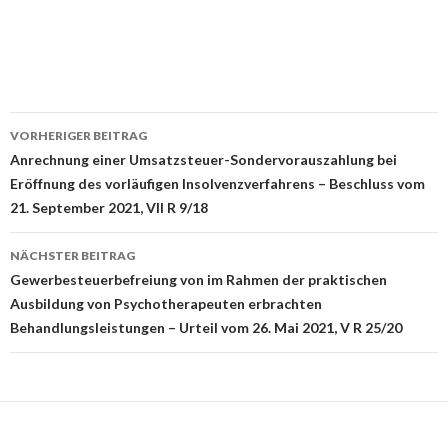
Beitrags-
VORHERIGER BEITRAG
Navigation
Anrechnung einer Umsatzsteuer-Sondervorauszahlung bei
Eröffnung des vorläufigen Insolvenzverfahrens – Beschluss vom
21. September 2021, VII R 9/18
NÄCHSTER BEITRAG
Gewerbesteuerbefreiung von im Rahmen der praktischen
Ausbildung von Psychotherapeuten erbrachten
Behandlungsleistungen – Urteil vom 26. Mai 2021, V R 25/20