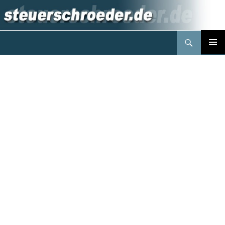
Suchen
Steuerberater Schröder Berlin
Springe
PRIMÄR
zum
MENÜ
Inhalt