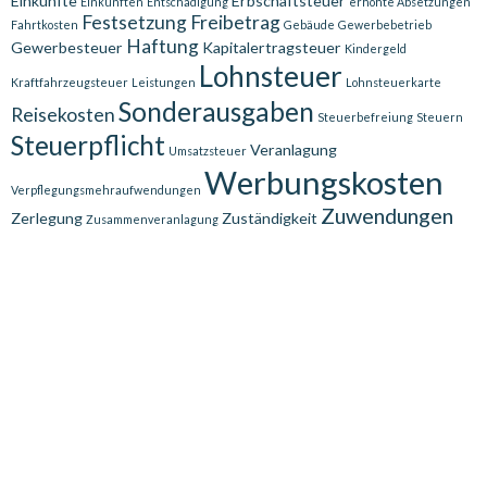
Einkünfte
Erbschaftsteuer
Einkünften
Entschädigung
erhöhte Absetzungen
Festsetzung
Freibetrag
Fahrtkosten
Gebäude
Gewerbebetrieb
Haftung
Gewerbesteuer
Kapitalertragsteuer
Kindergeld
Lohnsteuer
Kraftfahrzeugsteuer
Leistungen
Lohnsteuerkarte
Sonderausgaben
Reisekosten
Steuerbefreiung
Steuern
Steuerpflicht
Veranlagung
Umsatzsteuer
Werbungskosten
Verpflegungsmehraufwendungen
Zuwendungen
Zerlegung
Zuständigkeit
Zusammenveranlagung