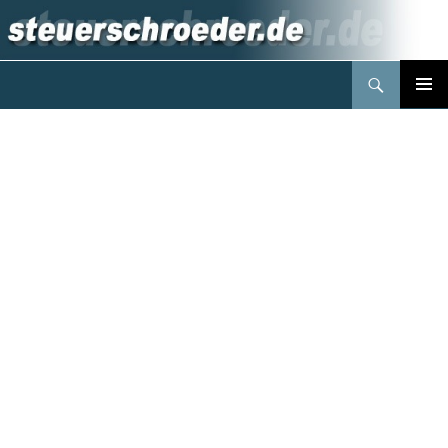
Suchen
Steuerberater Schröder Berlin
Springe
PRIMÄR
zum
MENÜ
Inhalt