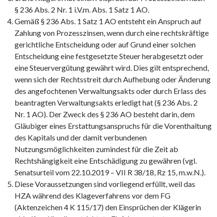
§ 236 Abs. 2 Nr. 1 i.V.m. Abs. 1 Satz 1 AO.
Gemäß § 236 Abs. 1 Satz 1 AO entsteht ein Anspruch auf
Zahlung von Prozesszinsen, wenn durch eine rechtskräftige
gerichtliche Entscheidung oder auf Grund einer solchen
Entscheidung eine festgesetzte Steuer herabgesetzt oder
eine Steuervergütung gewährt wird. Dies gilt entsprechend,
wenn sich der Rechtsstreit durch Aufhebung oder Änderung
des angefochtenen Verwaltungsakts oder durch Erlass des
beantragten Verwaltungsakts erledigt hat (§ 236 Abs. 2
Nr. 1 AO). Der Zweck des § 236 AO besteht darin, dem
Gläubiger eines Erstattungsanspruchs für die Vorenthaltung
des Kapitals und der damit verbundenen
Nutzungsmöglichkeiten zumindest für die Zeit ab
Rechtshängigkeit eine Entschädigung zu gewähren (vgl.
Senatsurteil vom 22.10.2019 – VII R 38/18, Rz 15, m.w.N.).
Diese Voraussetzungen sind vorliegend erfüllt, weil das
HZA während des Klageverfahrens vor dem FG
(Aktenzeichen 4 K 115/17) den Einsprüchen der Klägerin