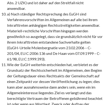
Abs. 2 UZK) und ist daher auf den Streitfall nicht
anwendbar.
a) Nach ständiger Rechtsprechung des EuGH sind
Verfahrensvorschriften im Allgemeinen auf alle bei ihrem
Inkrafttreten anhängigen Rechtsstreitigkeiten anwendbar.
Materiell-rechtliche Vorschriften hingegen werden
gewöhnlich so ausgelegt, dass sie grundsätzlich nicht für vor
ihrem Inkrafttreten entstandene Sachverhalte gelten
(EuGH-Urteile Molenbergnatie vom 23.02.2006 – C-
201/04, EU:C:2006:136 und De Haan vom 07.09.1999 – C-
61/98, EU:C:1999:393).
Wie der EuGH weiterhin entschieden hat, verbietet es der
Grundsatz der Rechtssicherheit im Allgemeinen, den Beginn
der Geltungsdauer eines Rechtsakts der Gemeinschaft auf
einen Zeitpunkt vor dessen Veröffentlichung zu legen; dies
kann aber ausnahmsweise dann anders sein, wenn ein im
Allgemeininteresse liegendes Ziel es verlangt und das
berechtigte Vertrauen der Betroffenen gebührend beachtet
ist oder wenn aus Wortlaut, Zweck oder Aufbau der