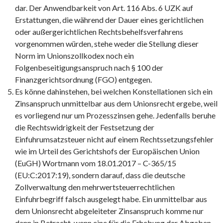
dar. Der Anwendbarkeit von Art. 116 Abs. 6 UZK auf
Erstattungen, die während der Dauer eines gerichtlichen
oder außergerichtlichen Rechtsbehelfsverfahrens
vorgenommen würden, stehe weder die Stellung dieser
Norm im Unionszollkodex noch ein
Folgenbeseitigungsanspruch nach § 100 der
Finanzgerichtsordnung (FGO) entgegen.
Es könne dahinstehen, bei welchen Konstellationen sich ein
Zinsanspruch unmittelbar aus dem Unionsrecht ergebe, weil
es vorliegend nur um Prozesszinsen gehe. Jedenfalls beruhe
die Rechtswidrigkeit der Festsetzung der
Einfuhrumsatzsteuer nicht auf einem Rechtssetzungsfehler
wie im Urteil des Gerichtshofs der Europäischen Union
(EuGH) Wortmann vom 18.01.2017 – C-365/15
(EU:C:2017:19), sondern darauf, dass die deutsche
Zollverwaltung den mehrwertsteuerrechtlichen
Einfuhrbegriff falsch ausgelegt habe. Ein unmittelbar aus
dem Unionsrecht abgeleiteter Zinsanspruch komme nur
dann in Betracht, wenn eine für die Erhebung der Abgaben