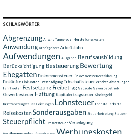
SCHLAGWÖRTER
Abgrenzung
Anschaffungs- oder Herstellungskosten
Anwendung
Arbeitslohn
Arbeitgebers
Aufwendungen
Berufsausbildung
Ausgaben
Bewertung
Besteuerung
Berücksichtigung
Ehegatten
Einkommensteuer
Einkommensteuererklärung
Einkünfte
Erbschaftsteuer
Einkünften
Entschädigung
erhöhte Absetzungen
Festsetzung
Freibetrag
Fahrtkosten
Gebäude
Gewerbebetrieb
Haftung
Gewerbesteuer
Kapitalertragsteuer
Kindergeld
Lohnsteuer
Kraftfahrzeugsteuer
Leistungen
Lohnsteuerkarte
Sonderausgaben
Reisekosten
Steuerbefreiung
Steuern
Steuerpflicht
Veranlagung
Umsatzsteuer
Werbungskosten
Verpflegungsmehraufwendungen