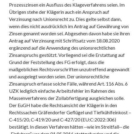
Prozesszinsen ein Ausfluss des Klageverfahrens seien. Im
Übrigen stehe der Klägerin auch ein Anspruch auf
Verzinsung nach Unionsrecht zu. Dies gelte selbst dann,
wenn dies nicht ausdrücklich im Antrag auf Gewährung von
Zinsen genannt worden sei. Abgesehen davon habe sie ihren
Antrag auf Verzinsung mit Schriftsatz vom 18.08.2020
ergänzend auf die Anwendung des unionsrechtlichen
Zinsanspruchs gestützt. Vorliegend sei die Erstattung auf
Grund der Feststellung des FG erfolgt, dass die
maßgeblichen Rechtsvorschriften unzutreffend angewandt
und ausgelegt worden seien. Der unionsrechtliche
Zinsanspruch erfasse solche Fälle, während Art. 116 Abs. 6
UZK lediglich einfache Arbeitsfehler im Rahmen des
Massenverfahrens der Zollabfertigung ausgleichen solle.
Der EuGH habe die Rechtsansicht der Klägerin in den
Rechtssachen Gräfendorfer Geflügel und Tiefkühlfeinkost –
C-415/20, C-419/20 und C-427/20 (EU:C:2022:306)
bestätigt. In diesen Verfahren hätten ‑‑wie im Streitfall‑‑ die
„Einfuhren“ vor dem 01.05.2016 stattgefunden und die