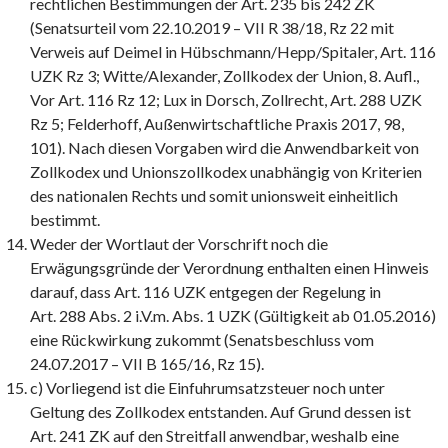
rechtlichen Bestimmungen der Art. 235 bis 242 ZK
(Senatsurteil vom 22.10.2019 – VII R 38/18, Rz 22 mit
Verweis auf Deimel in Hübschmann/Hepp/Spitaler, Art. 116
UZK Rz 3; Witte/Alexander, Zollkodex der Union, 8. Aufl.,
Vor Art. 116 Rz 12; Lux in Dorsch, Zollrecht, Art. 288 UZK
Rz 5; Felderhoff, Außenwirtschaftliche Praxis 2017, 98,
101). Nach diesen Vorgaben wird die Anwendbarkeit von
Zollkodex und Unionszollkodex unabhängig von Kriterien
des nationalen Rechts und somit unionsweit einheitlich
bestimmt.
Weder der Wortlaut der Vorschrift noch die
Erwägungsgründe der Verordnung enthalten einen Hinweis
darauf, dass Art. 116 UZK entgegen der Regelung in
Art. 288 Abs. 2 i.V.m. Abs. 1 UZK (Gültigkeit ab 01.05.2016)
eine Rückwirkung zukommt (Senatsbeschluss vom
24.07.2017 – VII B 165/16, Rz 15).
c) Vorliegend ist die Einfuhrumsatzsteuer noch unter
Geltung des Zollkodex entstanden. Auf Grund dessen ist
Art. 241 ZK auf den Streitfall anwendbar, weshalb eine