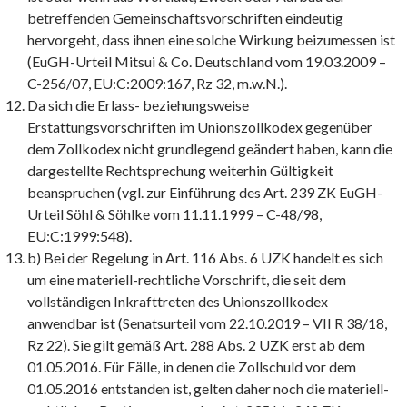
betreffenden Gemeinschaftsvorschriften eindeutig
hervorgeht, dass ihnen eine solche Wirkung beizumessen ist
(EuGH-Urteil Mitsui & Co. Deutschland vom 19.03.2009 –
C-256/07, EU:C:2009:167, Rz 32, m.w.N.).
Da sich die Erlass- beziehungsweise
Erstattungsvorschriften im Unionszollkodex gegenüber
dem Zollkodex nicht grundlegend geändert haben, kann die
dargestellte Rechtsprechung weiterhin Gültigkeit
beanspruchen (vgl. zur Einführung des Art. 239 ZK EuGH-
Urteil Söhl & Söhlke vom 11.11.1999 – C-48/98,
EU:C:1999:548).
b) Bei der Regelung in Art. 116 Abs. 6 UZK handelt es sich
um eine materiell-rechtliche Vorschrift, die seit dem
vollständigen Inkrafttreten des Unionszollkodex
anwendbar ist (Senatsurteil vom 22.10.2019 – VII R 38/18,
Rz 22). Sie gilt gemäß Art. 288 Abs. 2 UZK erst ab dem
01.05.2016. Für Fälle, in denen die Zollschuld vor dem
01.05.2016 entstanden ist, gelten daher noch die materiell-