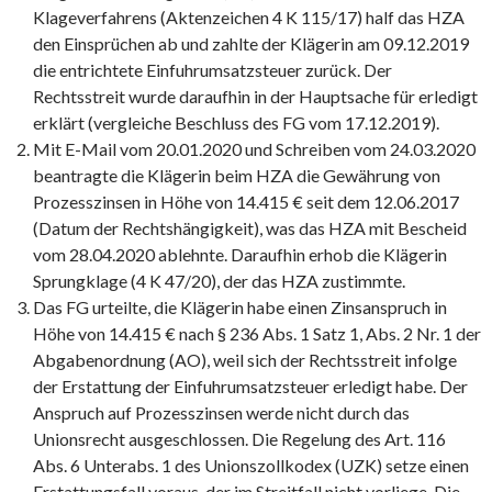
Klageverfahrens (Aktenzeichen 4 K 115/17) half das HZA
den Einsprüchen ab und zahlte der Klägerin am 09.12.2019
die entrichtete Einfuhrumsatzsteuer zurück. Der
Rechtsstreit wurde daraufhin in der Hauptsache für erledigt
erklärt (vergleiche Beschluss des FG vom 17.12.2019).
Mit E-Mail vom 20.01.2020 und Schreiben vom 24.03.2020
beantragte die Klägerin beim HZA die Gewährung von
Prozesszinsen in Höhe von 14.415 € seit dem 12.06.2017
(Datum der Rechtshängigkeit), was das HZA mit Bescheid
vom 28.04.2020 ablehnte. Daraufhin erhob die Klägerin
Sprungklage (4 K 47/20), der das HZA zustimmte.
Das FG urteilte, die Klägerin habe einen Zinsanspruch in
Höhe von 14.415 € nach § 236 Abs. 1 Satz 1, Abs. 2 Nr. 1 der
Abgabenordnung (AO), weil sich der Rechtsstreit infolge
der Erstattung der Einfuhrumsatzsteuer erledigt habe. Der
Anspruch auf Prozesszinsen werde nicht durch das
Unionsrecht ausgeschlossen. Die Regelung des Art. 116
Abs. 6 Unterabs. 1 des Unionszollkodex (UZK) setze einen
Erstattungsfall voraus, der im Streitfall nicht vorliege. Die