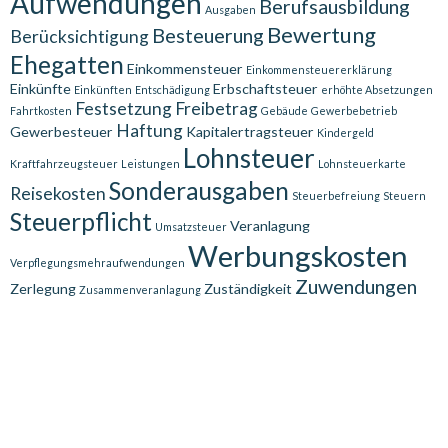
Aufwendungen
Berufsausbildung
Ausgaben
Bewertung
Besteuerung
Berücksichtigung
Ehegatten
Einkommensteuer
Einkommensteuererklärung
Einkünfte
Erbschaftsteuer
Einkünften
Entschädigung
erhöhte Absetzungen
Festsetzung
Freibetrag
Fahrtkosten
Gebäude
Gewerbebetrieb
Haftung
Gewerbesteuer
Kapitalertragsteuer
Kindergeld
Lohnsteuer
Kraftfahrzeugsteuer
Leistungen
Lohnsteuerkarte
Sonderausgaben
Reisekosten
Steuerbefreiung
Steuern
Steuerpflicht
Veranlagung
Umsatzsteuer
Werbungskosten
Verpflegungsmehraufwendungen
Zuwendungen
Zerlegung
Zuständigkeit
Zusammenveranlagung