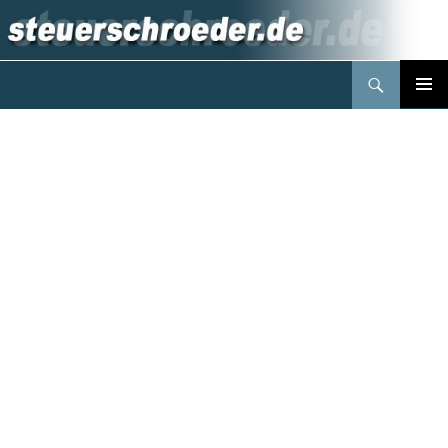
Suchen
Steuerberater Schröder Berlin
Springe
PRIMÄR
zum
MENÜ
Inhalt