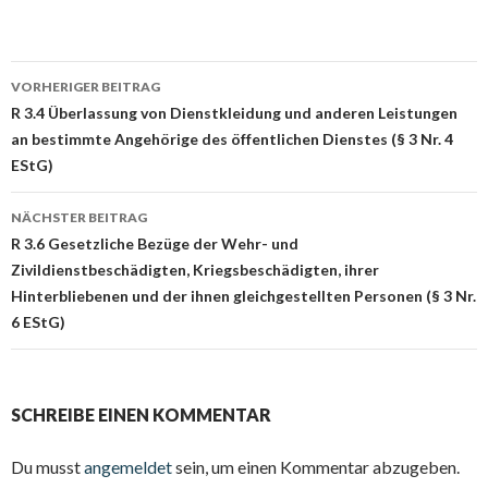
Beitrags-
VORHERIGER BEITRAG
Navigation
R 3.4 Überlassung von Dienstkleidung und anderen Leistungen
an bestimmte Angehörige des öffentlichen Dienstes (§ 3 Nr. 4
EStG)
NÄCHSTER BEITRAG
R 3.6 Gesetzliche Bezüge der Wehr- und
Zivildienstbeschädigten, Kriegsbeschädigten, ihrer
Hinterbliebenen und der ihnen gleichgestellten Personen (§ 3 Nr.
6 EStG)
SCHREIBE EINEN KOMMENTAR
Du musst
angemeldet
sein, um einen Kommentar abzugeben.