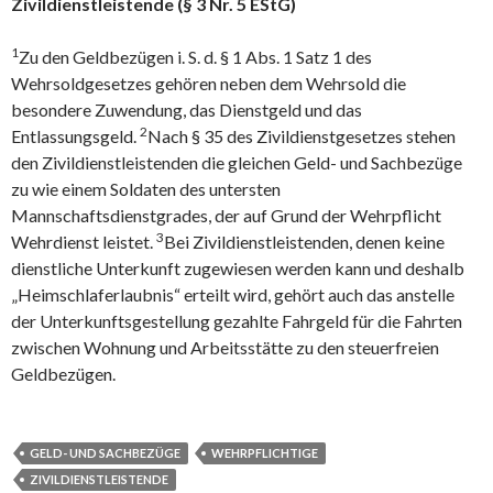
Zivildienstleistende (§ 3 Nr. 5 EStG)
1
Zu den Geldbezügen i. S. d. § 1 Abs. 1 Satz 1 des
Wehrsoldgesetzes gehören neben dem Wehrsold die
besondere Zuwendung, das Dienstgeld und das
2
Entlassungsgeld.
Nach § 35 des Zivildienstgesetzes stehen
den Zivildienstleistenden die gleichen Geld- und Sachbezüge
zu wie einem Soldaten des untersten
Mannschaftsdienstgrades, der auf Grund der Wehrpflicht
3
Wehrdienst leistet.
Bei Zivildienstleistenden, denen keine
dienstliche Unterkunft zugewiesen werden kann und deshalb
„Heimschlaferlaubnis“ erteilt wird, gehört auch das anstelle
der Unterkunftsgestellung gezahlte Fahrgeld für die Fahrten
zwischen Wohnung und Arbeitsstätte zu den steuerfreien
Geldbezügen.
GELD- UND SACHBEZÜGE
WEHRPFLICHTIGE
ZIVILDIENSTLEISTENDE