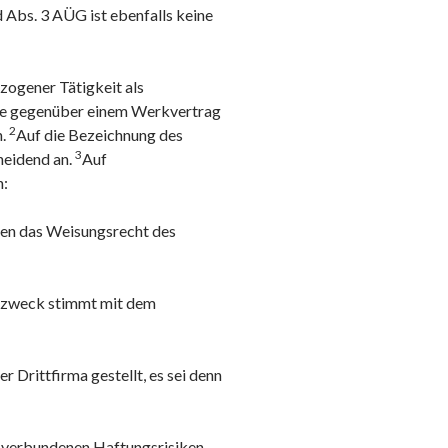
nd Abs. 3 AÜG ist ebenfalls keine
zogener Tätigkeit als
re gegenüber einem Werkvertrag
2
n.
Auf die Bezeichnung des
3
heidend an.
Auf
n:
chen das Weisungsrecht des
gszweck stimmt mit dem
Drittfirma gestellt, es sei denn
, verbundenen Haftungsrisiken