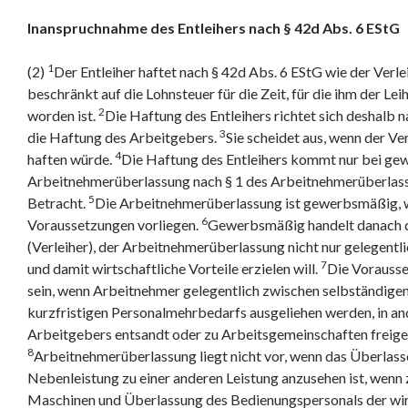
Inanspruchnahme des Entleihers nach § 42d Abs. 6 EStG
1
(2)
Der Entleiher haftet nach § 42d Abs. 6 EStG wie der Verle
beschränkt auf die Lohnsteuer für die Zeit, für die ihm der L
2
worden ist.
Die Haftung des Entleihers richtet sich deshalb
3
die Haftung des Arbeitgebers.
Sie scheidet aus, wenn der Ve
4
haften würde.
Die Haftung des Entleihers kommt nur bei g
Arbeitnehmerüberlassung nach § 1 des Arbeitnehmerüberlas
5
Betracht.
Die Arbeitnehmerüberlassung ist gewerbsmäßig, 
6
Voraussetzungen vorliegen.
Gewerbsmäßig handelt danach 
(Verleiher), der Arbeitnehmerüberlassung nicht nur gelegentl
7
und damit wirtschaftliche Vorteile erzielen will.
Die Vorausset
sein, wenn Arbeitnehmer gelegentlich zwischen selbständige
kurzfristigen Personalmehrbedarfs ausgeliehen werden, in an
Arbeitgebers entsandt oder zu Arbeitsgemeinschaften freiges
8
Arbeitnehmerüberlassung liegt nicht vor, wenn das Überlas
Nebenleistung zu einer anderen Leistung anzusehen ist, wenn z
Maschinen und Überlassung des Bedienungspersonals der wir