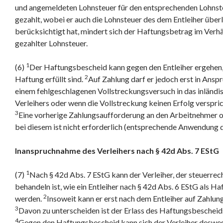
und angemeldeten Lohnsteuer für den entsprechenden Lohn
gezahlt, wobei er auch die Lohnsteuer des dem Entleiher übe
berücksichtigt hat, mindert sich der Haftungsbetrag im Verh
gezahlter Lohnsteuer.
1
(6)
Der Haftungsbescheid kann gegen den Entleiher ergehen
2
Haftung erfüllt sind.
Auf Zahlung darf er jedoch erst in An
einem fehlgeschlagenen Vollstreckungsversuch in das inländ
Verleihers oder wenn die Vollstreckung keinen Erfolg verspric
3
Eine vorherige Zahlungsaufforderung an den Arbeitnehmer o
bei diesem ist nicht erforderlich (entsprechende Anwendung d
Inanspruchnahme des Verleihers nach § 42d Abs. 7 EStG
1
(7)
Nach § 42d Abs. 7 EStG kann der Verleiher, der steuerrech
behandeln ist, wie ein Entleiher nach § 42d Abs. 6 EStG als 
2
werden.
Insoweit kann er erst nach dem Entleiher auf Zahl
3
Davon zu unterscheiden ist der Erlass des Haftungsbescheids
4
Gegen den Haftungsbescheid kann sich der Verleiher desweg