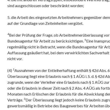
sind ausgeschlossen oder beschränkt worden;
5. die Arbeit des eingesetzten Arbeitnehmers gegenüber de
auf der Grundlage von Zeiteinheiten vergütet.
4
Bei der Prüfung der Frage, ob Arbeitnehmerüberlassung vorli
5
Bundesagentur für Arbeit zu berücksichtigen.
Eine Inanspru
regelmäßig nicht in Betracht, wenn die Bundesagentur für Ar
Auffassung geäußert hat, bei dem verwirklichten Sachverhal
nicht vor.
1
(4)
Ausnahmen von der Entleiherhaftung enthält § 42d Abs. 6
Überlassung liegt eine Erlaubnis nach § 1 AÜG i. S. d. § 42d 
zugrunde, wenn der Verleiher eine Erlaubnis nach § 1 AÜG zur 
oder die Erlaubnis in dieser Zeit nach § 2 Abs. 4 AÜG als fortbe
Monaten nach Erlöschen der Erlaubnis für die Abwicklung de
3
Verträge.
Der Überlassung liegt jedoch keine Erlaubnis zug
gewerbsmäßig in Betriebe des Baugewerbes für Arbeiten übe