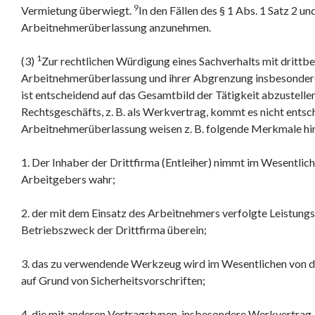
9
Vermietung überwiegt.
In den Fällen des § 1 Abs. 1 Satz 2 u
Arbeitnehmerüberlassung anzunehmen.
1
(3)
Zur rechtlichen Würdigung eines Sachverhalts mit drittbe
Arbeitnehmerüberlassung und ihrer Abgrenzung insbesonde
ist entscheidend auf das Gesamtbild der Tätigkeit abzustelle
Rechtsgeschäfts, z. B. als Werkvertrag, kommt es nicht entsc
Arbeitnehmerüberlassung weisen z. B. folgende Merkmale hi
1. Der Inhaber der Drittfirma (Entleiher) nimmt im Wesentli
Arbeitgebers wahr;
2. der mit dem Einsatz des Arbeitnehmers verfolgte Leistun
Betriebszweck der Drittfirma überein;
3. das zu verwendende Werkzeug wird im Wesentlichen von der 
auf Grund von Sicherheitsvorschriften;
4. die mit anderen Vertragstypen, insbesondere Werkvertrag