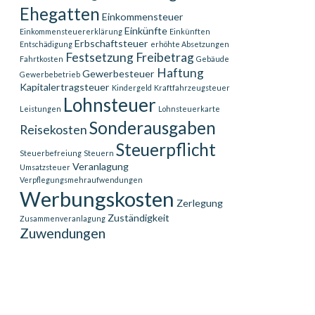
Ehegatten
Einkommensteuer
Einkünfte
Einkommensteuererklärung
Einkünften
Erbschaftsteuer
Entschädigung
erhöhte Absetzungen
Festsetzung
Freibetrag
Fahrtkosten
Gebäude
Haftung
Gewerbesteuer
Gewerbebetrieb
Kapitalertragsteuer
Kindergeld
Kraftfahrzeugsteuer
Lohnsteuer
Leistungen
Lohnsteuerkarte
Sonderausgaben
Reisekosten
Steuerpflicht
Steuerbefreiung
Steuern
Veranlagung
Umsatzsteuer
Verpflegungsmehraufwendungen
Werbungskosten
Zerlegung
Zuständigkeit
Zusammenveranlagung
Zuwendungen