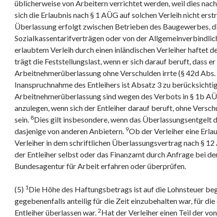
üblicherweise von Arbeitern verrichtet werden, weil dies nac
sich die Erlaubnis nach § 1 AÜG auf solchen Verleih nicht erstre
Überlassung erfolgt zwischen Betrieben des Baugewerbes, d
Sozialkassentarifverträgen oder von der Allgemeinverbindlic
erlaubtem Verleih durch einen inländischen Verleiher haftet de
trägt die Feststellungslast, wenn er sich darauf beruft, dass e
Arbeitnehmerüberlassung ohne Verschulden irrte (§ 42d Abs. 
Inanspruchnahme des Entleihers ist Absatz 3 zu berücksichti
Arbeitnehmerüberlassung sind wegen des Verbots in § 1b 
anzulegen, wenn sich der Entleiher darauf beruft, ohne Versch
8
sein.
Dies gilt insbesondere, wenn das Überlassungsentgelt de
9
dasjenige von anderen Anbietern.
Ob der Verleiher eine Erla
Verleiher in dem schriftlichen Überlassungsvertrag nach § 1
der Entleiher selbst oder das Finanzamt durch Anfrage bei de
Bundesagentur für Arbeit erfahren oder überprüfen.
1
(5)
Die Höhe des Haftungsbetrags ist auf die Lohnsteuer beg
gegebenenfalls anteilig für die Zeit einzubehalten war, für d
2
Entleiher überlassen war.
Hat der Verleiher einen Teil der v