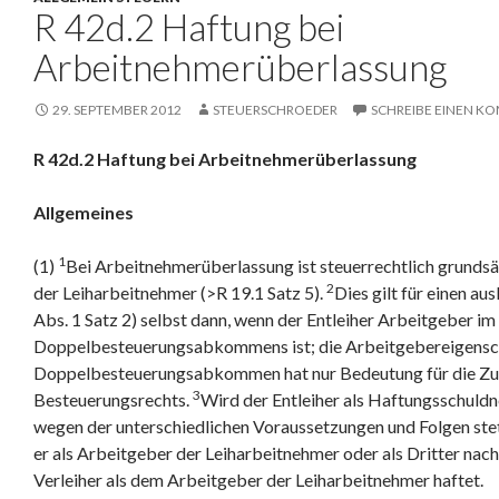
R 42d.2 Haftung bei
Arbeitnehmerüberlassung
29. SEPTEMBER 2012
STEUERSCHROEDER
SCHREIBE EINEN K
R 42d.2 Haftung bei Arbeitnehmerüberlassung
Allgemeines
1
(1)
Bei Arbeitnehmerüberlassung ist steuerrechtlich grundsä
2
der Leiharbeitnehmer (>R 19.1 Satz 5).
Dies gilt für einen au
Abs. 1 Satz 2) selbst dann, wenn der Entleiher Arbeitgeber im 
Doppelbesteuerungsabkommens ist; die Arbeitgebereigenscha
Doppelbesteuerungsabkommen hat nur Bedeutung für die Zu
3
Besteuerungsrechts.
Wird der Entleiher als Haftungsschuld
wegen der unterschiedlichen Voraussetzungen und Folgen ste
er als Arbeitgeber der Leiharbeitnehmer oder als Dritter na
Verleiher als dem Arbeitgeber der Leiharbeitnehmer haftet.