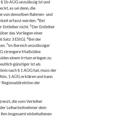
h § 1b AÜG unzulässig ist und
ckt, es sei denn, die
ie von denselben Rahmen- und
4
hkeit erfasst werden.
Bei
5
r Entleiher nicht.
Der Entleiher
r über das Vorliegen einer
6
6 Satz 3 EStG).
Bei der
7
gen.
Im Bereich unzulässiger
AÜG strengere Maßstäbe
ulden einem Irrtum erlegen zu
utlich günstiger ist als
ubnis nach § 1 AÜG hat, muss der
2 Abs. 1 AÜG erklären und kann
r Regionaldirektion der
renzt, die vom Verleiher
ie der Leiharbeitnehmer dem
on ihm insgesamt einbehaltenen