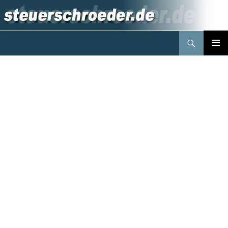
Suchen
Steuerberater Schröder Berlin
Springe
PRIMÄR
zum
MENÜ
Inhalt