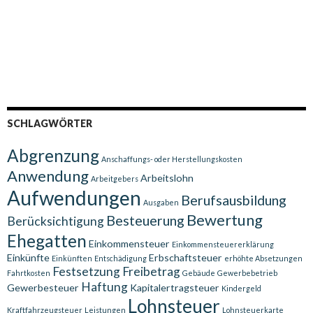
SCHLAGWÖRTER
Abgrenzung
Anschaffungs- oder Herstellungskosten
Anwendung
Arbeitslohn
Arbeitgebers
Aufwendungen
Berufsausbildung
Ausgaben
Bewertung
Besteuerung
Berücksichtigung
Ehegatten
Einkommensteuer
Einkommensteuererklärung
Einkünfte
Erbschaftsteuer
Einkünften
Entschädigung
erhöhte Absetzungen
Festsetzung
Freibetrag
Fahrtkosten
Gebäude
Gewerbebetrieb
Haftung
Gewerbesteuer
Kapitalertragsteuer
Kindergeld
Lohnsteuer
Kraftfahrzeugsteuer
Leistungen
Lohnsteuerkarte