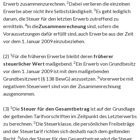
2
Erwerb zusammenzurechnen.
Dabei verlieren die einzelnen
3
Erwerbe aber nicht ihre Selbstständigkeit.
Es geht lediglich
darum, die Steuer für den letzten Erwerb zutreffend zu
4
ermitteln.
In die
Zusammenrechnung
sind, sofern die
Voraussetzungen dafür erfüllt sind, auch Erwerbe aus der Zeit
vor dem 1. Januar 2009 einzubeziehen.
1
(2)
Für die früheren Erwerbe bleibt deren
früherer
2
steuerlicher Wert
maßgebend.
Ein Erwerb von Grundbesitz
vor dem 1. Januar 2009 ist mit dem maßgebenden
3
Grundbesitzwert (§ 138 BewG) anzusetzen.
Vorerwerbe mit
negativem Steuerwert sind von der Zusammenrechnung
ausgenommen.
1
(3)
Die
Steuer für den Gesamtbetrag
ist auf der Grundlage
der geltenden Tarifvorschriften im Zeitpunkt des Letzterwerbs
2
zu berechnen.
Die Steuerklasse, die persönlichen Freibeträge
und der Steuertarif richten sich deshalb nach dem geltenden
3
Recht.
Von der Steuer für den Gesamtbetrag wird die Steuer