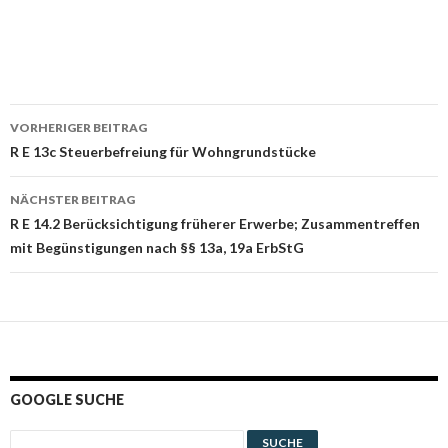
Beitrags-
VORHERIGER BEITRAG
Navigation
R E 13c Steuerbefreiung für Wohngrundstücke
NÄCHSTER BEITRAG
R E 14.2 Berücksichtigung früherer Erwerbe; Zusammentreffen
mit Begünstigungen nach §§ 13a, 19a ErbStG
GOOGLE SUCHE