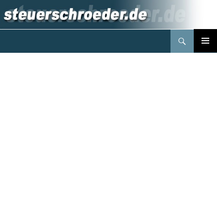
Suchen
Steuerberater Schröder Berlin
Springe
PRIMÄR
zum
MENÜ
Inhalt