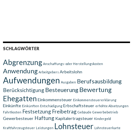
SCHLAGWÖRTER
Abgrenzung
Anschaffungs- oder Herstellungskosten
Anwendung
Arbeitslohn
Arbeitgebers
Aufwendungen
Berufsausbildung
Ausgaben
Bewertung
Besteuerung
Berücksichtigung
Ehegatten
Einkommensteuer
Einkommensteuererklärung
Einkünfte
Erbschaftsteuer
Einkünften
Entschädigung
erhöhte Absetzungen
Festsetzung
Freibetrag
Fahrtkosten
Gebäude
Gewerbebetrieb
Haftung
Gewerbesteuer
Kapitalertragsteuer
Kindergeld
Lohnsteuer
Kraftfahrzeugsteuer
Leistungen
Lohnsteuerkarte