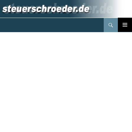
Suchen
Steuerberater Schröder Berlin
Springe
PRIMÄR
zum
MENÜ
Inhalt