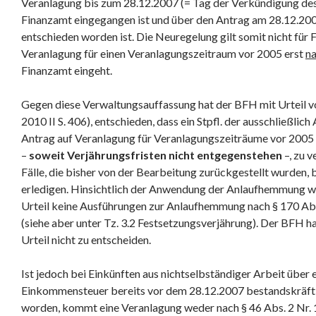
Veranlagung bis zum 28.12.2007 (= Tag der Verkündigung de
Finanzamt eingegangen ist und über den Antrag am 28.12.200
entschieden worden ist. Die Neuregelung gilt somit nicht für F
Veranlagung für einen Veranlagungszeitraum vor 2005 erst
n
Finanzamt eingeht.
Gegen diese Verwaltungsauffassung hat der BFH mit Urteil v
2010 II S. 406), entschieden, dass ein Stpfl. der ausschließlic
Antrag auf Veranlagung für Veranlagungszeiträume vor 2005 
–
soweit Verjährungsfristen nicht entgegenstehen
–, zu v
Fälle, die bisher von der Bearbeitung zurückgestellt wurden, b
erledigen. Hinsichtlich der Anwendung der Anlaufhemmung wei
Urteil keine Ausführungen zur Anlaufhemmung nach § 170 Abs.
(siehe aber unter Tz. 3.2 Festsetzungsverjährung). Der BFH hat
Urteil nicht zu entscheiden.
Ist jedoch bei Einkünften aus nichtselbständiger Arbeit über
Einkommensteuer bereits vor dem 28.12.2007 bestandskräfti
worden, kommt eine Veranlagung weder nach § 46 Abs. 2 Nr. 1 