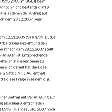
s JStG 2008 im BGBl) beim
7 noch nicht bestandskräftig
älle, in denen der Antrag auf
ach
dem 28.12.2007 beim
om 12.11.2009 (VI R 1/09, BStBl
h Arbeitslohn bezieht und den
erst nach dem 28.12.2007 stellt
eranlagen ist. Entsprechende
itte ich in diesem Sinne zu
se ich darauf hin, dass das
 2 Satz 1 Nr. 1 AO enthält
te diese Frage in seinem o. g.
 einen Antrag auf Veranlagung zur
g abschlägig entschieden
EStG i. d. F. des JStG 2007 noch