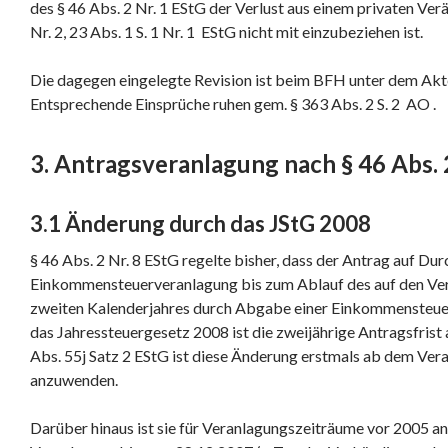
des § 46 Abs. 2 Nr. 1 EStG der Verlust aus einem privaten Verä
Nr. 2, 23 Abs. 1 S. 1 Nr. 1 EStG nicht mit einzubeziehen ist.
Die dagegen eingelegte Revision ist beim BFH unter dem Ak
Entsprechende Einsprüche ruhen gem. § 363 Abs. 2 S. 2 AO .
3. Antragsveranlagung nach § 46 Abs. 
3.1 Änderung durch das JStG 2008
§ 46 Abs. 2 Nr. 8 EStG regelte bisher, dass der Antrag auf Du
Einkommensteuerveranlagung bis zum Ablauf des auf den Ve
zweiten Kalenderjahres durch Abgabe einer Einkommensteuere
das Jahressteuergesetz 2008 ist die zweijährige Antragsfris
Abs. 55j Satz 2 EStG ist diese Änderung erstmals ab dem Ve
anzuwenden.
Darüber hinaus ist sie für Veranlagungszeiträume vor 2005 