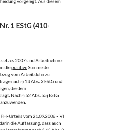
cheidung vorgelegt. Aus diesem
Nr. 1 EStG (410-
gesetzes 2007 sind Arbeitnehmer
n die
positive
Summe der
abzug vom Arbeitslohn zu
träge nach § 13 Abs. 3 EStG und
ngen, die dem
trägt. Nach § 52 Abs. 55j EStG
6 anzuwenden.
BFH-Urteils vom 21.09.2006 – VI
 darin die Auffassung, dass auch
ine Veranlagung nach § 46 Abs. 2