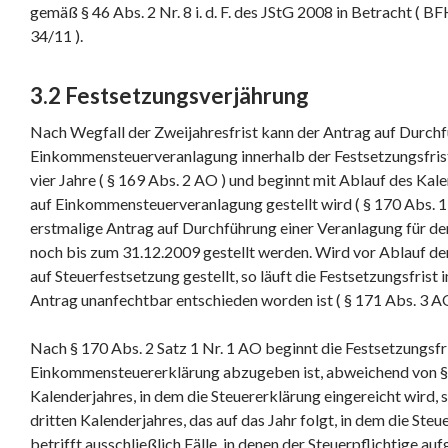
gemäß § 46 Abs. 2 Nr. 8 i. d. F. des JStG 2008 in Betracht ( 
34/11 ).
3.2 Festsetzungsverjährung
Nach Wegfall der Zweijahresfrist kann der Antrag auf Durchf
Einkommensteuerveranlagung innerhalb der Festsetzungsfrist
vier Jahre ( § 169 Abs. 2 AO ) und beginnt mit Ablauf des Kale
auf Einkommensteuerveranlagung gestellt wird ( § 170 Abs. 1 
erstmalige Antrag auf Durchführung einer Veranlagung für d
noch bis zum 31.12.2009 gestellt werden. Wird vor Ablauf der
auf Steuerfestsetzung gestellt, so läuft die Festsetzungsfrist
Antrag unanfechtbar entschieden worden ist ( § 171 Abs. 3 AO
Nach § 170 Abs. 2 Satz 1 Nr. 1 AO beginnt die Festsetzungsfris
Einkommensteuererklärung abzugeben ist, abweichend von § 
Kalenderjahres, in dem die Steuererklärung eingereicht wird, 
dritten Kalenderjahres, das auf das Jahr folgt, in dem die Ste
betrifft ausschließlich Fälle, in denen der Steuerpflichtige au