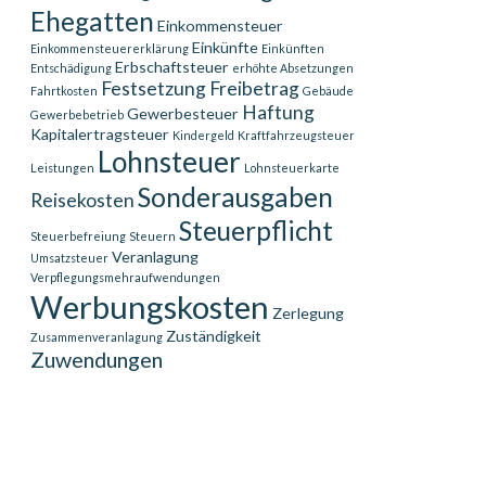
Ehegatten
Einkommensteuer
Einkünfte
Einkommensteuererklärung
Einkünften
Erbschaftsteuer
Entschädigung
erhöhte Absetzungen
Festsetzung
Freibetrag
Fahrtkosten
Gebäude
Haftung
Gewerbesteuer
Gewerbebetrieb
Kapitalertragsteuer
Kindergeld
Kraftfahrzeugsteuer
Lohnsteuer
Leistungen
Lohnsteuerkarte
Sonderausgaben
Reisekosten
Steuerpflicht
Steuerbefreiung
Steuern
Veranlagung
Umsatzsteuer
Verpflegungsmehraufwendungen
Werbungskosten
Zerlegung
Zuständigkeit
Zusammenveranlagung
Zuwendungen