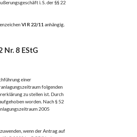
ußerungsgeschäft i. S. der §§ 22
tenzeichen
VI R 22/11
anhängig.
2 Nr. 8 EStG
rchführung einer
ranlagungszeitraum folgenden
rklärung zu stellen ist. Durch
t aufgehoben worden. Nach § 52
ranlagungszeitraum 2005
anzuwenden, wenn der Antrag auf