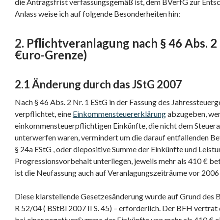
die Antragsfrist verfassungsgemäß ist, dem BVerfG zur Ents
Anlass weise ich auf folgende Besonderheiten hin:
2. Pflichtveranlagung nach § 46 Abs. 2 
€uro-Grenze)
2.1 Änderung durch das JStG 2007
Nach § 46 Abs. 2 Nr. 1 EStG in der Fassung des Jahressteuer
verpflichtet, eine
Einkommensteuererklärung
abzugeben, wen
einkommensteuerpflichtigen Einkünfte, die nicht dem Steuer
unterwerfen waren, vermindert um die darauf entfallenden Be
§ 24a EStG , oder die
positive
Summe der Einkünfte und Leistu
Progressionsvorbehalt unterliegen, jeweils mehr als 410 € be
ist die Neufassung auch auf Veranlagungszeiträume vor 200
Diese klarstellende Gesetzesänderung wurde auf Grund des 
R 52/04 ( BStBl 2007 II S. 45) – erforderlich. Der BFH vertrat
bei einer
negativen
Summe der Einkünfte von mehr als 410 € e