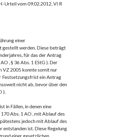
BFH-Urteil vom 09.02.2012, VI R
ührung einer
 gestellt werden. Diese beträgt
nderjahres, für das der Antrag
AO , § 36 Abs. 1 EStG ). Der
en VZ 2005 konnte somit nur
 Festsetzungsfrist ein Antrag
 insoweit nicht ab, bevor über den
 ).
t in Fällen, in denen eine
170 Abs. 1 AO , mit Ablauf des
spätestens jedoch mit Ablauf des
uer entstanden ist. Diese Regelung
fgrund einer gesetzlichen