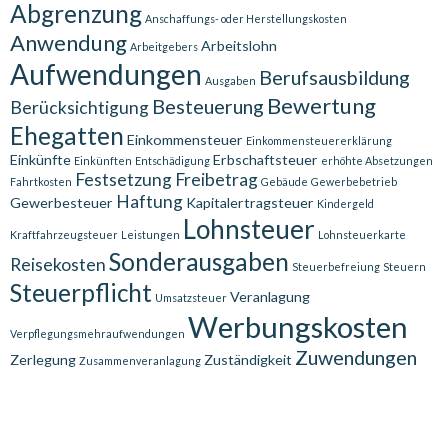
Abgrenzung
Anschaffungs- oder Herstellungskosten
Anwendung
Arbeitslohn
Arbeitgebers
Aufwendungen
Berufsausbildung
Ausgaben
Bewertung
Besteuerung
Berücksichtigung
Ehegatten
Einkommensteuer
Einkommensteuererklärung
Einkünfte
Erbschaftsteuer
Einkünften
Entschädigung
erhöhte Absetzungen
Festsetzung
Freibetrag
Fahrtkosten
Gebäude
Gewerbebetrieb
Haftung
Gewerbesteuer
Kapitalertragsteuer
Kindergeld
Lohnsteuer
Kraftfahrzeugsteuer
Leistungen
Lohnsteuerkarte
Sonderausgaben
Reisekosten
Steuerbefreiung
Steuern
Steuerpflicht
Veranlagung
Umsatzsteuer
Werbungskosten
Verpflegungsmehraufwendungen
Zuwendungen
Zerlegung
Zuständigkeit
Zusammenveranlagung