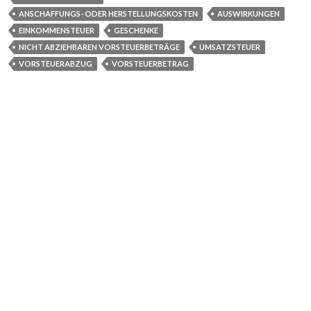
ANSCHAFFUNGS- ODER HERSTELLUNGSKOSTEN
AUSWIRKUNGEN
EINKOMMENSTEUER
GESCHENKE
NICHT ABZIEHBAREN VORSTEUERBETRÄGE
UMSATZSTEUER
VORSTEUERABZUG
VORSTEUERBETRAG