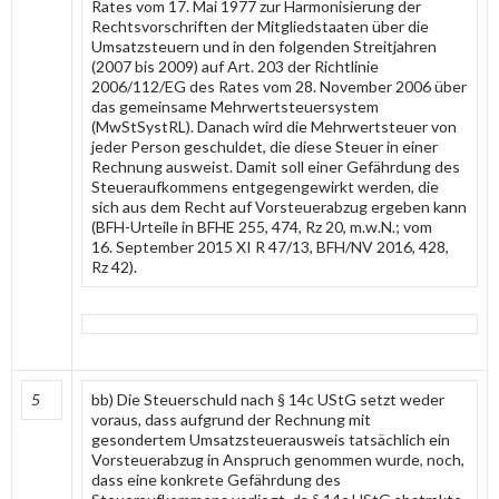
Rates vom 17. Mai 1977 zur Harmonisierung der
Rechtsvorschriften der Mitgliedstaaten über die
Umsatzsteuern und in den folgenden Streitjahren
(2007 bis 2009) auf Art. 203 der Richtlinie
2006/112/EG des Rates vom 28. November 2006 über
das gemeinsame Mehrwertsteuersystem
(MwStSystRL). Danach wird die Mehrwertsteuer von
jeder Person geschuldet, die diese Steuer in einer
Rechnung ausweist. Damit soll einer Gefährdung des
Steueraufkommens entgegengewirkt werden, die
sich aus dem Recht auf Vorsteuerabzug ergeben kann
(BFH-Urteile in BFHE 255, 474, Rz 20, m.w.N.; vom
16. September 2015 XI R 47/13, BFH/NV 2016, 428,
Rz 42).
5
bb) Die Steuerschuld nach § 14c UStG setzt weder
voraus, dass aufgrund der Rechnung mit
gesondertem Umsatzsteuerausweis tatsächlich ein
Vorsteuerabzug in Anspruch genommen wurde, noch,
dass eine konkrete Gefährdung des