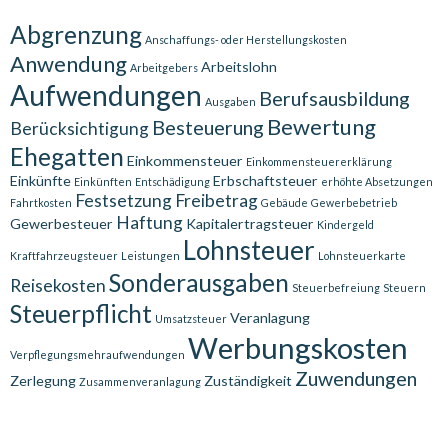
Abgrenzung
Anschaffungs- oder Herstellungskosten
Anwendung
Arbeitslohn
Arbeitgebers
Aufwendungen
Berufsausbildung
Ausgaben
Bewertung
Besteuerung
Berücksichtigung
Ehegatten
Einkommensteuer
Einkommensteuererklärung
Einkünfte
Erbschaftsteuer
Einkünften
Entschädigung
erhöhte Absetzungen
Festsetzung
Freibetrag
Fahrtkosten
Gebäude
Gewerbebetrieb
Haftung
Gewerbesteuer
Kapitalertragsteuer
Kindergeld
Lohnsteuer
Kraftfahrzeugsteuer
Leistungen
Lohnsteuerkarte
Sonderausgaben
Reisekosten
Steuerbefreiung
Steuern
Steuerpflicht
Veranlagung
Umsatzsteuer
Werbungskosten
Verpflegungsmehraufwendungen
Zuwendungen
Zerlegung
Zuständigkeit
Zusammenveranlagung