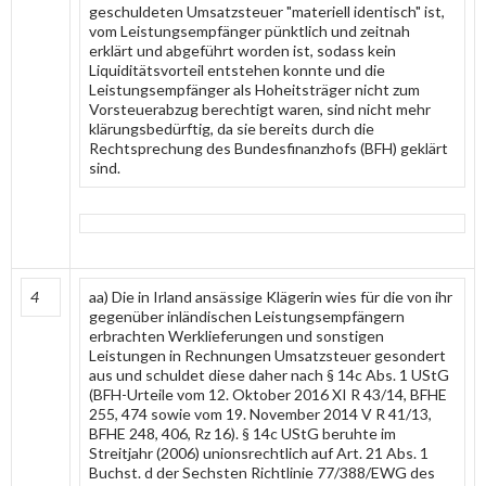
geschuldeten Umsatzsteuer "materiell identisch" ist,
vom Leistungsempfänger pünktlich und zeitnah
erklärt und abgeführt worden ist, sodass kein
Liquiditätsvorteil entstehen konnte und die
Leistungsempfänger als Hoheitsträger nicht zum
Vorsteuerabzug berechtigt waren, sind nicht mehr
klärungsbedürftig, da sie bereits durch die
Rechtsprechung des Bundesfinanzhofs (BFH) geklärt
sind.
4
aa) Die in Irland ansässige Klägerin wies für die von ihr
gegenüber inländischen Leistungsempfängern
erbrachten Werklieferungen und sonstigen
Leistungen in Rechnungen Umsatzsteuer gesondert
aus und schuldet diese daher nach § 14c Abs. 1 UStG
(BFH-Urteile vom 12. Oktober 2016 XI R 43/14, BFHE
255, 474 sowie vom 19. November 2014 V R 41/13,
BFHE 248, 406, Rz 16). § 14c UStG beruhte im
Streitjahr (2006) unionsrechtlich auf Art. 21 Abs. 1
Buchst. d der Sechsten Richtlinie 77/388/EWG des