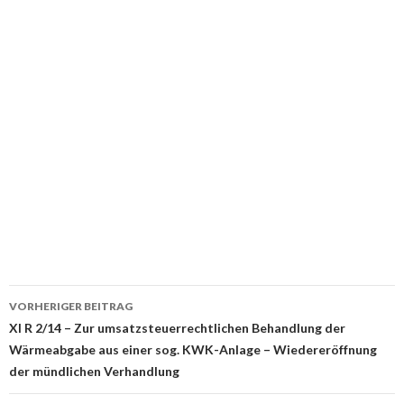
Beitrags-
VORHERIGER BEITRAG
Navigation
XI R 2/14 – Zur umsatzsteuerrechtlichen Behandlung der
Wärmeabgabe aus einer sog. KWK-Anlage – Wiedereröffnung
der mündlichen Verhandlung