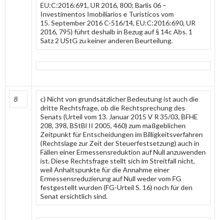
EU:C:2016:691, UR 2016, 800; Barlis 06 –
Investimentos Imobiliarios e Turisticos vom
15. September 2016 C-516/14, EU:C:2016:690, UR
2016, 795) führt deshalb in Bezug auf § 14c Abs. 1
Satz 2 UStG zu keiner anderen Beurteilung.
8
c) Nicht von grundsätzlicher Bedeutung ist auch die
dritte Rechtsfrage, ob die Rechtsprechung des
Senats (Urteil vom 13. Januar 2015 V R 35/03, BFHE
208, 398, BStBl II 2005, 460) zum maßgeblichen
Zeitpunkt für Entscheidungen im Billigkeitsverfahren
(Rechtslage zur Zeit der Steuerfestsetzung) auch in
Fällen einer Ermessensreduktion auf Null anzuwenden
ist. Diese Rechtsfrage stellt sich im Streitfall nicht,
weil Anhaltspunkte für die Annahme einer
Ermessensreduzierung auf Null weder vom FG
festgestellt wurden (FG-Urteil S. 16) noch für den
Senat ersichtlich sind.