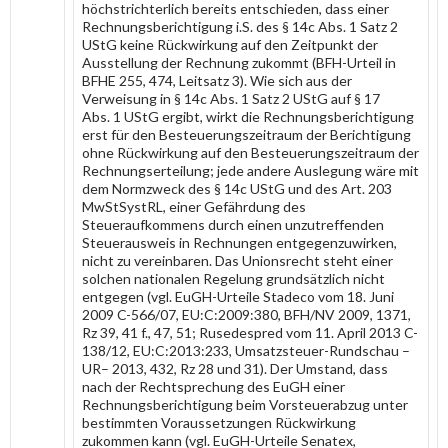
höchstrichterlich bereits entschieden, dass einer
Rechnungsberichtigung i.S. des § 14c Abs. 1 Satz 2
UStG keine Rückwirkung auf den Zeitpunkt der
Ausstellung der Rechnung zukommt (BFH-Urteil in
BFHE 255, 474, Leitsatz 3). Wie sich aus der
Verweisung in § 14c Abs. 1 Satz 2 UStG auf § 17
Abs. 1 UStG ergibt, wirkt die Rechnungsberichtigung
erst für den Besteuerungszeitraum der Berichtigung
ohne Rückwirkung auf den Besteuerungszeitraum der
Rechnungserteilung; jede andere Auslegung wäre mit
dem Normzweck des § 14c UStG und des Art. 203
MwStSystRL, einer Gefährdung des
Steueraufkommens durch einen unzutreffenden
Steuerausweis in Rechnungen entgegenzuwirken,
nicht zu vereinbaren. Das Unionsrecht steht einer
solchen nationalen Regelung grundsätzlich nicht
entgegen (vgl. EuGH-Urteile Stadeco vom 18. Juni
2009 C-566/07, EU:C:2009:380, BFH/NV 2009, 1371,
Rz 39, 41 f., 47, 51; Rusedespred vom 11. April 2013 C-
138/12, EU:C:2013:233, Umsatzsteuer-Rundschau –
UR– 2013, 432, Rz 28 und 31). Der Umstand, dass
nach der Rechtsprechung des EuGH einer
Rechnungsberichtigung beim Vorsteuerabzug unter
bestimmten Voraussetzungen Rückwirkung
zukommen kann (vgl. EuGH-Urteile Senatex,