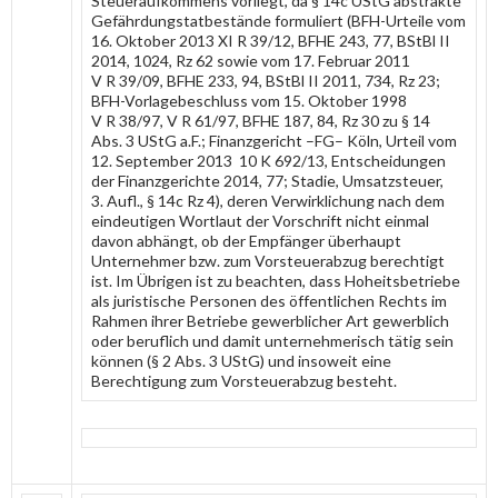
Steueraufkommens vorliegt, da § 14c UStG abstrakte
Gefährdungstatbestände formuliert (BFH-Urteile vom
16. Oktober 2013 XI R 39/12, BFHE 243, 77, BStBl II
2014, 1024, Rz 62 sowie vom 17. Februar 2011
V R 39/09, BFHE 233, 94, BStBl II 2011, 734, Rz 23;
BFH-Vorlagebeschluss vom 15. Oktober 1998
V R 38/97, V R 61/97, BFHE 187, 84, Rz 30 zu § 14
Abs. 3 UStG a.F.; Finanzgericht –FG– Köln, Urteil vom
12. September 2013 10 K 692/13, Entscheidungen
der Finanzgerichte 2014, 77; Stadie, Umsatzsteuer,
3. Aufl., § 14c Rz 4), deren Verwirklichung nach dem
eindeutigen Wortlaut der Vorschrift nicht einmal
davon abhängt, ob der Empfänger überhaupt
Unternehmer bzw. zum Vorsteuerabzug berechtigt
ist. Im Übrigen ist zu beachten, dass Hoheitsbetriebe
als juristische Personen des öffentlichen Rechts im
Rahmen ihrer Betriebe gewerblicher Art gewerblich
oder beruflich und damit unternehmerisch tätig sein
können (§ 2 Abs. 3 UStG) und insoweit eine
Berechtigung zum Vorsteuerabzug besteht.