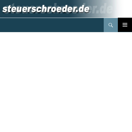
Suchen
Steuerberater Schröder Berlin
Springe
PRIMÄR
zum
MENÜ
Inhalt