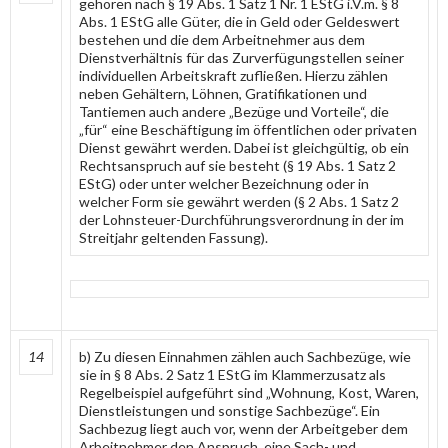
gehören nach § 19 Abs. 1 Satz 1 Nr. 1 EStG i.V.m. § 8
Abs. 1 EStG alle Güter, die in Geld oder Geldeswert
bestehen und die dem Arbeitnehmer aus dem
Dienstverhältnis für das Zurverfügungstellen seiner
individuellen Arbeitskraft zufließen. Hierzu zählen
neben Gehältern, Löhnen, Gratifikationen und
Tantiemen auch andere „Bezüge und Vorteile“, die
„für“ eine Beschäftigung im öffentlichen oder privaten
Dienst gewährt werden. Dabei ist gleichgültig, ob ein
Rechtsanspruch auf sie besteht (§ 19 Abs. 1 Satz 2
EStG) oder unter welcher Bezeichnung oder in
welcher Form sie gewährt werden (§ 2 Abs. 1 Satz 2
der Lohnsteuer-Durchführungsverordnung in der im
Streitjahr geltenden Fassung).
14
b) Zu diesen Einnahmen zählen auch Sachbezüge, wie
sie in § 8 Abs. 2 Satz 1 EStG im Klammerzusatz als
Regelbeispiel aufgeführt sind „Wohnung, Kost, Waren,
Dienstleistungen und sonstige Sachbezüge“. Ein
Sachbezug liegt auch vor, wenn der Arbeitgeber dem
Arbeitnehmer den Anspruch, eine Sach- und