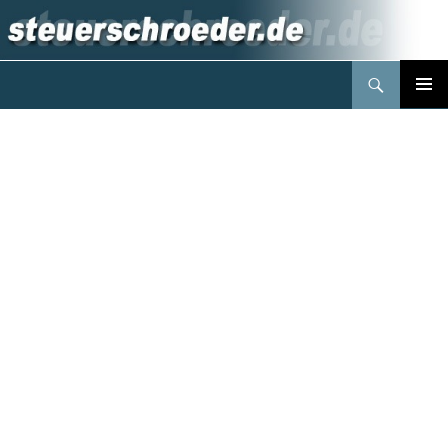
Suchen
Steuerberater Schröder Berlin
Springe
PRIMÄR
zum
MENÜ
Inhalt