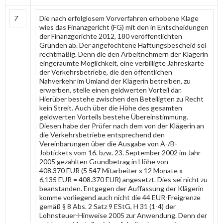
7
Die nach erfolglosem Vorverfahren erhobene Klage
wies das Finanzgericht (FG) mit den in Entscheidungen
der Finanzgerichte 2012, 180 veröffentlichten
Gründen ab. Der angefochtene Haftungsbescheid sei
rechtmäßig. Denn die den Arbeitnehmern der Klägerin
eingeräumte Möglichkeit, eine verbilligte Jahreskarte
der Verkehrsbetriebe, die den öffentlichen
Nahverkehr im Umland der Klägerin betreiben, zu
erwerben, stelle einen geldwerten Vorteil dar.
Hierüber bestehe zwischen den Beteiligten zu Recht
kein Streit. Auch über die Höhe des gesamten
geldwerten Vorteils bestehe Übereinstimmung.
Diesen habe der Prüfer nach dem von der Klägerin an
die Verkehrsbetriebe entsprechend den
Vereinbarungen über die Ausgabe von A-/B-
Jobtickets vom 16. bzw. 23. September 2002 im Jahr
2005 gezahlten Grundbetrag in Höhe von
408.370 EUR (5 547 Mitarbeiter x 12 Monate x
6,135 EUR = 408.370 EUR) angesetzt. Dies sei nicht zu
beanstanden. Entgegen der Auffassung der Klägerin
komme vorliegend auch nicht die 44 EUR-Freigrenze
gemäß § 8 Abs. 2 Satz 9 EStG, H 31 (1-4) der
Lohnsteuer-Hinweise 2005 zur Anwendung. Denn der