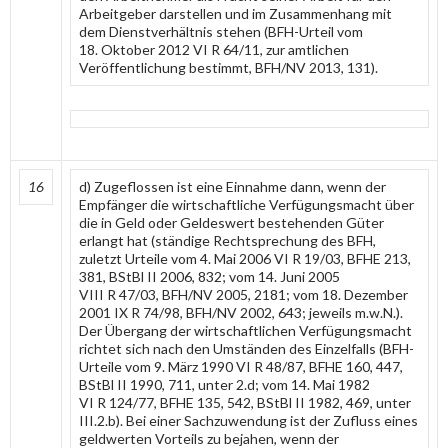
Arbeitgeber darstellen und im Zusammenhang mit
dem Dienstverhältnis stehen (BFH-Urteil vom
18. Oktober 2012 VI R 64/11, zur amtlichen
Veröffentlichung bestimmt, BFH/NV 2013, 131).
16
d) Zugeflossen ist eine Einnahme dann, wenn der
Empfänger die wirtschaftliche Verfügungsmacht über
die in Geld oder Geldeswert bestehenden Güter
erlangt hat (ständige Rechtsprechung des BFH,
zuletzt Urteile vom 4. Mai 2006 VI R 19/03, BFHE 213,
381, BStBl II 2006, 832; vom 14. Juni 2005
VIII R 47/03, BFH/NV 2005, 2181; vom 18. Dezember
2001 IX R 74/98, BFH/NV 2002, 643; jeweils m.w.N.).
Der Übergang der wirtschaftlichen Verfügungsmacht
richtet sich nach den Umständen des Einzelfalls (BFH-
Urteile vom 9. März 1990 VI R 48/87, BFHE 160, 447,
BStBl II 1990, 711, unter 2.d; vom 14. Mai 1982
VI R 124/77, BFHE 135, 542, BStBl II 1982, 469, unter
III.2.b). Bei einer Sachzuwendung ist der Zufluss eines
geldwerten Vorteils zu bejahen, wenn der