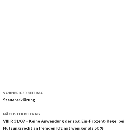
Beitrags-
VORHERIGER BEITRAG
Navigation
Steuererklärung
NÄCHSTER BEITRAG
VIII R 31/09 – Keine Anwendung der sog. Ein-Prozent-Regel bei
Nutzungsrecht an fremden Kfz mit weniger als 50 %