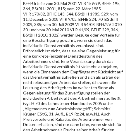
BFH-Urteile vom 30. Mai 2001 VI R 159/99, BFHE 195,
364, BStBl II 2001, 815; vom 22. März 1985
VI R 170/82, BFHE 143, 544, BStBl II 1985, 529; vom
11. Dezember 2008 VI R 9/05, BFHE 224, 70, BStBl II
2009, 385; vom 30. Juli 2009 VI R 54/08, BFH/NV 2010,
30, und vom 20. Mai 2010 VI R 41/09, BFHE 229, 346,
BStBl II 2010, 1022) werden Bezüge oder Vorteile für
eine Beschäftigung gewährt, wenn sie durch das
individuelle Dienstverhältnis veranlasst sind.
Erforderlich ist nicht, dass sie eine Gegenleistung für
eine konkrete (einzelne) Dienstleistung des
Arbeitnehmers sind. Eine Veranlassung durch das
individuelle Dienstverhältnis ist vielmehr zu bejahen,
wenn die Einnahmen dem Empfänger mit Rücksicht auf
das Dienstverhältnis zufließen und sich als Ertrag der
nichtselbständigen Arbeit darstellen, d.h. wenn die
Leistung des Arbeitgebers im weitesten Sinne als
Gegenleistung für das Zurverfügungstellen der
individuellen Arbeitskraft des Arbeitnehmers zufließt
(vgl. H 70 des Lohnsteuer-Handbuchs 2005 unter
„Allgemeines zum Arbeitslohnbegriff“; Schmidt/
Krüger, EStG, 31. Aufl., § 19 Rz 24, m.w.N.). Auch
Preisvorteile und Rabatte, die Arbeitnehmer von
Dritten erhalten, sind nur dann Lohn, wenn sie sich für
den Arbeitnehmer als Frucht seiner Arbeit für den