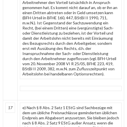
Arbeitnehmer den Vorteil tatsächlich in Anspruch
genommen hat. Es kommt nicht darauf an, ob er ihn an
einen Dritten abtreten oder in Geld umsetzen kann
(BFH-Urteil in BFHE 160, 447, BStBl II 1990, 711,
m.w.N.). Ist Gegenstand der Sachzuwendung ein
Recht, (bei einem Dritten) eine (vergünstigte) Sach-
oder Dienstleistung zu beziehen, ist der Vorteil und
damit der Arbeitslohn nicht bereits mit Einräumung
des Bezugsrechts durch den Arbeitgeber, sondern
erst mit Ausübung des Rechts, d.h. der
Inanspruchnahme der Sach- oder Dienstleistung
durch den Arbeitnehmer zugeflossen (vgl. BFH-Urteil
vom 20. November 2008 VI R 25/05, BFHE 223, 419,
BStBl II 2009, 382, m.w.N. zum Zuflusszeitpunkt von
Arbeitslohn bei handelbaren Optionsrechten).
17
e) Nach § 8 Abs. 2 Satz 1 EStG sind Sachbezüge mit
dem um übliche Preisnachlässe geminderten üblichen
Endpreis am Abgabeort anzusetzen. Sie bleiben jedoch
nach § 8 Abs. 2 Satz 9 EStG außer Ansatz, wenn die