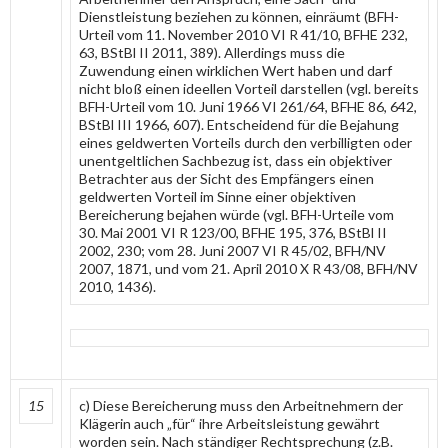
Dienstleistung beziehen zu können, einräumt (BFH-
Urteil vom 11. November 2010 VI R 41/10, BFHE 232,
63, BStBl II 2011, 389). Allerdings muss die
Zuwendung einen wirklichen Wert haben und darf
nicht bloß einen ideellen Vorteil darstellen (vgl. bereits
BFH-Urteil vom 10. Juni 1966 VI 261/64, BFHE 86, 642,
BStBl III 1966, 607). Entscheidend für die Bejahung
eines geldwerten Vorteils durch den verbilligten oder
unentgeltlichen Sachbezug ist, dass ein objektiver
Betrachter aus der Sicht des Empfängers einen
geldwerten Vorteil im Sinne einer objektiven
Bereicherung bejahen würde (vgl. BFH-Urteile vom
30. Mai 2001 VI R 123/00, BFHE 195, 376, BStBl II
2002, 230; vom 28. Juni 2007 VI R 45/02, BFH/NV
2007, 1871, und vom 21. April 2010 X R 43/08, BFH/NV
2010, 1436).
15
c) Diese Bereicherung muss den Arbeitnehmern der
Klägerin auch „für“ ihre Arbeitsleistung gewährt
worden sein. Nach ständiger Rechtsprechung (z.B.