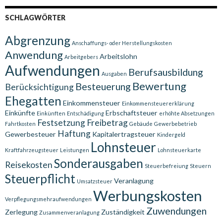
SCHLAGWÖRTER
Abgrenzung
Anschaffungs- oder Herstellungskosten
Anwendung
Arbeitslohn
Arbeitgebers
Aufwendungen
Berufsausbildung
Ausgaben
Bewertung
Besteuerung
Berücksichtigung
Ehegatten
Einkommensteuer
Einkommensteuererklärung
Einkünfte
Erbschaftsteuer
Einkünften
Entschädigung
erhöhte Absetzungen
Festsetzung
Freibetrag
Fahrtkosten
Gebäude
Gewerbebetrieb
Haftung
Gewerbesteuer
Kapitalertragsteuer
Kindergeld
Lohnsteuer
Kraftfahrzeugsteuer
Leistungen
Lohnsteuerkarte
Sonderausgaben
Reisekosten
Steuerbefreiung
Steuern
Steuerpflicht
Veranlagung
Umsatzsteuer
Werbungskosten
Verpflegungsmehraufwendungen
Zuwendungen
Zerlegung
Zuständigkeit
Zusammenveranlagung