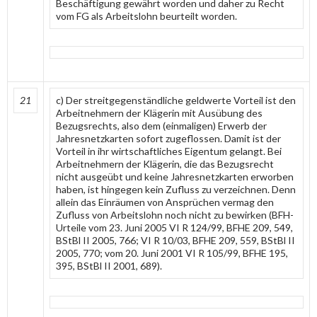
Beschäftigung gewährt worden und daher zu Recht
vom FG als Arbeitslohn beurteilt worden.
21
c) Der streitgegenständliche geldwerte Vorteil ist den
Arbeitnehmern der Klägerin mit Ausübung des
Bezugsrechts, also dem (einmaligen) Erwerb der
Jahresnetzkarten sofort zugeflossen. Damit ist der
Vorteil in ihr wirtschaftliches Eigentum gelangt. Bei
Arbeitnehmern der Klägerin, die das Bezugsrecht
nicht ausgeübt und keine Jahresnetzkarten erworben
haben, ist hingegen kein Zufluss zu verzeichnen. Denn
allein das Einräumen von Ansprüchen vermag den
Zufluss von Arbeitslohn noch nicht zu bewirken (BFH-
Urteile vom 23. Juni 2005 VI R 124/99, BFHE 209, 549,
BStBl II 2005, 766; VI R 10/03, BFHE 209, 559, BStBl II
2005, 770; vom 20. Juni 2001 VI R 105/99, BFHE 195,
395, BStBl II 2001, 689).