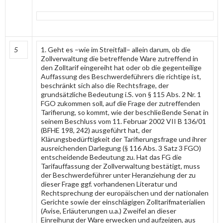
5
1. Geht es –wie im Streitfall– allein darum, ob die
Zollverwaltung die betreffende Ware zutreffend in
den Zolltarif eingereiht hat oder ob die gegenteilige
Auffassung des Beschwerdeführers die richtige ist,
beschränkt sich also die Rechtsfrage, der
grundsätzliche Bedeutung i.S. von § 115 Abs. 2 Nr. 1
FGO zukommen soll, auf die Frage der zutreffenden
Tarifierung, so kommt, wie der beschließende Senat in
seinem Beschluss vom 11. Februar 2002 VII B 136/01
(BFHE 198, 242) ausgeführt hat, der
Klärungsbedürftigkeit der Tarifierungsfrage und ihrer
ausreichenden Darlegung (§ 116 Abs. 3 Satz 3 FGO)
entscheidende Bedeutung zu. Hat das FG die
Tarifauffassung der Zollverwaltung bestätigt, muss
der Beschwerdeführer unter Heranziehung der zu
dieser Frage ggf. vorhandenen Literatur und
Rechtsprechung der europäischen und der nationalen
Gerichte sowie der einschlägigen Zolltarifmaterialien
(Avise, Erläuterungen u.a.) Zweifel an dieser
Einreihung der Ware erwecken und aufzeigen, aus