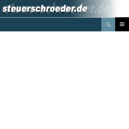
Suchen
Steuerberater Schröder Berlin
Springe
PRIMÄR
zum
MENÜ
Inhalt