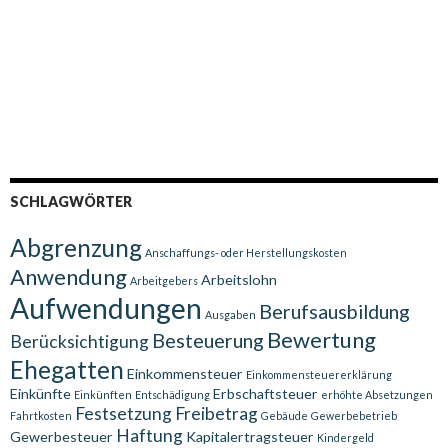
SCHLAGWÖRTER
Abgrenzung
Anschaffungs- oder Herstellungskosten
Anwendung
Arbeitslohn
Arbeitgebers
Aufwendungen
Berufsausbildung
Ausgaben
Bewertung
Besteuerung
Berücksichtigung
Ehegatten
Einkommensteuer
Einkommensteuererklärung
Einkünfte
Erbschaftsteuer
Einkünften
Entschädigung
erhöhte Absetzungen
Festsetzung
Freibetrag
Fahrtkosten
Gebäude
Gewerbebetrieb
Haftung
Gewerbesteuer
Kapitalertragsteuer
Kindergeld