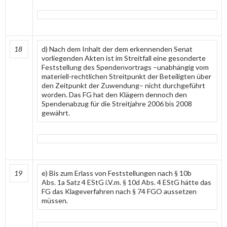
18
d) Nach dem Inhalt der dem erkennenden Senat
vorliegenden Akten ist im Streitfall eine gesonderte
Feststellung des Spendenvortrags –unabhängig vom
materiell-rechtlichen Streitpunkt der Beteiligten über
den Zeitpunkt der Zuwendung– nicht durchgeführt
worden. Das FG hat den Klägern dennoch den
Spendenabzug für die Streitjahre 2006 bis 2008
gewährt.
19
e) Bis zum Erlass von Feststellungen nach § 10b
Abs. 1a Satz 4 EStG i.V.m. § 10d Abs. 4 EStG hätte das
FG das Klageverfahren nach § 74 FGO aussetzen
müssen.