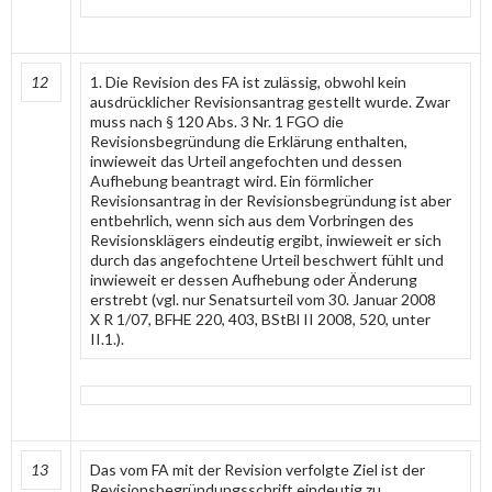
12
1. Die Revision des FA ist zulässig, obwohl kein
ausdrücklicher Revisionsantrag gestellt wurde. Zwar
muss nach § 120 Abs. 3 Nr. 1 FGO die
Revisionsbegründung die Erklärung enthalten,
inwieweit das Urteil angefochten und dessen
Aufhebung beantragt wird. Ein förmlicher
Revisionsantrag in der Revisionsbegründung ist aber
entbehrlich, wenn sich aus dem Vorbringen des
Revisionsklägers eindeutig ergibt, inwieweit er sich
durch das angefochtene Urteil beschwert fühlt und
inwieweit er dessen Aufhebung oder Änderung
erstrebt (vgl. nur Senatsurteil vom 30. Januar 2008
X R 1/07, BFHE 220, 403, BStBl II 2008, 520, unter
II.1.).
13
Das vom FA mit der Revision verfolgte Ziel ist der
Revisionsbegründungsschrift eindeutig zu