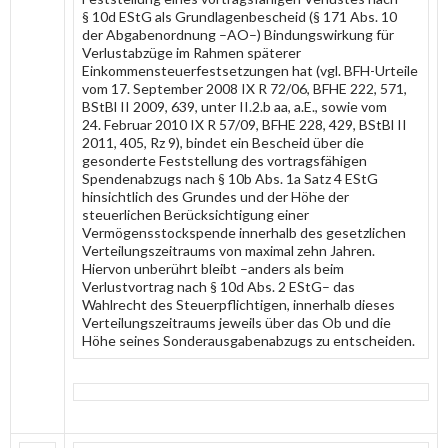
§ 10d EStG als Grundlagenbescheid (§ 171 Abs. 10
der Abgabenordnung –AO–) Bindungswirkung für
Verlustabzüge im Rahmen späterer
Einkommensteuerfestsetzungen hat (vgl. BFH-Urteile
vom 17. September 2008 IX R 72/06, BFHE 222, 571,
BStBl II 2009, 639, unter II.2.b aa, a.E., sowie vom
24. Februar 2010 IX R 57/09, BFHE 228, 429, BStBl II
2011, 405, Rz 9), bindet ein Bescheid über die
gesonderte Feststellung des vortragsfähigen
Spendenabzugs nach § 10b Abs. 1a Satz 4 EStG
hinsichtlich des Grundes und der Höhe der
steuerlichen Berücksichtigung einer
Vermögensstockspende innerhalb des gesetzlichen
Verteilungszeitraums von maximal zehn Jahren.
Hiervon unberührt bleibt –anders als beim
Verlustvortrag nach § 10d Abs. 2 EStG– das
Wahlrecht des Steuerpflichtigen, innerhalb dieses
Verteilungszeitraums jeweils über das Ob und die
Höhe seines Sonderausgabenabzugs zu entscheiden.