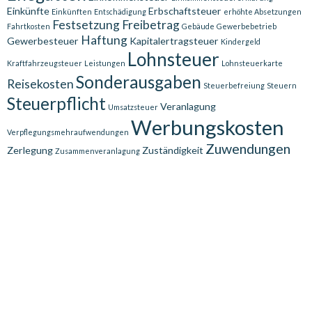
Einkünfte
Erbschaftsteuer
Einkünften
Entschädigung
erhöhte Absetzungen
Festsetzung
Freibetrag
Fahrtkosten
Gebäude
Gewerbebetrieb
Haftung
Gewerbesteuer
Kapitalertragsteuer
Kindergeld
Lohnsteuer
Kraftfahrzeugsteuer
Leistungen
Lohnsteuerkarte
Sonderausgaben
Reisekosten
Steuerbefreiung
Steuern
Steuerpflicht
Veranlagung
Umsatzsteuer
Werbungskosten
Verpflegungsmehraufwendungen
Zuwendungen
Zerlegung
Zuständigkeit
Zusammenveranlagung