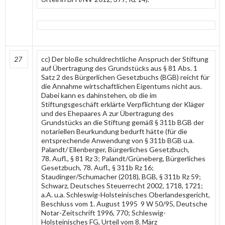
27
cc) Der bloße schuldrechtliche Anspruch der Stiftung
auf Übertragung des Grundstücks aus § 81 Abs. 1
Satz 2 des Bürgerlichen Gesetzbuchs (BGB) reicht für
die Annahme wirtschaftlichen Eigentums nicht aus.
Dabei kann es dahinstehen, ob die im
Stiftungsgeschäft erklärte Verpflichtung der Kläger
und des Ehepaares A zur Übertragung des
Grundstücks an die Stiftung gemäß § 311b BGB der
notariellen Beurkundung bedurft hätte (für die
entsprechende Anwendung von § 311b BGB u.a.
Palandt/ Ellenberger, Bürgerliches Gesetzbuch,
78. Aufl., § 81 Rz 3; Palandt/Grüneberg, Bürgerliches
Gesetzbuch, 78. Aufl., § 311b Rz 16;
Staudinger/Schumacher (2018), BGB, § 311b Rz 59;
Schwarz, Deutsches Steuerrecht 2002, 1718, 1721;
a.A. u.a. Schleswig-Holsteinisches Oberlandesgericht,
Beschluss vom 1. August 1995 9 W 50/95, Deutsche
Notar-Zeitschrift 1996, 770; Schleswig-
Holsteinisches FG, Urteil vom 8. März