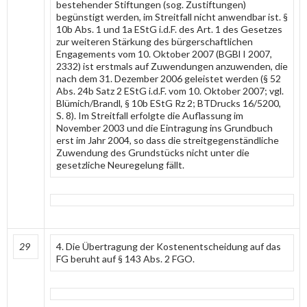
bestehender Stiftungen (sog. Zustiftungen)
begünstigt werden, im Streitfall nicht anwendbar ist. §
10b Abs. 1 und 1a EStG i.d.F. des Art. 1 des Gesetzes
zur weiteren Stärkung des bürgerschaftlichen
Engagements vom 10. Oktober 2007 (BGBl I 2007,
2332) ist erstmals auf Zuwendungen anzuwenden, die
nach dem 31. Dezember 2006 geleistet werden (§ 52
Abs. 24b Satz 2 EStG i.d.F. vom 10. Oktober 2007; vgl.
Blümich/Brandl, § 10b EStG Rz 2; BTDrucks 16/5200,
S. 8). Im Streitfall erfolgte die Auflassung im
November 2003 und die Eintragung ins Grundbuch
erst im Jahr 2004, so dass die streitgegenständliche
Zuwendung des Grundstücks nicht unter die
gesetzliche Neuregelung fällt.
29
4. Die Übertragung der Kostenentscheidung auf das
FG beruht auf § 143 Abs. 2 FGO.