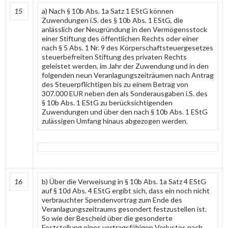
15
a) Nach § 10b Abs. 1a Satz 1 EStG können
Zuwendungen i.S. des § 10b Abs. 1 EStG, die
anlässlich der Neugründung in den Vermögensstock
einer Stiftung des öffentlichen Rechts oder einer
nach § 5 Abs. 1 Nr. 9 des Körperschaftsteuergesetzes
steuerbefreiten Stiftung des privaten Rechts
geleistet werden, im Jahr der Zuwendung und in den
folgenden neun Veranlagungszeiträumen nach Antrag
des Steuerpflichtigen bis zu einem Betrag von
307.000 EUR neben den als Sonderausgaben i.S. des
§ 10b Abs. 1 EStG zu berücksichtigenden
Zuwendungen und über den nach § 10b Abs. 1 EStG
zulässigen Umfang hinaus abgezogen werden.
16
b) Über die Verweisung in § 10b Abs. 1a Satz 4 EStG
auf § 10d Abs. 4 EStG ergibt sich, dass ein noch nicht
verbrauchter Spendenvortrag zum Ende des
Veranlagungszeitraums gesondert festzustellen ist.
So wie der Bescheid über die gesonderte
Feststellung eines vortragsfähigen Verlustes nach