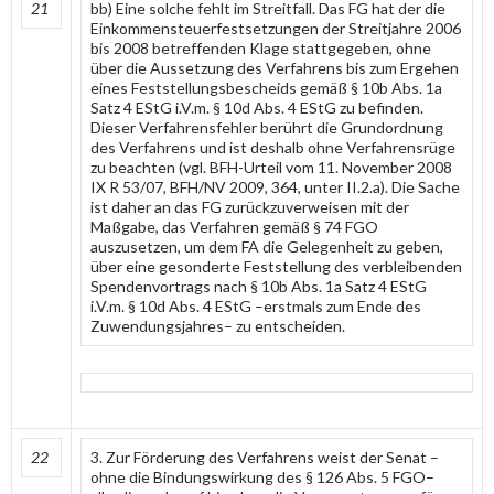
21
bb) Eine solche fehlt im Streitfall. Das FG hat der die
Einkommensteuerfestsetzungen der Streitjahre 2006
bis 2008 betreffenden Klage stattgegeben, ohne
über die Aussetzung des Verfahrens bis zum Ergehen
eines Feststellungsbescheids gemäß § 10b Abs. 1a
Satz 4 EStG i.V.m. § 10d Abs. 4 EStG zu befinden.
Dieser Verfahrensfehler berührt die Grundordnung
des Verfahrens und ist deshalb ohne Verfahrensrüge
zu beachten (vgl. BFH-Urteil vom 11. November 2008
IX R 53/07, BFH/NV 2009, 364, unter II.2.a). Die Sache
ist daher an das FG zurückzuverweisen mit der
Maßgabe, das Verfahren gemäß § 74 FGO
auszusetzen, um dem FA die Gelegenheit zu geben,
über eine gesonderte Feststellung des verbleibenden
Spendenvortrags nach § 10b Abs. 1a Satz 4 EStG
i.V.m. § 10d Abs. 4 EStG –erstmals zum Ende des
Zuwendungsjahres– zu entscheiden.
22
3. Zur Förderung des Verfahrens weist der Senat –
ohne die Bindungswirkung des § 126 Abs. 5 FGO–