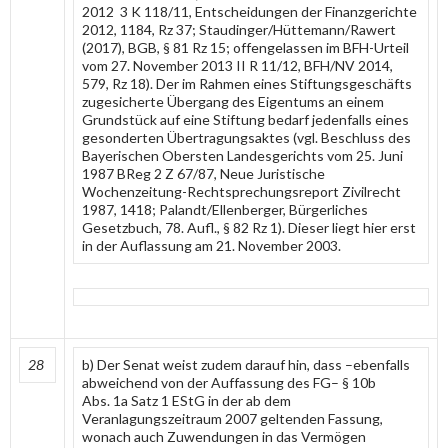
2012 3 K 118/11, Entscheidungen der Finanzgerichte
2012, 1184, Rz 37; Staudinger/Hüttemann/Rawert
(2017), BGB, § 81 Rz 15; offengelassen im BFH-Urteil
vom 27. November 2013 II R 11/12, BFH/NV 2014,
579, Rz 18). Der im Rahmen eines Stiftungsgeschäfts
zugesicherte Übergang des Eigentums an einem
Grundstück auf eine Stiftung bedarf jedenfalls eines
gesonderten Übertragungsaktes (vgl. Beschluss des
Bayerischen Obersten Landesgerichts vom 25. Juni
1987 BReg 2 Z 67/87, Neue Juristische
Wochenzeitung-Rechtsprechungsreport Zivilrecht
1987, 1418; Palandt/Ellenberger, Bürgerliches
Gesetzbuch, 78. Aufl., § 82 Rz 1). Dieser liegt hier erst
in der Auflassung am 21. November 2003.
28
b) Der Senat weist zudem darauf hin, dass –ebenfalls
abweichend von der Auffassung des FG– § 10b
Abs. 1a Satz 1 EStG in der ab dem
Veranlagungszeitraum 2007 geltenden Fassung,
wonach auch Zuwendungen in das Vermögen