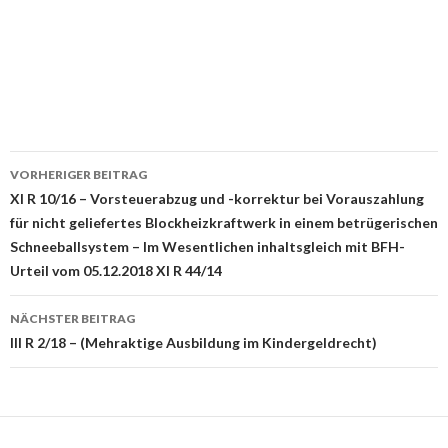
Beitrags-
VORHERIGER BEITRAG
Navigation
XI R 10/16 – Vorsteuerabzug und -korrektur bei Vorauszahlung
für nicht geliefertes Blockheizkraftwerk in einem betrügerischen
Schneeballsystem – Im Wesentlichen inhaltsgleich mit BFH-
Urteil vom 05.12.2018 XI R 44/14
NÄCHSTER BEITRAG
III R 2/18 – (Mehraktige Ausbildung im Kindergeldrecht)