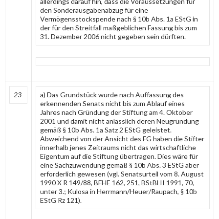
allerdings darauf hin, dass die Voraussetzungen für
den Sonderausgabenabzug für eine
Vermögensstockspende nach § 10b Abs. 1a EStG in
der für den Streitfall maßgeblichen Fassung bis zum
31. Dezember 2006 nicht gegeben sein dürften.
23
a) Das Grundstück wurde nach Auffassung des
erkennenden Senats nicht bis zum Ablauf eines
Jahres nach Gründung der Stiftung am 4. Oktober
2001 und damit nicht anlässlich deren Neugründung
gemäß § 10b Abs. 1a Satz 2 EStG geleistet.
Abweichend von der Ansicht des FG haben die Stifter
innerhalb jenes Zeitraums nicht das wirtschaftliche
Eigentum auf die Stiftung übertragen. Dies wäre für
eine Sachzuwendung gemäß § 10b Abs. 3 EStG aber
erforderlich gewesen (vgl. Senatsurteil vom 8. August
1990 X R 149/88, BFHE 162, 251, BStBl II 1991, 70,
unter 3.; Kulosa in Herrmann/Heuer/Raupach, § 10b
EStG Rz 121).