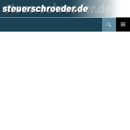
Suchen
Steuerberater Schröder Berlin
Springe
PRIMÄR
zum
MENÜ
Inhalt