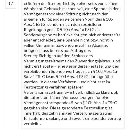
17
c) Sofern der Steuerpflichtige einerseits von seinem
Wahlrecht Gebrauch machen will, eine Spende in den
Vermögensstock einer Stiftung nicht nach der
allgemein für Spenden geltenden Norm des § 10b
Abs. 1 EStG, sondern nach den spezielleren
Regelungen gemäß § 10b Abs. 1a EStG als
Sonderausgabe zu berücksichtigen, sich andererseits
aber entscheidet, jene Spende nicht bzw. nicht in
vollem Umfang im Zuwendungsjahr in Abzug zu
bringen, muss bereits auf Antrag des
Steuerpflichtigen auf den Schluss des
Veranlagungszeitraums des Zuwendungsjahres –und
nicht erst später– eine gesonderte Feststellung des
verbleibenden Spendenvortrags nach § 10b Abs. 1a
Satz 4 EStG i.V.m. § 10d Abs. 4 EStG durchgeführt
werden. In diesem Verfahren –und nicht erst im
Festsetzungsverfahren späterer
Veranlagungszeiträume– ist verbindlich zu klären, ob
die tatbestandlichen Voraussetzungen für eine
Vermögensstockspende i.S. von § 10b Abs. 1a EStG
gegeben sind. Diese gesonderte Feststellung ist
innerhalb des zehnjährigen Verteilungszeitraums
fortzuführen, solange und soweit ein Spendenvortrag
verbleibt.