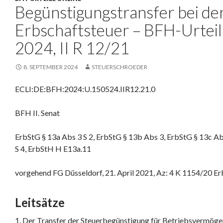
Begünstigungstransfer bei de
Erbschaftsteuer – BFH-Urteil
2024, II R 12/21
8. SEPTEMBER 2024
STEUERSCHROEDER
ECLI:DE:BFH:2024:U.150524.IIR12.21.0
BFH II. Senat
ErbStG § 13a Abs 3 S 2, ErbStG § 13b Abs 3, ErbStG § 13c Ab
S 4, ErbStH H E13a.11
vorgehend FG Düsseldorf, 21. April 2021, Az: 4 K 1154/20 Er
Leitsätze
1. Der Transfer der Steuerbegünstigung für Betriebsvermög