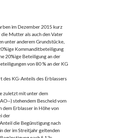
starben im Dezember 2015 kurz
 die Mutter als auch den Vater
ten unter anderem Grundstücke,
e 20%ige Kommanditbeteiligung
ne 20%ige Beteiligung an der
teiligungen von 80 % an der KG
 des KG-Anteils des Erblassers
e zuletzt mit unter dem
‑AO‑‑) stehendem Bescheid vom
h dem Erblasser in Höhe von
i der
Anteil die Begünstigung nach
 der im Streitjahr geltenden
e Begünstigung nach § 13c