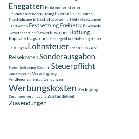
Ehegatten
Einkommensteuer
Einkünfte
Einkommensteuererklärung
Einkünften
Erbschaftsteuer
Entschädigung
erhöhte Absetzungen
Festsetzung
Freibetrag
Fahrtkosten
Gebäude
Haftung
Gewerbesteuer
Gewerbebetrieb
Kapitalertragsteuer
Kindergeld
Kraftfahrzeugsteuer
Lohnsteuer
Leistungen
Lohnsteuerkarte
Sonderausgaben
Reisekosten
Steuerpflicht
Steuerbefreiung
Steuern
Veranlagung
Umsatzsteuer
Verpflegungsmehraufwendungen
Werbungskosten
Zerlegung
Zuständigkeit
Zusammenveranlagung
Zuwendungen