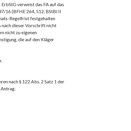
 ErbStG verweist das FA auf das
37/16 (BFHE 264, 512, BStBl II
ats-Regelfrist festgehalten
 nach dieser Vorschrift nicht
m nicht zu eigenen
stigung, die auf den Kläger
.
en nach § 122 Abs. 2 Satz 1 der
 Antrag.