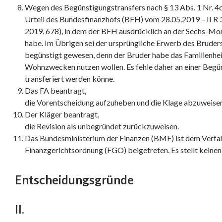
Wegen des Begünstigungstransfers nach § 13 Abs. 1 Nr. 4c
Urteil des Bundesfinanzhofs (BFH) vom 28.05.2019 – II R 
2019, 678), in dem der BFH ausdrücklich an der Sechs-Mon
habe. Im Übrigen sei der ursprüngliche Erwerb des Bruders
begünstigt gewesen, denn der Bruder habe das Familienhei
Wohnzwecken nutzen wollen. Es fehle daher an einer Begün
transferiert werden könne.
Das FA beantragt,
die Vorentscheidung aufzuheben und die Klage abzuweisen
Der Kläger beantragt,
die Revision als unbegründet zurückzuweisen.
Das Bundesministerium der Finanzen (BMF) ist dem Verfahr
Finanzgerichtsordnung (FGO) beigetreten. Es stellt keinen
Entscheidungsgründe
II.