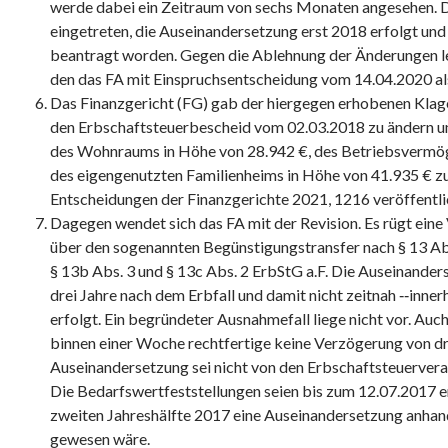
werde dabei ein Zeitraum von sechs Monaten angesehen. De
eingetreten, die Auseinandersetzung erst 2018 erfolgt un
beantragt worden. Gegen die Ablehnung der Änderungen leg
den das FA mit Einspruchsentscheidung vom 14.04.2020 a
Das Finanzgericht (FG) gab der hiergegen erhobenen Klage 
den Erbschaftsteuerbescheid vom 02.03.2018 zu ändern un
des Wohnraums in Höhe von 28.942 €, des Betriebsvermö
des eigengenutzten Familienheims in Höhe von 41.935 € zu 
Entscheidungen der Finanzgerichte 2021, 1216 veröffentli
Dagegen wendet sich das FA mit der Revision. Es rügt eine
über den sogenannten Begünstigungstransfer nach § 13 Abs.
§ 13b Abs. 3 und § 13c Abs. 2 ErbStG a.F. Die Auseinander
drei Jahre nach dem Erbfall und damit nicht zeitnah ‑‑inne
erfolgt. Ein begründeter Ausnahmefall liege nicht vor. Auch
binnen einer Woche rechtfertige keine Verzögerung von dr
Auseinandersetzung sei nicht von den Erbschaftsteuerve
Die Bedarfswertfeststellungen seien bis zum 12.07.2017 erf
zweiten Jahreshälfte 2017 eine Auseinandersetzung anhan
gewesen wäre.