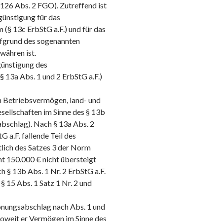
126 Abs. 2 FGO). Zutreffend ist
ünstigung für das
(§ 13c ErbStG a.F.) und für das
ufgrund des sogenannten
währen ist.
günstigung des
13a Abs. 1 und 2 ErbStG a.F.)
on Betriebsvermögen, land- und
sellschaften im Sinne des § 13b
bschlag). Nach § 13a Abs. 2
G a.F. fallende Teil des
tlich des Satzes 3 der Norm
t 150.000 € nicht übersteigt
§ 13b Abs. 1 Nr. 2 ErbStG a.F.
 § 15 Abs. 1 Satz 1 Nr. 2 und
onungsabschlag nach Abs. 1 und
soweit er Vermögen im Sinne des