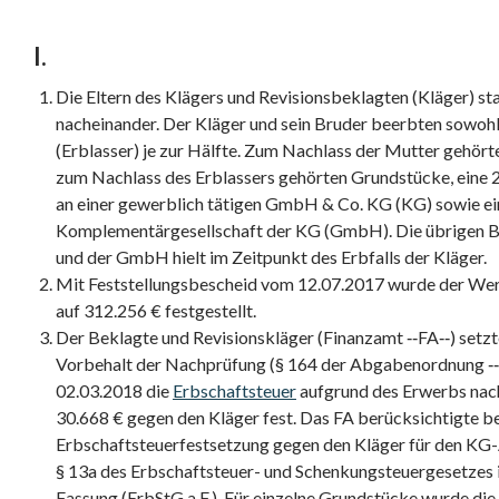
I.
Die Eltern des Klägers und Revisionsbeklagten (Kläger) 
nacheinander. Der Kläger und sein Bruder beerbten sowohl
(Erblasser) je zur Hälfte. Zum Nachlass der Mutter gehör
zum Nachlass des Erblassers gehörten Grundstücke, ein
an einer gewerblich tätigen GmbH & Co. KG (KG) sowie ei
Komplementärgesellschaft der KG (GmbH). Die übrigen Be
und der GmbH hielt im Zeitpunkt des Erbfalls der Kläger.
Mit Feststellungsbescheid vom 12.07.2017 wurde der Wert
auf 312.256 € festgestellt.
Der Beklagte und Revisionskläger (Finanzamt ‑‑FA‑‑) setzt
Vorbehalt der Nachprüfung (§ 164 der Abgabenordnung ‑
02.03.2018 die
Erbschaftsteuer
aufgrund des Erwerbs nac
30.668 € gegen den Kläger fest. Das FA berücksichtigte be
Erbschaftsteuerfestsetzung gegen den Kläger für den KG-
§ 13a des Erbschaftsteuer- und Schenkungsteuergesetzes in
Fassung (ErbStG a.F.). Für einzelne Grundstücke wurde di