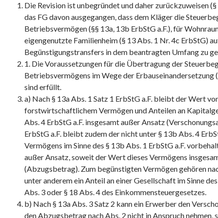
Die Revision ist unbegründet und daher zurückzuweisen (§ 
das FG davon ausgegangen, dass dem Kläger die Steuerbeg
Betriebsvermögen (§§ 13a, 13b ErbStG a.F.), für Wohnraum 
eigengenutzte Familienheim (§ 13 Abs. 1 Nr. 4c ErbStG) a
Begünstigungstransfers in dem beantragten Umfang zu ge
1. Die Voraussetzungen für die Übertragung der Steuerbe
Betriebsvermögens im Wege der Erbauseinandersetzung (§ 
sind erfüllt.
a) Nach § 13a Abs. 1 Satz 1 ErbStG a.F. bleibt der Wert v
forstwirtschaftlichem Vermögen und Anteilen an Kapitalge
Abs. 4 ErbStG a.F. insgesamt außer Ansatz (Verschonungsa
ErbStG a.F. bleibt zudem der nicht unter § 13b Abs. 4 ErbSt
Vermögens im Sinne des § 13b Abs. 1 ErbStG a.F. vorbehal
außer Ansatz, soweit der Wert dieses Vermögens insgesam
(Abzugsbetrag). Zum begünstigten Vermögen gehören nach 
unter anderem ein Anteil an einer Gesellschaft im Sinne des
Abs. 3 oder § 18 Abs. 4 des Einkommensteuergesetzes.
b) Nach § 13a Abs. 3 Satz 2 kann ein Erwerber den Versch
den Abzugsbetrag nach Abs. 2 nicht in Anspruch nehmen, 