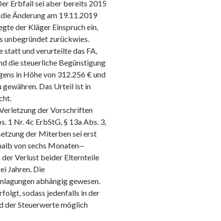
r Erbfall sei aber bereits 2015
d die Änderung am 19.11.2019
te der Kläger Einspruch ein,
ls unbegründet zurückwies.
statt und verurteilte das FA,
d die steuerliche Begünstigung
gens in Höhe von 312.256 € und
gewähren. Das Urteil ist in
cht.
 Verletzung der Vorschriften
 1 Nr. 4c ErbStG, § 13a Abs. 3,
setzung der Miterben sei erst
rhalb von sechs Monaten‑‑
 der Verlust beider Elternteile
ei Jahren. Die
ranlagungen abhängig gewesen.
olgt, sodass jedenfalls in der
d der Steuerwerte möglich