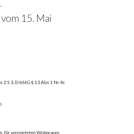
r
 vom 15. Mai
s 2 S 3, ErbStG § 13 Abs 1 Nr 4c
b
en, für vermieteten Wohnraum