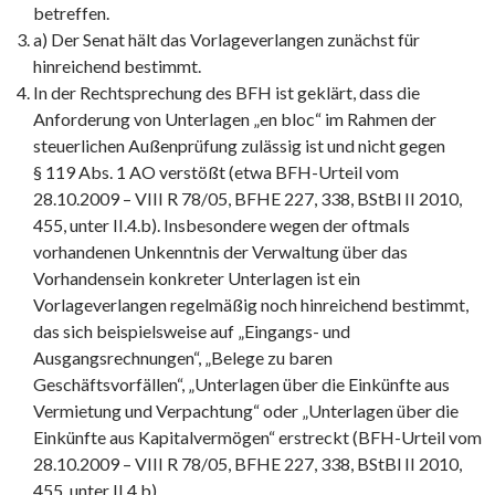
betreffen.
a) Der Senat hält das Vorlageverlangen zunächst für
hinreichend bestimmt.
In der Rechtsprechung des BFH ist geklärt, dass die
Anforderung von Unterlagen „en bloc“ im Rahmen der
steuerlichen Außenprüfung zulässig ist und nicht gegen
§ 119 Abs. 1 AO verstößt (etwa BFH-Urteil vom
28.10.2009 – VIII R 78/05, BFHE 227, 338, BStBl II 2010,
455, unter II.4.b). Insbesondere wegen der oftmals
vorhandenen Unkenntnis der Verwaltung über das
Vorhandensein konkreter Unterlagen ist ein
Vorlageverlangen regelmäßig noch hinreichend bestimmt,
das sich beispielsweise auf „Eingangs- und
Ausgangsrechnungen“, „Belege zu baren
Geschäftsvorfällen“, „Unterlagen über die Einkünfte aus
Vermietung und Verpachtung“ oder „Unterlagen über die
Einkünfte aus Kapitalvermögen“ erstreckt (BFH-Urteil vom
28.10.2009 – VIII R 78/05, BFHE 227, 338, BStBl II 2010,
455, unter II.4.b).