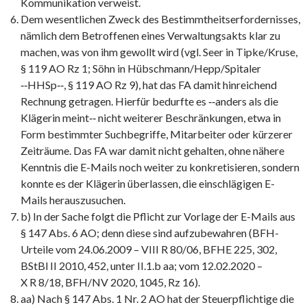
Kommunikation verweist.
Dem wesentlichen Zweck des Bestimmtheitserfordernisses,
nämlich dem Betroffenen eines Verwaltungsakts klar zu
machen, was von ihm gewollt wird (vgl. Seer in Tipke/Kruse,
§ 119 AO Rz 1; Söhn in Hübschmann/Hepp/Spitaler
‑‑HHSp‑‑, § 119 AO Rz 9), hat das FA damit hinreichend
Rechnung getragen. Hierfür bedurfte es ‑‑anders als die
Klägerin meint‑‑ nicht weiterer Beschränkungen, etwa in
Form bestimmter Suchbegriffe, Mitarbeiter oder kürzerer
Zeiträume. Das FA war damit nicht gehalten, ohne nähere
Kenntnis die E-Mails noch weiter zu konkretisieren, sondern
konnte es der Klägerin überlassen, die einschlägigen E-
Mails herauszusuchen.
b) In der Sache folgt die Pflicht zur Vorlage der E-Mails aus
§ 147 Abs. 6 AO; denn diese sind aufzubewahren (BFH-
Urteile vom 24.06.2009 – VIII R 80/06, BFHE 225, 302,
BStBl II 2010, 452, unter II.1.b aa; vom 12.02.2020 –
X R 8/18, BFH/NV 2020, 1045, Rz 16).
aa) Nach § 147 Abs. 1 Nr. 2 AO hat der Steuerpflichtige die