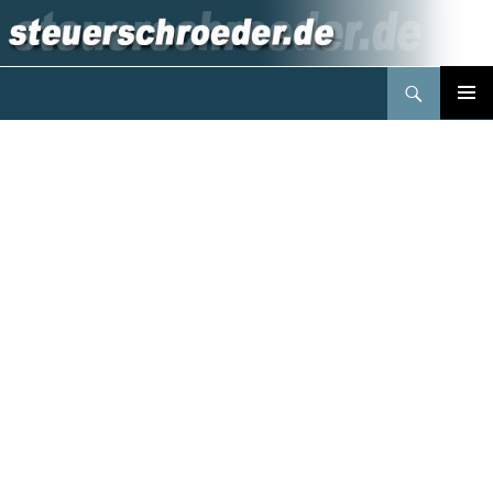
Suchen
Steuerberater Schröder Berlin
Springe
PRIMÄR
zum
MENÜ
Inhalt