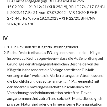
FGO nicht entgegen (vgl. BFH-Beschlüsse vom
15.09.2021 – XI R 12/21 (XI R 25/19), BFHE 274, 317, BStBl
II 2022, 417, Rz 21; vom 07.07.2022 – V R 10/20, BFHE
276, 445, Rz 9; vom 18.10.2023 – XI R 22/20, BFH/NV
2024, 182, Rz 18).
IV.
1. Die Revision der Klägerin ist unbegründet.
Rechtsfehlerfrei hat das FG angenommen ‑‑und die Klage
insoweit zu Recht abgewiesen‑‑, dass die Außenprüfung auf
Grundlage der streitgegenständlichen Bescheide von der
Klägerin insbesondere die Vorlage sämtlicher E-Mails
verlangen darf, welche die Vorbereitung, den Abschluss und
die Durchführung des sogenannten „…“ (Agreements) mit
der anderen Konzerngesellschaft einschließlich der
Verrechnungspreisdokumentation betreffen. Davon
ausgenommen sind zutreffend solche E-Mails, die lediglich
privater Natur sind oder die firmeninterne Kommunikation