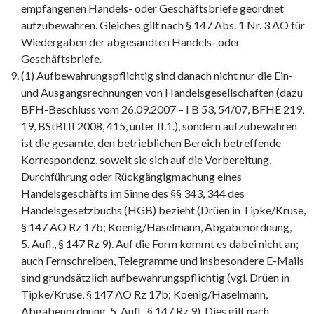
empfangenen Handels- oder Geschäftsbriefe geordnet
aufzubewahren. Gleiches gilt nach § 147 Abs. 1 Nr. 3 AO für
Wiedergaben der abgesandten Handels- oder
Geschäftsbriefe.
(1) Aufbewahrungspflichtig sind danach nicht nur die Ein-
und Ausgangsrechnungen von Handelsgesellschaften (dazu
BFH-Beschluss vom 26.09.2007 – I B 53, 54/07, BFHE 219,
19, BStBl II 2008, 415, unter II.1.), sondern aufzubewahren
ist die gesamte, den betrieblichen Bereich betreffende
Korrespondenz, soweit sie sich auf die Vorbereitung,
Durchführung oder Rückgängigmachung eines
Handelsgeschäfts im Sinne des §§ 343, 344 des
Handelsgesetzbuchs (HGB) bezieht (Drüen in Tipke/Kruse,
§ 147 AO Rz 17b; Koenig/Haselmann, Abgabenordnung,
5. Aufl., § 147 Rz 9). Auf die Form kommt es dabei nicht an;
auch Fernschreiben, Telegramme und insbesondere E-Mails
sind grundsätzlich aufbewahrungspflichtig (vgl. Drüen in
Tipke/Kruse, § 147 AO Rz 17b; Koenig/Haselmann,
Abgabenordnung, 5. Aufl., § 147 Rz 9). Dies gilt nach