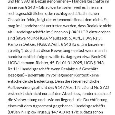
und Nr. 3 AO in Bezug genommene‑‑ Handelsgeschäfte im
Sinne von § 343 HGB zu werten seien, weil es ihnen am
rechtsgeschäftlichen oder rechtsgeschäftsähnlichen
Charakter fehle, folgt der erkennende Senat dem nicht. Es
mag im Handelsrecht vertreten werden, dass Realakte nicht
als Handelsgeschäfte im Sinne von § 343 HGB einzuordnen
sind (etwa MüKoHGB/Maultzsch, 5. Aufl., § 343 Rz 5;
Pamp in Oetker, HGB, 8. Aufl., § 343 Rz 6: „im Einzelnen
streitig“), doch hat diese Bewertung ‑‑selbst wenn man ihr
handelsrechtlich folgen wollte (s. dagegen etwa BeckOK
HGB/Lehmann-Richter, 45. Ed. 01.01.2025, HGB § 343
Rz 11: Handelsgeschäft, wenn Realakt auf Geschäft
bezogen)‑‑ jedenfalls im vorliegenden Kontext keine
entscheidende Bedeutung. Denn die steuerrechtliche
Aufbewahrungspflicht des § 147 Abs. 1 Nr. 2 und Nr. 3 AO
erstreckt sich nicht nur auf den Abschluss, sondern auch auf
die Vorbereitung und ‑‑wie vorliegend‑‑ die Durchführung
eines mit dem Agreement gegebenen Handelsgeschäfts
(Drüen in Tipke/Kruse, § 147 AO Rz 17b; s. dazu schon