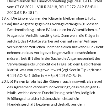
Diensträumen der Finanzverwaltung (vgl. dazu BFH-Urteil
vom 07.06.2021 – VIII R 24/18, BFHE 272, 349, BStBl II
2023, 63, Rz 18 ff.).
d) Die Einwendungen der Klägerin bleiben ohne Erfolg.
aa) Ihre Angriffe gegen das Vorlageverlangen (zu dessen
Bestimmtheit vgl. oben IV.1.a) zielen im Wesentlichen auf
Fragen der Verhältnismäßigkeit. Denn wenn die Klägerin
anführt, das FA hätte stärker auf den mit seiner Anfrage
verbundenen zeitlichen und finanziellen Aufwand Rücksicht
nehmen und das Vorlageverlangen weiter einschränken
müssen, betrifft dies in der Sache die Angemessenheit des
Verwaltungsakts und nicht die Frage, ob dem Betroffenen
klar ist, was von ihm gewollt wird (vgl. Seer in Tipke/Kruse,
§ 119 AO Rz 1; Söhn in HHSp, § 119 AO Rz 9).
bb) Keinen Erfolg hat die Klägerin auch insoweit, als sie auf
das Agreement verweist und vorbringt, dass diejenigen E-
Mails, welche dessen Durchführung beträfen, lediglich
Erfüllungscharakter hätten, sich nicht auf ein
Handelsgeschäft bezögen und deshalb aus dem