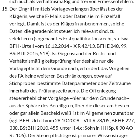
sich auch als verhältnismäßig und frei von Ermessenfehlern.
Der Eingriff mittels Vorlageverlangen überlässt es der
Klägerin, welche E-Mails oder Daten sie im Einzelfall
vorlegt. Damit ist es der Klägerin unbenommen, solche
Daten, die gerade nicht steuerlich relevant sind, zu
selektieren (sogenanntes Erstqualifikationsrecht, s. etwa
BFH-Urteil vom 16.12.2014 – X R 42/13, BFHE 248, 99,
BStBl II 2015, 519). Ist Gegenstand der Recht- und
Verhältnismäßigkeitsprüfung hier deshalb nur die
Vorlagepflicht dem Grunde nach, erfordert das Vorgehen
des FA keine weiteren Beschränkungen, etwa auf
Stichproben, bestimmte Datenparameter oder Zeiträume
innerhalb des Prüfungszeitraums. Die Offenlegung
steuererheblicher Vorgänge ‑‑hier nur dem Grunde nach‑‑
aus der Sphäre des Beteiligten, über die dieser am besten
oder gar allein Bescheid weiß, ist im Allgemeinen zumutbar
(vgl. BFH-Urteil vom 28.10.2009 – VIII R 78/05, BFHE 227,
338, BStBl II 2010, 455, unter II.4.c; Söhn in HHSp, § 90 AO
Rz 106). Der Steuerpflichtige ist primärer Wissensträger