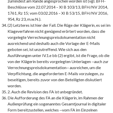
zumindest am Rande angesprochen worden ist (vgl. BFH-
Beschlüsse vom 22.07.2014 – XI B 103/13, BFH/NV 2014,
1761, Rz 15; vom 03.02.2016 – XI B 53/15, BFH/NV 2016,
954, Rz 23, m.w.N.).
(2) Letzteres ist hier der Fall. Die Rüge der Klägerin, es sei im
Klageverfahren nicht genügend erörtert worden, dass die
vorgelegte Verrechnungspreisdokumentation nicht
ausreichend und deshalb auch die Vorlage der E-Mails
geboten sei, ist unzutreffend. Wie sich aus den
Ausführungen unter IV.1.e bb (2) ergibt, ist die Frage, ob die
von der Klägerin bereits vorgelegten Unterlagen ‑‑auch zur
Verrechnungspreisdokumentation‑‑ ausreichen, um die
Verpflichtung, die angeforderten E-Mails vorzulegen, zu
beseitigen, bereits zuvor von den Beteiligten diskutiert
worden.
2. Auch die Revision des FA ist unbegründet.
Die Aufforderung des FA an die Klägerin, im Rahmen der
Außenprüfung ein sogenanntes Gesamtjournal in digitaler
Form bereitzustellen, welches ‑‑vom FA im Einzelnen