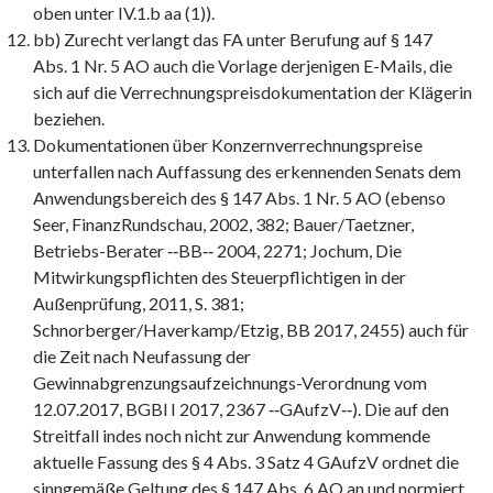
oben unter IV.1.b aa (1)).
bb) Zurecht verlangt das FA unter Berufung auf § 147
Abs. 1 Nr. 5 AO auch die Vorlage derjenigen E-Mails, die
sich auf die Verrechnungspreisdokumentation der Klägerin
beziehen.
Dokumentationen über Konzernverrechnungspreise
unterfallen nach Auffassung des erkennenden Senats dem
Anwendungsbereich des § 147 Abs. 1 Nr. 5 AO (ebenso
Seer, FinanzRundschau, 2002, 382; Bauer/Taetzner,
Betriebs-Berater ‑‑BB‑‑ 2004, 2271; Jochum, Die
Mitwirkungspflichten des Steuerpflichtigen in der
Außenprüfung, 2011, S. 381;
Schnorberger/Haverkamp/Etzig, BB 2017, 2455) auch für
die Zeit nach Neufassung der
Gewinnabgrenzungsaufzeichnungs-Verordnung vom
12.07.2017, BGBl I 2017, 2367 ‑‑GAufzV‑‑). Die auf den
Streitfall indes noch nicht zur Anwendung kommende
aktuelle Fassung des § 4 Abs. 3 Satz 4 GAufzV ordnet die
sinngemäße Geltung des § 147 Abs. 6 AO an und normiert