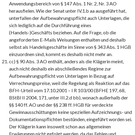
Anwendungsbereich von § 147 Abs. 1 Nr. 2, Nr. 3 AO
herausfielen. Wie der Senat unter IV.1.b aa ausgeführt hat,
unterfallen der Aufbewahrungspflicht auch Unterlagen, die
sich lediglich auf die Durchführung eines
(Handels-)Geschäfts beziehen. Auf die Frage, ob die
angeforderten E-Mails Weisungen enthalten und deshalb
selbst als Handelsgeschäfte im Sinne von § 343 Abs. 1 HGB
einzuordnen sind, kommt es deshalb nicht mehr an.
cc) § 90 Abs. 3 AO enthält, anders als die Klägerin meint,
auch nicht deshalb ein abschließendes Regime zur
Aufbewahrungspflicht von Unterlagen in Bezug auf
Verrechnungspreise, weil die Regelung als Reaktion auf das
BFH-Urteil vom 17.10.2001 – I R 103/00 (BFHE 197, 68,
BStBl II 2004, 171, unter III.2.d bb), wonach außerhalb der
§§ 140 ff. AO und der §§ 238 ff. HGB für verdeckte
Gewinnausschüttungen keine speziellen Aufzeichnungs- und
Dokumentationspflichten bestünden, eingeführt worden sei.
Der Klägerin kann insoweit schon aus allgemeinen
Erwägungen nicht gefolgt werden, da das Fehlen und