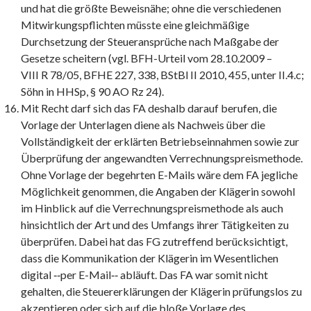
und hat die größte Beweisnähe; ohne die verschiedenen
Mitwirkungspflichten müsste eine gleichmäßige
Durchsetzung der Steueransprüche nach Maßgabe der
Gesetze scheitern (vgl. BFH-Urteil vom 28.10.2009 –
VIII R 78/05, BFHE 227, 338, BStBl II 2010, 455, unter II.4.c;
Söhn in HHSp, § 90 AO Rz 24).
Mit Recht darf sich das FA deshalb darauf berufen, die
Vorlage der Unterlagen diene als Nachweis über die
Vollständigkeit der erklärten Betriebseinnahmen sowie zur
Überprüfung der angewandten Verrechnungspreismethode.
Ohne Vorlage der begehrten E-Mails wäre dem FA jegliche
Möglichkeit genommen, die Angaben der Klägerin sowohl
im Hinblick auf die Verrechnungspreismethode als auch
hinsichtlich der Art und des Umfangs ihrer Tätigkeiten zu
überprüfen. Dabei hat das FG zutreffend berücksichtigt,
dass die Kommunikation der Klägerin im Wesentlichen
digital ‑‑per E-Mail‑‑ abläuft. Das FA war somit nicht
gehalten, die Steuererklärungen der Klägerin prüfungslos zu
akzeptieren oder sich auf die bloße Vorlage des