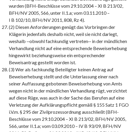
wurden (BFH-Beschlüsse vom 29.10.2004 – XI B 213/02,
BFH/NV 2005, 566, unter II.1.a; vom 03.11.2010 –
I B 102/10, BFH/NV 2011, 808, Rz 4).
(2) Diesen Anforderungen genügt das Vorbringen der
Klägerin jedenfalls deshalb nicht, weil sie nicht darlegt,
weshalb ‑‑obwohl fachkundig vertreten‑‑ in der mündlichen
Verhandlung nicht auf eine entsprechende Beweiserhebung
hingewirkt beziehungsweise ein entsprechender
Beweisantrag gestellt worden ist.
(3) Wer als fachkundig Beteiligter keinen Antrag auf
Beweiserhebung stellt und die Unterlassung einer nach
seiner Auffassung gebotenen Beweiserhebung von Amts
wegen nicht in der mündlichen Verhandlung rügt, verzichtet
auf diese Rüge, was auch in der Sache das Berufen auf eine
Verletzung der Aufklärungspflicht gemäß § 155 Satz 1 FGO
i.V.m. § 295 der Zivilprozessordnung ausschließt (BFH-
Beschlüsse vom 29.10.2004 – XI B 213/02, BFH/NV 2005,
566, unter II.1.a; vom 03.09.2010 – IV B 93/09, BFH/NV