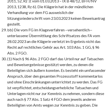
2011, 52, Rz 3; vom 01.03.2013 – IX B 48/12, BFH/NV
2013, 1238, Rz 6). Die Klägerin hat in der mündlichen
Verhandlung vor dem FG ausweislich der
Sitzungsniederschrift vom 23.03.2023 keinen Beweisantrag
gestellt.
bb) Die vom FG im Klageverfahren ‑‑versehentlich‑‑
unterlassene Übermittlung des Schriftsatzes des FA vom
28.02.2023 an die Klägerin verletzt im Ergebnis nicht das
Recht auf rechtliches Gehör aus Art. 103 Abs. 1 GG, § 96
Abs. 2 FGO.
(1) Nach § 96 Abs. 2 FGO darf das Urteil nur auf Tatsachen
und Beweisergebnisse gestützt werden, zu denen die
Beteiligten sich äußern konnten. Es besteht ein umfassender
Anspruch, über den gesamten Prozessstoff kommentarlos
und ohne Einschränkungen unterrichtet zu werden. Das FG
ist verpflichtet, entscheidungserhebliche Tatsachen und
Unterlagen nicht nur zur Kenntnis zu nehmen, sondern diese
auch nach § 77 Abs. 1 Satz 4 FGO dem jeweils anderen
Beteiligten von Amts wegen zur Kenntnis zu geben. Die