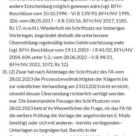
andere Entscheidung möglich gewesen wäre (vgl. BFH-
Beschlüsse vom 10.10.1994 – VI B 139/93, BFH/NV 1995,
326; vom 08.05.2017 – X B 150/16, BFH/NV 2017, 1185,
Rz 17, m.w.N.). Wiederholt ein Schriftsatz nur bisheriges
Vorbringen, begründet deshalb die unterlassene
Übermittlung regelmäßig keine Gehörsverletzung mehr
(vgl. BFH-Beschlüsse vom 19.11.2003 – I R 41/02, BFH/NV
2004, 604, unter II.2.; vom 28.06.2022 – II B 94/21,
BFH/NV 2022, 1072, Rz 12).
(2) Zwar hat nach Aktenlage der Schriftsatz des FA vom
28.02.2023 die Prozessbevollmächtigten der Klägerin bis
zur mündlichen Verhandlung am 23.03.2023 nicht erreicht,
obwohl dessen Übersendung richterlich verfügt worden
war. Die beanstandete Passage des Schriftsatzes vom
28.02.2023 betraf im Wesentlichen die Frage, ob das FA für
die weitere Prüfung die Vorlage der angeforderten E-Mails
benötigt oder sich mit anderen ‑‑bereits vorliegenden‑‑
Unterlagen zu begnügen hat. Bereits in der