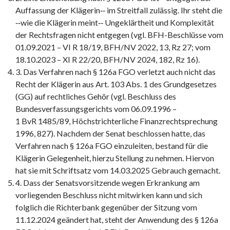
Auffassung der Klägerin‑‑ im Streitfall zulässig. Ihr steht die
‑‑wie die Klägerin meint‑‑ Ungeklärtheit und Komplexität
der Rechtsfragen nicht entgegen (vgl. BFH-Beschlüsse vom
01.09.2021 – VI R 18/19, BFH/NV 2022, 13, Rz 27; vom
18.10.2023 – XI R 22/20, BFH/NV 2024, 182, Rz 16).
3. Das Verfahren nach § 126a FGO verletzt auch nicht das
Recht der Klägerin aus Art. 103 Abs. 1 des Grundgesetzes
(GG) auf rechtliches Gehör (vgl. Beschluss des
Bundesverfassungsgerichts vom 06.09.1996 –
1 BvR 1485/89, Höchstrichterliche Finanzrechtsprechung
1996, 827). Nachdem der Senat beschlossen hatte, das
Verfahren nach § 126a FGO einzuleiten, bestand für die
Klägerin Gelegenheit, hierzu Stellung zu nehmen. Hiervon
hat sie mit Schriftsatz vom 14.03.2025 Gebrauch gemacht.
4. Dass der Senatsvorsitzende wegen Erkrankung am
vorliegenden Beschluss nicht mitwirken kann und sich
folglich die Richterbank gegenüber der Sitzung vom
11.12.2024 geändert hat, steht der Anwendung des § 126a