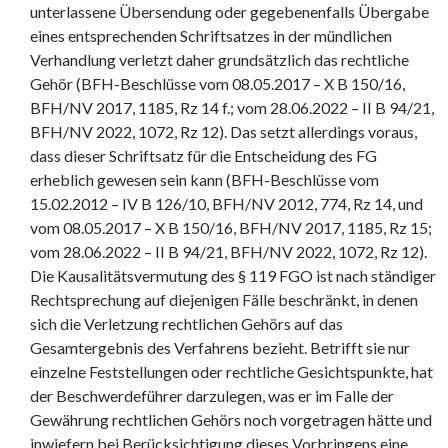
unterlassene Übersendung oder gegebenenfalls Übergabe
eines entsprechenden Schriftsatzes in der mündlichen
Verhandlung verletzt daher grundsätzlich das rechtliche
Gehör (BFH-Beschlüsse vom 08.05.2017 – X B 150/16,
BFH/NV 2017, 1185, Rz 14 f.; vom 28.06.2022 – II B 94/21,
BFH/NV 2022, 1072, Rz 12). Das setzt allerdings voraus,
dass dieser Schriftsatz für die Entscheidung des FG
erheblich gewesen sein kann (BFH-Beschlüsse vom
15.02.2012 – IV B 126/10, BFH/NV 2012, 774, Rz 14, und
vom 08.05.2017 – X B 150/16, BFH/NV 2017, 1185, Rz 15;
vom 28.06.2022 – II B 94/21, BFH/NV 2022, 1072, Rz 12).
Die Kausalitätsvermutung des § 119 FGO ist nach ständiger
Rechtsprechung auf diejenigen Fälle beschränkt, in denen
sich die Verletzung rechtlichen Gehörs auf das
Gesamtergebnis des Verfahrens bezieht. Betrifft sie nur
einzelne Feststellungen oder rechtliche Gesichtspunkte, hat
der Beschwerdeführer darzulegen, was er im Falle der
Gewährung rechtlichen Gehörs noch vorgetragen hätte und
inwiefern bei Berücksichtigung dieses Vorbringens eine