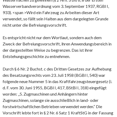
Wasserverbandverordnung vom 3.
September 1937, RGBl I,
933).
<span >Wird ein Fahrzeug zu Arbeiten dieser Art
verwendet, so fällt sein Halten aus dem dargelegten Grunde
nicht unter die Befreiungsvorschrift.
Es entspricht nicht nur dem Wortlaut, sondern auch dem
Zweck der Befreiungsvorschrift, ihren Anwendungsbereich in
der dargestellten Weise zu begrenzen. Das ist ihrer
Entstehungsgeschichte zu entnehmen.
Durch § 6 Nr. 2 Buchst. c des Dritten Gesetzes zur Aufhebung
des Besatzungsrechts vom 23. Juli 1958 (BGBl I, 540) war
folgende neue Nummer 5 in das Kraftfahrzeugsteuergesetz (i.
d. F. vom 30. Juni 1955, BGBl I, 417, BStBl I, 318) eingefügt
worden: „5. Zugmaschinen und Anhängern hinter
Zugmaschinen, solange sie ausschließlich in land- oder
forstwirtschaftlichen Betrieben verwendet werden.“ Die
Vorschrift lebte fort in § 2 Nr. 6 Satz 1 KraftStG in der Fassung