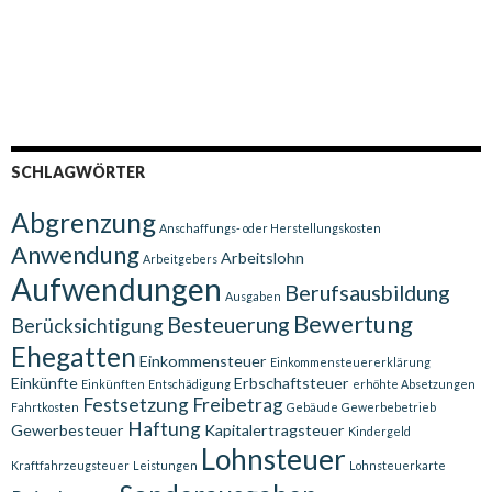
SCHLAGWÖRTER
Abgrenzung
Anschaffungs- oder Herstellungskosten
Anwendung
Arbeitslohn
Arbeitgebers
Aufwendungen
Berufsausbildung
Ausgaben
Bewertung
Besteuerung
Berücksichtigung
Ehegatten
Einkommensteuer
Einkommensteuererklärung
Einkünfte
Erbschaftsteuer
Einkünften
Entschädigung
erhöhte Absetzungen
Festsetzung
Freibetrag
Fahrtkosten
Gebäude
Gewerbebetrieb
Haftung
Gewerbesteuer
Kapitalertragsteuer
Kindergeld
Lohnsteuer
Kraftfahrzeugsteuer
Leistungen
Lohnsteuerkarte