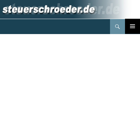
Suchen
Steuerberater Schröder Berlin
Springe
PRIMÄR
zum
MENÜ
Inhalt