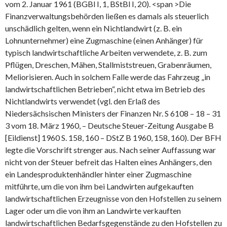
vom 2.
Januar 1961 (BGBl I, 1, BStBl I, 20).
<span >Die
Finanzverwaltungsbehörden ließen es damals als steuerlich
unschädlich gelten, wenn ein Nichtlandwirt (z. B. ein
Lohnunternehmer) eine Zugmaschine (einen Anhänger) für
typisch landwirtschaftliche Arbeiten verwendete, z. B. zum
Pflügen, Dreschen, Mähen, Stallmiststreuen, Grabenräumen,
Meliorisieren. Auch in solchem Falle werde das Fahrzeug „in
landwirtschaftlichen Betrieben“, nicht etwa im Betrieb des
Nichtlandwirts verwendet (vgl. den Erlaß des
Niedersächsischen Ministers der Finanzen Nr. S 6108 – 18 – 31
3 vom 18. März 1960, – Deutsche Steuer-Zeitung Ausgabe B
[Eildienst] 1960 S. 158, 160 – DStZ B 1960, 158, 160). Der BFH
legte die Vorschrift strenger aus. Nach seiner Auffassung war
nicht von der Steuer befreit das Halten eines Anhängers, den
ein Landesproduktenhändler hinter einer Zugmaschine
mitführte, um die von ihm bei Landwirten aufgekauften
landwirtschaftlichen Erzeugnisse von den Hofstellen zu seinem
Lager oder um die von ihm an Landwirte verkauften
landwirtschaftlichen Bedarfsgegenstände zu den Hofstellen zu