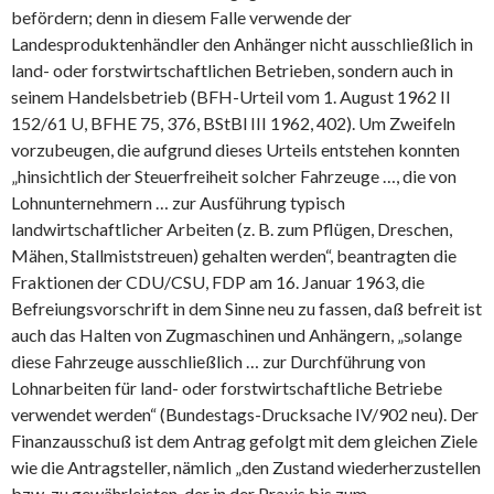
befördern; denn in diesem Falle verwende der
Landesproduktenhändler den Anhänger nicht ausschließlich in
land- oder forstwirtschaftlichen Betrieben, sondern auch in
seinem Handelsbetrieb (BFH-Urteil vom 1. August 1962 II
152/61 U, BFHE 75, 376, BStBl III 1962, 402). Um Zweifeln
vorzubeugen, die aufgrund dieses Urteils entstehen konnten
„hinsichtlich der Steuerfreiheit solcher Fahrzeuge …, die von
Lohnunternehmern … zur Ausführung typisch
landwirtschaftlicher Arbeiten (z. B. zum Pflügen, Dreschen,
Mähen, Stallmiststreuen) gehalten werden“, beantragten die
Fraktionen der CDU/CSU, FDP am 16. Januar 1963, die
Befreiungsvorschrift in dem Sinne neu zu fassen, daß befreit ist
auch das Halten von Zugmaschinen und Anhängern, „solange
diese Fahrzeuge ausschließlich … zur Durchführung von
Lohnarbeiten für land- oder forstwirtschaftliche Betriebe
verwendet werden“ (Bundestags-Drucksache IV/902 neu). Der
Finanzausschuß ist dem Antrag gefolgt mit dem gleichen Ziele
wie die Antragsteller, nämlich „den Zustand wiederherzustellen
bzw. zu gewährleisten, der in der Praxis bis zum