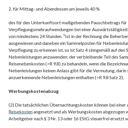
2. für Mittag- und Abendessen um jeweils 40 %
des für den Unterkunftsort maßgebenden Pauschbetrags für
Verpflegungsmehraufwendungen bei einer Auswärtstätigkeit
5
von mindestens 24 Stunden.
Ist in der Rechnung die Beherbe
ausgewiesen und daneben ein Sammelposten für Nebenleistung
Verpflegung zu erkennen ist, so ist Satz 4 sinngemäß auf den
Nebenleistungen anzuwenden; der verbleibende Teil des Samm
Reisenebenkosten (>R 9.8) zu behandeln, wenn die Bezeichnu
Nebenleistungen keinen Anlass gibt für die Vermutung, darin s
anzuerkennende Nebenleistungen enthalten (>R 9.8 Satz 2).
Werbungskostenabzug
(2) Die tatsächlichen Übernachtungskosten können bei einer 
Reisekosten
angesetzt und als Werbungskosten abgezogen we
Arbeitgeber nach § 3 Nr. 13 oder 16 EStG steuerfrei ersetzt 