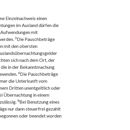
ne Einzelnachweis einen
tungen im Ausland dürfen die
n Aufwendungen mit
3
 werden.
Die Pauschbeträge
n mit den obersten
Auslandsübernachtungsgelder
ichten sich nach dem Ort, der
 die in der Bekanntmachung
6
nzuwenden.
Die Pauschbeträge
ehmer die Unterkunft vom
nem Dritten unentgeltlich oder
ei Übernachtung in einem
8
zulässig.
Bei Benutzung eines
ge nur dann steuerfrei gezahlt
 begonnen oder beendet worden