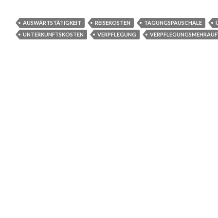
AUSWÄRTSTÄTIGKEIT
REISEKOSTEN
TAGUNGSPAUSCHALE
UNTERKUNFTSKOSTEN
VERPFLEGUNG
VERPFLEGUNGSMEHRAU