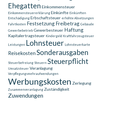
Ehegatten
Einkommensteuer
Einkünfte
Einkommensteuererklärung
Einkünften
Erbschaftsteuer
Entschädigung
erhöhte Absetzungen
Festsetzung
Freibetrag
Fahrtkosten
Gebäude
Haftung
Gewerbesteuer
Gewerbebetrieb
Kapitalertragsteuer
Kindergeld
Kraftfahrzeugsteuer
Lohnsteuer
Leistungen
Lohnsteuerkarte
Sonderausgaben
Reisekosten
Steuerpflicht
Steuerbefreiung
Steuern
Veranlagung
Umsatzsteuer
Verpflegungsmehraufwendungen
Werbungskosten
Zerlegung
Zuständigkeit
Zusammenveranlagung
Zuwendungen