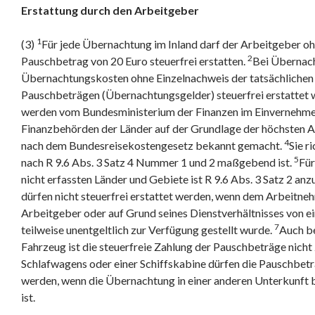
Erstattung durch den Arbeitgeber
1
(3)
Für jede Übernachtung im Inland darf der Arbeitgeber oh
2
Pauschbetrag von 20 Euro steuerfrei erstatten.
Bei Übernach
Übernachtungskosten ohne Einzelnachweis der tatsächliche
Pauschbeträgen (Übernachtungsgelder) steuerfrei erstattet
werden vom Bundesministerium der Finanzen im Einvernehme
Finanzbehörden der Länder auf der Grundlage der höchsten 
4
nach dem Bundesreisekostengesetz bekannt gemacht.
Sie r
5
nach R 9.6 Abs. 3 Satz 4 Nummer 1 und 2 maßgebend ist.
Für
nicht erfassten Länder und Gebiete ist R 9.6 Abs. 3 Satz 2 a
dürfen nicht steuerfrei erstattet werden, wenn dem Arbeitn
Arbeitgeber oder auf Grund seines Dienstverhältnisses von ei
7
teilweise unentgeltlich zur Verfügung gestellt wurde.
Auch b
Fahrzeug ist die steuerfreie Zahlung der Pauschbeträge nicht 
Schlafwagens oder einer Schiffskabine dürfen die Pauschbeträ
werden, wenn die Übernachtung in einer anderen Unterkunft
ist.