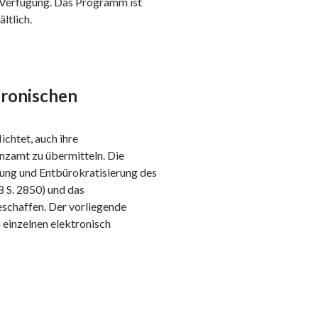
 Verfügung. Das Programm ist
ltlich.
tronischen
chtet, auch ihre
nzamt zu übermitteln. Die
ung und Entbürokratisierung des
 S. 2850) und das
eschaffen. Der vorliegende
 einzelnen elektronisch