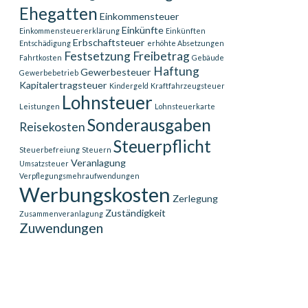
Ehegatten
Einkommensteuer
Einkünfte
Einkommensteuererklärung
Einkünften
Erbschaftsteuer
Entschädigung
erhöhte Absetzungen
Festsetzung
Freibetrag
Fahrtkosten
Gebäude
Haftung
Gewerbesteuer
Gewerbebetrieb
Kapitalertragsteuer
Kindergeld
Kraftfahrzeugsteuer
Lohnsteuer
Leistungen
Lohnsteuerkarte
Sonderausgaben
Reisekosten
Steuerpflicht
Steuerbefreiung
Steuern
Veranlagung
Umsatzsteuer
Verpflegungsmehraufwendungen
Werbungskosten
Zerlegung
Zuständigkeit
Zusammenveranlagung
Zuwendungen