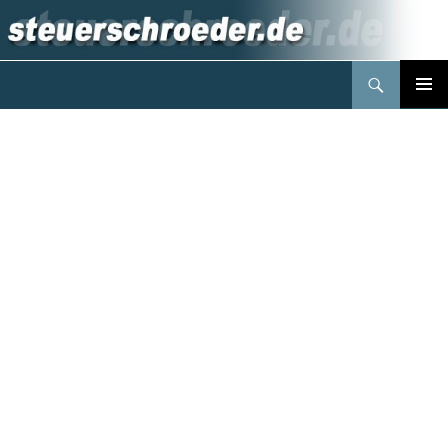
Suchen
Steuerberater Schröder Berlin
Springe
PRIMÄR
zum
MENÜ
Inhalt