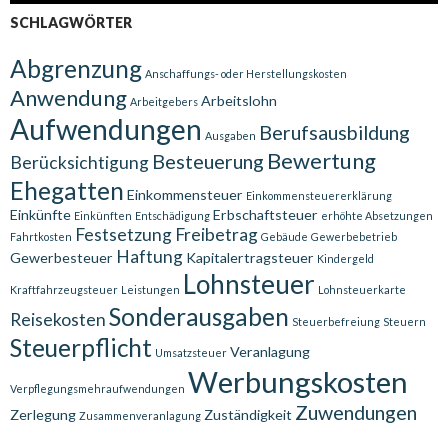
SCHLAGWÖRTER
Abgrenzung
Anschaffungs- oder Herstellungskosten
Anwendung
Arbeitslohn
Arbeitgebers
Aufwendungen
Berufsausbildung
Ausgaben
Bewertung
Besteuerung
Berücksichtigung
Ehegatten
Einkommensteuer
Einkommensteuererklärung
Einkünfte
Erbschaftsteuer
Einkünften
Entschädigung
erhöhte Absetzungen
Festsetzung
Freibetrag
Fahrtkosten
Gebäude
Gewerbebetrieb
Haftung
Gewerbesteuer
Kapitalertragsteuer
Kindergeld
Lohnsteuer
Kraftfahrzeugsteuer
Leistungen
Lohnsteuerkarte
Sonderausgaben
Reisekosten
Steuerbefreiung
Steuern
Steuerpflicht
Veranlagung
Umsatzsteuer
Werbungskosten
Verpflegungsmehraufwendungen
Zuwendungen
Zerlegung
Zuständigkeit
Zusammenveranlagung