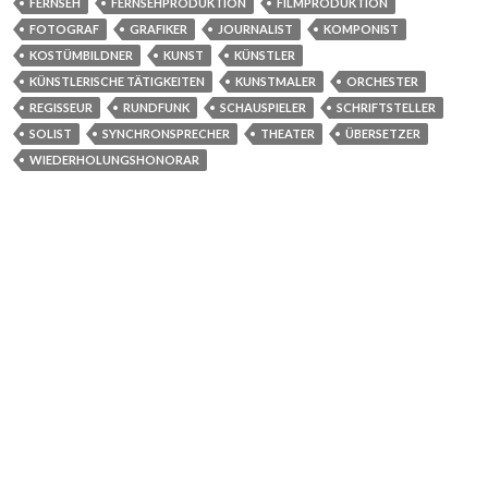
FERNSEH
FERNSEHPRODUKTION
FILMPRODUKTION
FOTOGRAF
GRAFIKER
JOURNALIST
KOMPONIST
KOSTÜMBILDNER
KUNST
KÜNSTLER
KÜNSTLERISCHE TÄTIGKEITEN
KUNSTMALER
ORCHESTER
REGISSEUR
RUNDFUNK
SCHAUSPIELER
SCHRIFTSTELLER
SOLIST
SYNCHRONSPRECHER
THEATER
ÜBERSETZER
WIEDERHOLUNGSHONORAR