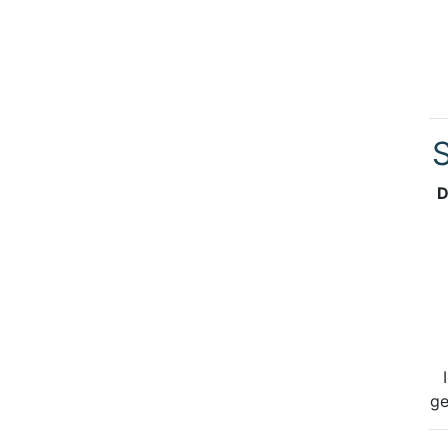
S
D
ge