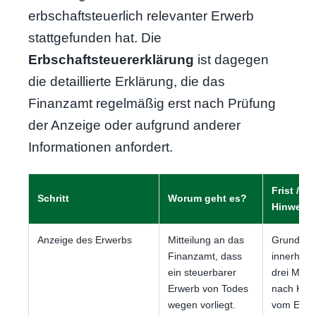
erbschaftsteuerlich relevanter Erwerb
stattgefunden hat. Die
Erbschaftsteuererklärung
ist dagegen
die detaillierte Erklärung, die das
Finanzamt regelmäßig erst nach Prüfung
der Anzeige oder aufgrund anderer
Informationen anfordert.
Frist /
Schritt
Worum geht es?
Hinweis
Anzeige des Erwerbs
Mitteilung an das
Grundsätz
Finanzamt, dass
innerhalb
ein steuerbarer
drei Mona
Erwerb von Todes
nach Kenn
wegen vorliegt.
vom Erwe