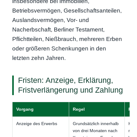
insbesondere bei Immobilien,
Betriebsvermögen, Gesellschaftsanteilen,
Auslandsvermögen, Vor- und
Nacherbschaft, Berliner Testament,
Pflichtteilen, Nießbrauch, mehreren Erben
oder größeren Schenkungen in den
letzten zehn Jahren.
Fristen: Anzeige, Erklärung,
Fristverlängerung und Zahlung
Vorgang
Regel
Pra
Anzeige des Erwerbs
Grundsätzlich innerhalb
Kurz
von drei Monaten nach
mit 