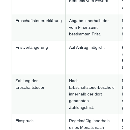
Kenntnis vom Erwerb.
Verw
und
Erbschaftsteuererklärung
Abgabe innerhalb der
Die 
vom Finanzamt
min
bestimmten Frist.
betr
Fristverlängerung
Auf Antrag möglich.
Rech
wenn
Bew
Erbq
Zahlung der
Nach
Fälli
Erbschaftsteuer
Erbschaftsteuerbescheid
Ban
innerhalb der dort
Kas
genannten
mög
Zahlungsfrist.
prüf
Einspruch
Regelmäßig innerhalb
Bewe
eines Monats nach
Steu