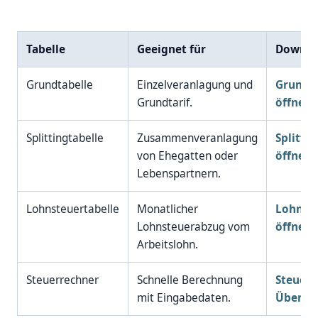
Tabelle
Geeignet für
Downloa
Grundtabelle
Einzelveranlagung und
Grundta
Grundtarif.
öffnen
Splittingtabelle
Zusammenveranlagung
Splitti
von Ehegatten oder
öffnen
Lebenspartnern.
Lohnsteuertabelle
Monatlicher
Lohnste
Lohnsteuerabzug vom
öffnen
Arbeitslohn.
Steuerrechner
Schnelle Berechnung
Steuerr
mit Eingabedaten.
Übersic