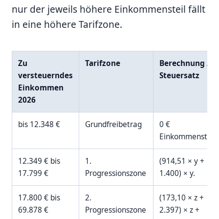
nur der jeweils höhere Einkommensteil fällt
in eine höhere Tarifzone.
Zu
Tarifzone
Berechnung /
versteuerndes
Steuersatz
Einkommen
2026
bis 12.348 €
Grundfreibetrag
0 €
Einkommensteue
12.349 € bis
1.
(914,51 × y +
17.799 €
Progressionszone
1.400) × y.
17.800 € bis
2.
(173,10 × z +
69.878 €
Progressionszone
2.397) × z +