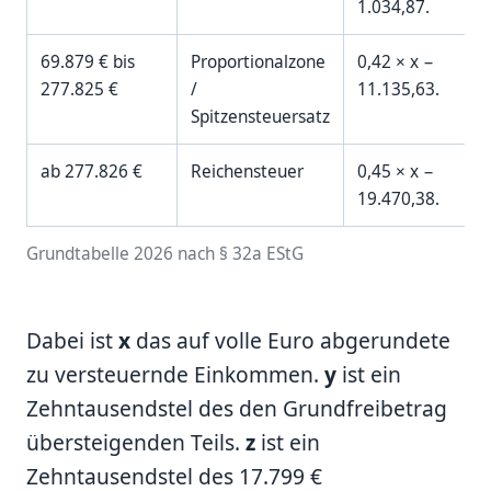
1.034,87.
69.879 € bis
Proportionalzone
0,42 × x −
277.825 €
/
11.135,63.
Spitzensteuersatz
ab 277.826 €
Reichensteuer
0,45 × x −
19.470,38.
Grundtabelle 2026 nach § 32a EStG
Dabei ist
x
das auf volle Euro abgerundete
zu versteuernde Einkommen.
y
ist ein
Zehntausendstel des den Grundfreibetrag
übersteigenden Teils.
z
ist ein
Zehntausendstel des 17.799 €