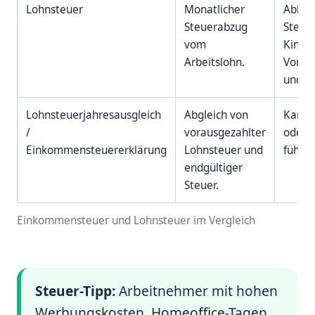
Lohnsteuer
Monatlicher
Abhän
Steuerabzug
Steuer
vom
Kinder
Arbeitslohn.
Vorso
und F
Lohnsteuerjahresausgleich
Abgleich von
Kann 
/
vorausgezahlter
oder 
Einkommensteuererklärung
Lohnsteuer und
führen
endgültiger
Steuer.
Einkommensteuer und Lohnsteuer im Vergleich
Steuer-Tipp:
Arbeitnehmer mit hohen
Werbungskosten, Homeoffice-Tagen,