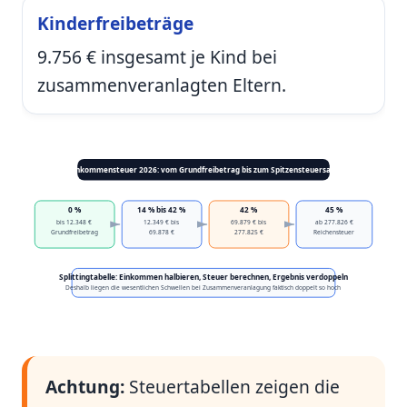
Kinderfreibeträge
9.756 € insgesamt je Kind bei
zusammenveranlagten Eltern.
Einkommensteuer 2026: vom Grundfreibetrag bis zum Spitzensteuersatz
0 %
14 % bis 42 %
42 %
45 %
bis 12.348 €
12.349 € bis
69.879 € bis
ab 277.826 €
Grundfreibetrag
69.878 €
277.825 €
Reichensteuer
Splittingtabelle: Einkommen halbieren, Steuer berechnen, Ergebnis verdoppeln
Deshalb liegen die wesentlichen Schwellen bei Zusammenveranlagung faktisch doppelt so hoch
Achtung:
Steuertabellen zeigen die