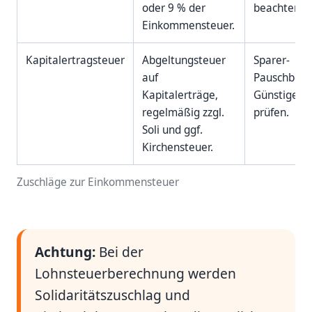
oder 9 % der
beachten.
Einkommensteuer.
Kapitalertragsteuer
Abgeltungsteuer
Sparer-
auf
Pauschbetr
Kapitalerträge,
Günstigerp
regelmäßig zzgl.
prüfen.
Soli und ggf.
Kirchensteuer.
Zuschläge zur Einkommensteuer
Achtung:
Bei der
Lohnsteuerberechnung werden
Solidaritätszuschlag und