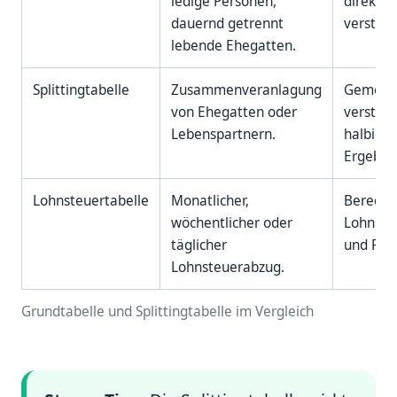
ledige Personen,
direkt a
dauernd getrennt
versteu
lebende Ehegatten.
Splittingtabelle
Zusammenveranlagung
Gemein
von Ehegatten oder
versteu
Lebenspartnern.
halbiere
Ergebni
Lohnsteuertabelle
Monatlicher,
Berechn
wöchentlicher oder
Lohnste
täglicher
und Pro
Lohnsteuerabzug.
Grundtabelle und Splittingtabelle im Vergleich