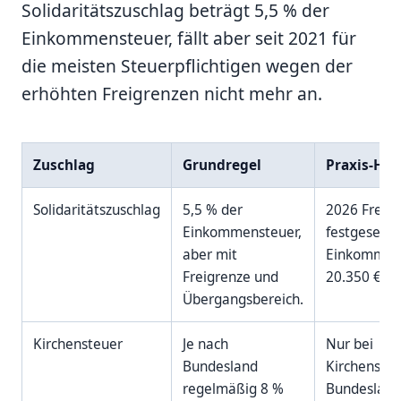
Solidaritätszuschlag beträgt 5,5 % der
Einkommensteuer, fällt aber seit 2021 für
die meisten Steuerpflichtigen wegen der
erhöhten Freigrenzen nicht mehr an.
Zuschlag
Grundregel
Praxis-Hin
Solidaritätszuschlag
5,5 % der
2026 Freigr
Einkommensteuer,
festgesetzt
aber mit
Einkommen
Freigrenze und
20.350 € / 
Übergangsbereich.
Kirchensteuer
Je nach
Nur bei
Bundesland
Kirchensteu
regelmäßig 8 %
Bundesland