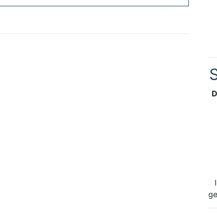
S
D
ge