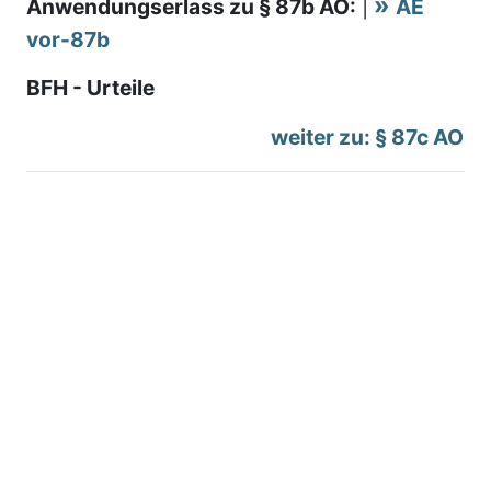
Anwendungserlass zu § 87b AO:
|
AE
vor-87b
BFH - Urteile
weiter zu: § 87c AO