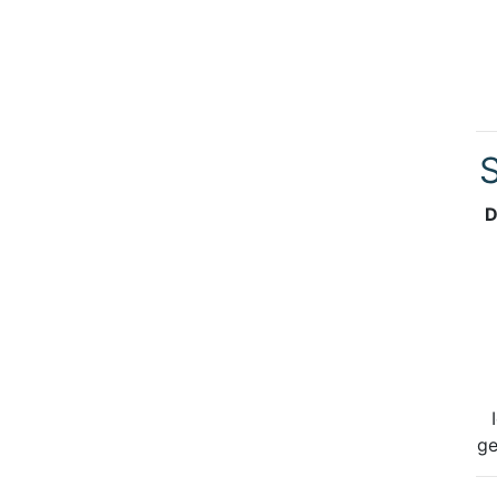
S
D
ge