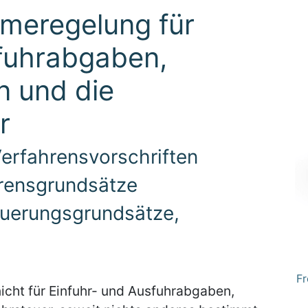
meregelung für
sfuhrabgaben,
n und die
r
 Verfahrensvorschriften
hrensgrundsätze
euerungsgrundsätze,
Fr
nicht für Einfuhr- und Ausfuhrabgaben,