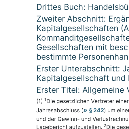
Drittes Buch: Handelsb
Zweiter Abschnitt: Ergä
Kapitalgesellschaften (A
Kommanditgesellschafte
Gesellschaften mit besc
bestimmte Personenhand
Erster Unterabschnitt: 
Kapitalgesellschaft und
Erster Titel: Allgemeine 
1
(1)
Die gesetzlichen Vertreter eine
Jahresabschluss (
§ 242
) um eine
und der Gewinn- und Verlustrechnun
2
Lagebericht aufzustellen.
Die gese