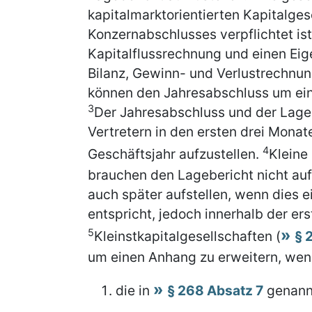
kapitalmarktorientierten Kapitalgese
Konzernabschlusses verpflichtet is
Kapitalflussrechnung und einen Eige
Bilanz, Gewinn- und Verlustrechnun
können den Jahresabschluss um ein
3
Der Jahresabschluss und der Lageb
Vertretern in den ersten drei Mona
4
Geschäftsjahr aufzustellen.
Kleine
brauchen den Lagebericht nicht auf
auch später aufstellen, wenn die
entspricht, jedoch innerhalb der e
5
Kleinstkapitalgesellschaften (
§ 
um einen Anhang zu erweitern, wen
die in
§ 268 Absatz 7
genann