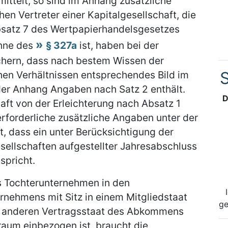
mittelt, so sind im Anhang zusätzliche
hen Vertreter einer Kapitalgesellschaft, die
Absatz 7 des Wertpapierhandelsgesetzes
inne des
§ 327a
ist, haben bei der
ichern, dass nach bestem Wissen der
S
hen Verhältnissen entsprechendes Bild im
 der Anhang Angaben nach Satz 2 enthält.
D
aft von der Erleichterung nach Absatz 1
erforderliche zusätzliche Angaben unter der
t, dass ein unter Berücksichtigung der
esellschaften aufgestellter Jahresabschluss
spricht.
ls Tochterunternehmen in den
nehmens mit Sitz in einem Mitgliedstaat
ge
m anderen Vertragsstaat des Abkommens
aum einbezogen ist, braucht die