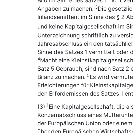
Bild im Sinne des Satzes 1 nicht ver
3
Angaben zu machen.
Die gesetzlic
Inlandsemittent im Sinne des § 2 
und keine Kapitalgesellschaft im S
Unterzeichnung schriftlich zu vers
Jahresabschluss ein den tatsächlic
Sinne des Satzes 1 vermittelt oder
4
Macht eine Kleinstkapitalgesellsch
Satz 5 Gebrauch, sind nach Satz 2 
5
Bilanz zu machen.
Es wird vermute
Erleichterungen für Kleinstkapitalg
den Erfordernissen des Satzes 1 ent
1
(3)
Eine Kapitalgesellschaft, die a
Konzernabschluss eines Mutterunter
der Europäischen Union oder eine
über den Europäischen Wirtschaftsr