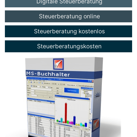
Digitale Steuerberatung
Steuerberatung online
Steuerberatung kostenlos
Steuerberatungskosten