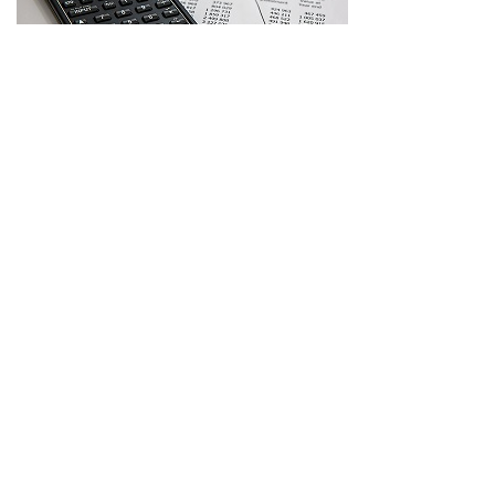
Rechnungswesen einfach erklärt
Kostenloses Fachbuch zu
Buchhaltung
,
Bilanzierung
sowie
Kosten- & Leistungsrechnung
Jetzt gratis herunterladen!
Steuerberater in Berlin
Dipl.-Kfm. Michael Schröder
, Steuerberater
Schmiljanstraße 7, 12161 Berlin
(Tempelhof-Schöneberg / Friedenau)