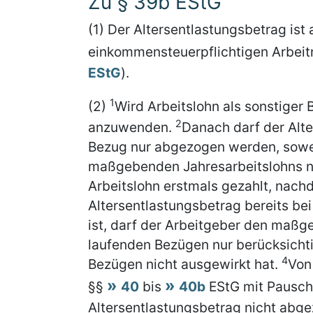
Zu § 39b EStG
(1) Der Altersentlastungsbetrag ist
einkommensteuerpflichtigen Arbeit
EStG
).
1
(2)
Wird Arbeitslohn als sonstiger 
2
anzuwenden.
Danach darf der Alt
Bezug nur abgezogen werden, soweit
maßgebenden Jahresarbeitslohns ni
Arbeitslohn erstmals gezahlt, nach
Altersentlastungsbetrag bereits be
ist, darf der Arbeitgeber den maßg
laufenden Bezügen nur berücksichti
4
Bezügen nicht ausgewirkt hat.
Von
§§
40
bis
40b
EStG mit Pauschs
Altersentlastungsbetrag nicht abg