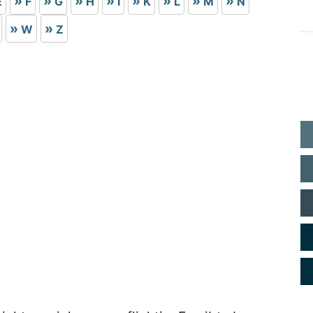
E
F
G
H
I
K
L
M
N
W
Z