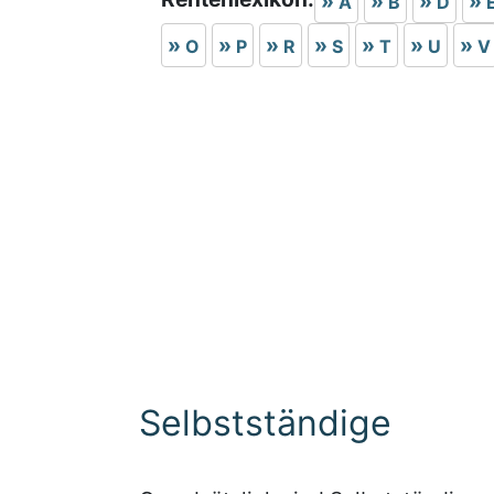
A
B
D
O
P
R
S
T
U
V
Selbstständige