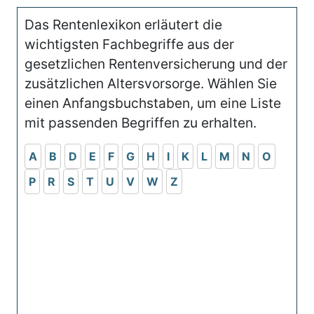
Das Rentenlexikon erläutert die
wichtigsten Fachbegriffe aus der
gesetzlichen Rentenversicherung und der
zusätzlichen Altersvorsorge. Wählen Sie
einen Anfangsbuchstaben, um eine Liste
mit passenden Begriffen zu erhalten.
A
B
D
E
F
G
H
I
K
L
M
N
O
P
R
S
T
U
V
W
Z