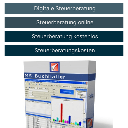
Digitale Steuerberatung
Steuerberatung online
Steuerberatung kostenlos
Steuerberatungskosten