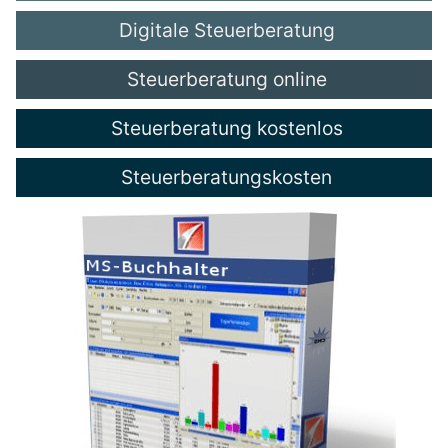
Digitale Steuerberatung
Steuerberatung online
Steuerberatung kostenlos
Steuerberatungskosten