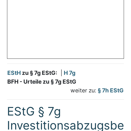
EStH
zu § 7g EStG:
|
H 7g
BFH - Urteile zu § 7g EStG
weiter zu:
§ 7h EStG
EStG § 7g
Investitionsabzugsbet