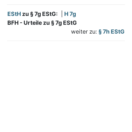
EStH
zu § 7g EStG:
|
H 7g
BFH - Urteile zu § 7g EStG
weiter zu:
§ 7h EStG