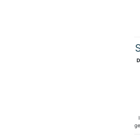
S
D
ge