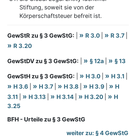
Stiftung, soweit sie von der
Körperschaftsteuer befreit ist.
GewStR zu § 3 GewStG:
|
R 3.0
|
R 3.7
|
R 3.20
GewStDV zu § 3 GewStG:
|
§ 12a
|
§ 13
GewStH zu § 3 GewStG:
|
H 3.0
|
H 3.1
|
H 3.6
|
H 3.7
|
H 3.8
|
H 3.9
|
H
3.11
|
H 3.13
|
H 3.14
|
H 3.20
|
H
3.25
BFH - Urteile zu § 3 GewStG
weiter zu: § 4 GewStG