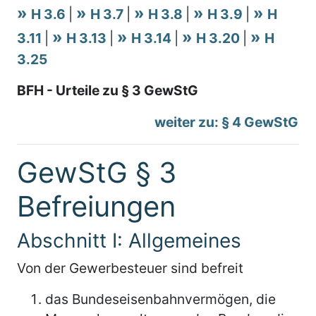
H 3.6
|
H 3.7
|
H 3.8
|
H 3.9
|
H
3.11
|
H 3.13
|
H 3.14
|
H 3.20
|
H
3.25
BFH - Urteile zu § 3 GewStG
weiter zu: § 4 GewStG
GewStG § 3
Befreiungen
Abschnitt I: Allgemeines
Von der Gewerbesteuer sind befreit
das Bundeseisenbahnvermögen, die