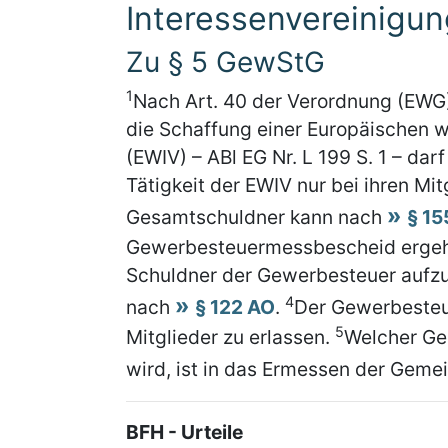
Interessenvereinigun
Zu § 5 GewStG
1
Nach Art. 40 der Verordnung (EWG)
die Schaffung einer Europäischen w
(EWIV) – ABl EG Nr. L 199 S. 1 – da
Tätigkeit der EWIV nur bei ihren Mi
Gesamtschuldner kann nach
§ 15
Gewerbesteuermessbescheid ergehen
Schuldner der Gewerbesteuer aufzu
4
nach
§ 122 AO
.
Der Gewerbesteue
5
Mitglieder zu erlassen.
Welcher Ge
wird, ist in das Ermessen der Gemei
BFH - Urteile