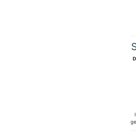
S
D
ge