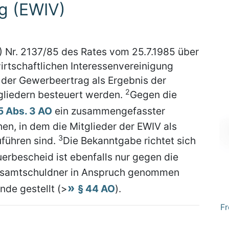
g (EWIV)
 Nr. 2137/85 des Rates vom 25.7.1985 über
irtschaftlichen Interessenvereinigung
rf der Gewerbeertrag als Ergebnis der
2
tgliedern besteuert werden.
Gegen die
5 Abs. 3 AO
ein zusammengefasster
, in dem die Mitglieder der EWIV als
3
führen sind.
Die Bekanntgabe richtet sich
rbescheid ist ebenfalls nur gegen die
samtschuldner in Anspruch genommen
nde gestellt (>
§ 44 AO
).
Fr