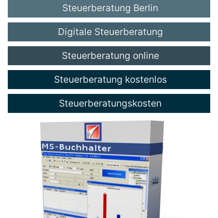
Steuerberatung Berlin
Digitale Steuerberatung
Steuerberatung online
Steuerberatung kostenlos
Steuerberatungskosten