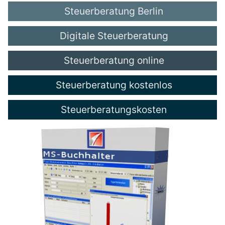
Steuerberatung Berlin
Digitale Steuerberatung
Steuerberatung online
Steuerberatung kostenlos
Steuerberatungskosten