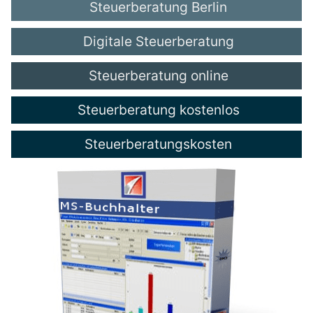
Steuerberatung Berlin
Digitale Steuerberatung
Steuerberatung online
Steuerberatung kostenlos
Steuerberatungskosten